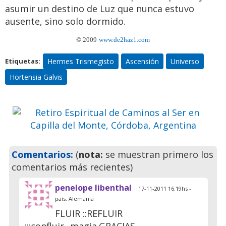
asumir un destino de Luz que nunca estuvo
ausente, sino solo dormido.
Retiro Espiritual de Caminos al
© 2009
www.de2haz1.com
Ser en Capilla del Monte,
Hermes Trismegisto
Ascensión
Universo
Etiquetas:
Córdoba, Argentina
Hortensia Galvis
Ven a pasar unos días
inolvidables
Previo
Siguie
Comentarios:
(
nota:
se muestran primero los
comentarios más recientes)
penelope libenthal
17-11-2011 16:19hs -
país: Alemania
FLUIR ::REFLUIR