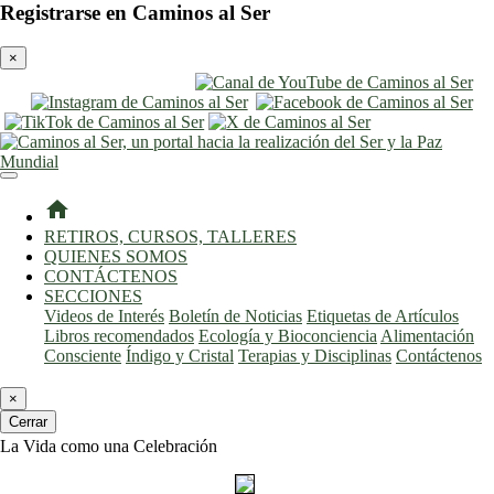
Registrarse en Caminos al Ser
×
entrar
registro
home
RETIROS, CURSOS, TALLERES
QUIENES SOMOS
CONTÁCTENOS
SECCIONES
Videos de Interés
Boletín de Noticias
Etiquetas de Artículos
Libros recomendados
Ecología y Bioconciencia
Alimentación
Consciente
Índigo y Cristal
Terapias y Disciplinas
Contáctenos
×
Cerrar
La Vida como una Celebración