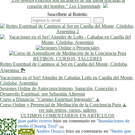
"Los objetos externos son incapaces de dar plena felicidad al
corazón del hombre."
Los Upanishads
Suscríbete al Boletín:
RETIROS, CURSOS, TALLERES
Retiro Espiritual de Caminos al Ser en Capilla del Monte, Córdoba,
Argentina 🏞️
Vacaciones en el Ser! Alquiler de Cabañas Lofts en Capilla del Monte,
Córdoba, Argentina
Sesiones Online de Autoconocimiento, Sanación, Conexión y
Desarrollo Espiritual, por Sebastián Alberoni
Curso a Distancia: "Camino Espiritual Integrado" 🧘
Curso Online y Presencial de Meditación de la Conciencia Pura 🧘
ver más retiros, cursos, talleres
ÚLTIMOS COMENTARIOS EN ARTÍCULOS
juan pablo riveros
hizo un comentario en
"Inundaciones de
otoño (Chuang Tzu)"
ver
Andres Orozco
hizo un comentario en
"Siento que