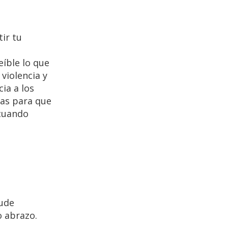
ir tu
eíble lo que
violencia y
ia a los
sas para que
 cuando
pude
o abrazo.