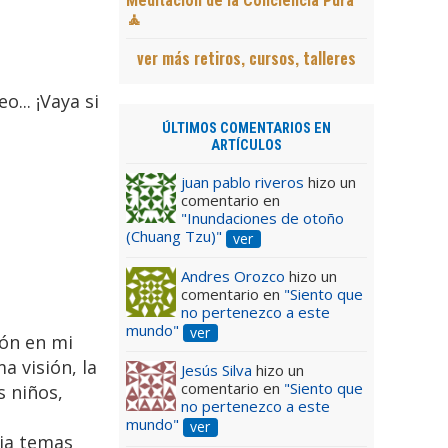
Meditación de la Conciencia Pura
🧘
ver más retiros, cursos, talleres
... ¡Vaya si
ÚLTIMOS COMENTARIOS EN
ARTÍCULOS
juan pablo riveros
hizo un
comentario en
"Inundaciones de otoño
(Chuang Tzu)"
ver
Andres Orozco
hizo un
comentario en
"Siento que
no pertenezco a este
mundo"
ver
ión en mi
 visión, la
Jesús Silva
hizo un
comentario en
"Siento que
s niños,
no pertenezco a este
mundo"
ver
ija temas