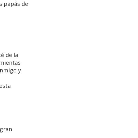
os papás de
é de la
amientas
onmigo y
esta
 gran