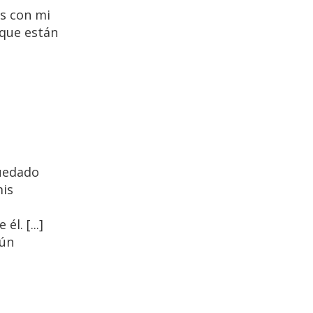
s con mi
 que están
quedado
mis
l. [...]
gún