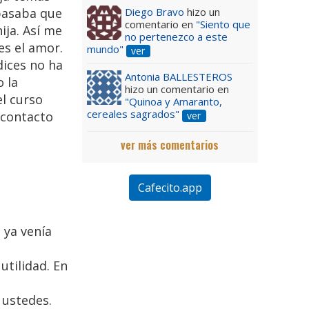
Diego Bravo
hizo un
pasaba que
comentario en
"Siento que
ija. Así me
no pertenezco a este
es el amor.
mundo"
ver
dices no ha
Antonia BALLESTEROS
o la
hizo un comentario en
el curso
"Quinoa y Amaranto,
cereales sagrados"
 contacto
ver
ver más comentarios
Cafecito.app
 ya venía
tilidad. En
 ustedes.