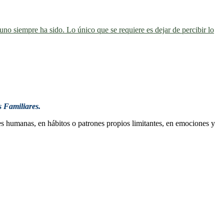
uno siempre ha sido. Lo único que se requiere es dejar de percibir lo
 Familiares.
es humanas, en hábitos o patrones propios limitantes, en emociones y