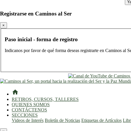
Ya
Registrarse en Caminos al Ser
×
Paso inicial - forma de registro
Indicanos por favor de qué forma deseas registrarte en Caminos al S
home
RETIROS, CURSOS, TALLERES
QUIENES SOMOS
CONTÁCTENOS
SECCIONES
Videos de Interés
Boletín de Noticias
Etiquetas de Artículos
Lib