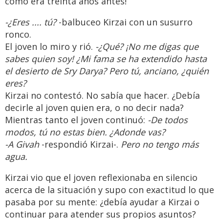
como era treinta años antes!
-¿Eres .... tú?
-balbuceo Kirzai con un susurro
ronco.
El joven lo miro y rió.
-¿Qué? ¡No me digas que
sabes quien soy! ¿Mi fama se ha extendido hasta
el desierto de Sry Darya? Pero tú, anciano, ¿quién
eres?
Kirzai no contestó. No sabía que hacer. ¿Debía
decirle al joven quien era, o no decir nada?
Mientras tanto el joven continuó:
-De todos
modos, tú no estas bien. ¿Adonde vas?
-A Givah
-respondió Kirzai-.
Pero no tengo más
agua.
Kirzai vio que el joven reflexionaba en silencio
acerca de la situación y supo con exactitud lo que
pasaba por su mente: ¿debía ayudar a Kirzai o
continuar para atender sus propios asuntos?