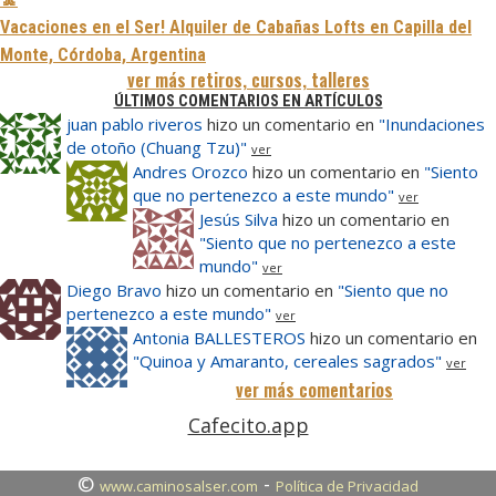
Vacaciones en el Ser! Alquiler de Cabañas Lofts en Capilla del
Monte, Córdoba, Argentina
ver más retiros, cursos, talleres
ÚLTIMOS COMENTARIOS EN ARTÍCULOS
juan pablo riveros
hizo un comentario en
"Inundaciones
de otoño (Chuang Tzu)"
ver
Andres Orozco
hizo un comentario en
"Siento
que no pertenezco a este mundo"
ver
Jesús Silva
hizo un comentario en
"Siento que no pertenezco a este
mundo"
ver
Diego Bravo
hizo un comentario en
"Siento que no
pertenezco a este mundo"
ver
Antonia BALLESTEROS
hizo un comentario en
"Quinoa y Amaranto, cereales sagrados"
ver
ver más comentarios
Cafecito.app
©
-
www.caminosalser.com
Política de Privacidad