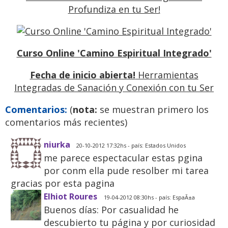
Profundiza en tu Ser!
Curso Online 'Camino Espiritual Integrado'
Fecha de inicio abierta!
Herramientas
Integradas de Sanación y Conexión con tu Ser
Previo
Siguiente
Comentarios:
(
nota:
se muestran primero los
comentarios más recientes)
niurka
20-10-2012 17:32hs - país: Estados Unidos
me parece espectacular estas pgina
por conm ella pude resolber mi tarea
gracias por esta pagina
Elhiot Roures
19-04-2012 08:30hs - país: EspaÃ±a
Buenos días: Por casualidad he
descubierto tu página y por curiosidad