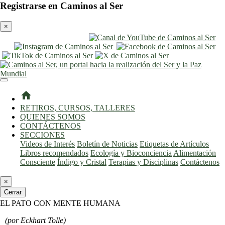
Registrarse en Caminos al Ser
×
entrar
registro
home
RETIROS, CURSOS, TALLERES
QUIENES SOMOS
CONTÁCTENOS
SECCIONES
Videos de Interés
Boletín de Noticias
Etiquetas de Artículos
Libros recomendados
Ecología y Bioconciencia
Alimentación
Consciente
Índigo y Cristal
Terapias y Disciplinas
Contáctenos
×
Cerrar
EL PATO CON MENTE HUMANA
(por Eckhart Tolle)