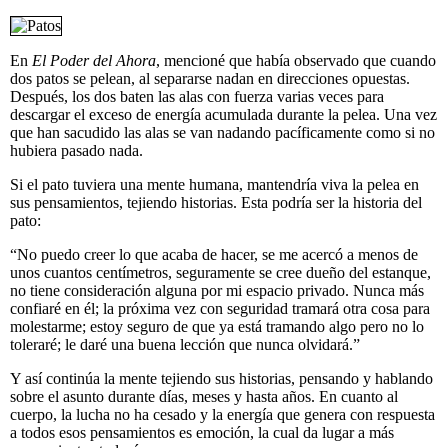
En
El Poder del Ahora
, mencioné que había observado que cuando
dos patos se pelean, al separarse nadan en direcciones opuestas.
Después, los dos baten las alas con fuerza varias veces para
descargar el exceso de energía acumulada durante la pelea. Una vez
que han sacudido las alas se van nadando pacíficamente como si no
hubiera pasado nada.
Si el pato tuviera una mente humana, mantendría viva la pelea en
sus pensamientos, tejiendo historias. Esta podría ser la historia del
pato:
“No puedo creer lo que acaba de hacer, se me acercó a menos de
unos cuantos centímetros, seguramente se cree dueño del estanque,
no tiene consideración alguna por mi espacio privado. Nunca más
confiaré en él; la próxima vez con seguridad tramará otra cosa para
molestarme; estoy seguro de que ya está tramando algo pero no lo
toleraré; le daré una buena lección que nunca olvidará.”
Y así continúa la mente tejiendo sus historias, pensando y hablando
sobre el asunto durante días, meses y hasta años. En cuanto al
cuerpo, la lucha no ha cesado y la energía que genera con respuesta
a todos esos pensamientos es emoción, la cual da lugar a más