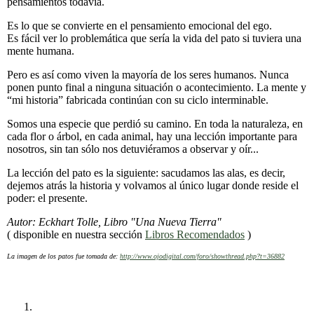
pensamientos todavía.
Es lo que se convierte en el pensamiento emocional del ego.
Es fácil ver lo problemática que sería la vida del pato si tuviera una
mente humana.
Pero es así como viven la mayoría de los seres humanos. Nunca
ponen punto final a ninguna situación o acontecimiento. La mente y
“mi historia” fabricada continúan con su ciclo interminable.
Somos una especie que perdió su camino. En toda la naturaleza, en
cada flor o árbol, en cada animal, hay una lección importante para
nosotros, sin tan sólo nos detuviéramos a observar y oír...
La lección del pato es la siguiente: sacudamos las alas, es decir,
dejemos atrás la historia y volvamos al único lugar donde reside el
poder: el presente.
Autor: Eckhart Tolle, Libro "Una Nueva Tierra"
( disponible en nuestra sección
Libros Recomendados
)
La imagen de los patos fue tomada de:
http://www.ojodigital.com/foro/showthread.php?t=36882