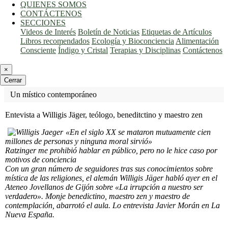
QUIENES SOMOS
CONTÁCTENOS
SECCIONES
Videos de Interés
Boletín de Noticias
Etiquetas de Artículos
Libros recomendados
Ecología y Bioconciencia
Alimentación
Consciente
Índigo y Cristal
Terapias y Disciplinas
Contáctenos
×
Cerrar
Un místico contemporáneo
Entevista a Willigis Jäger, teólogo, beneditctino y maestro zen
«En el siglo XX se mataron mutuamente cien
millones de personas y ninguna moral sirvió»
Ratzinger me prohibió hablar en público, pero no le hice caso por
motivos de conciencia
Con un gran número de seguidores tras sus conocimientos sobre
mística de las religiones, el alemán Willigis Jäger habló ayer en el
Ateneo Jovellanos de Gijón sobre «La irrupción a nuestro ser
verdadero». Monje benedictino, maestro zen y maestro de
contemplación, abarrotó el aula. Lo entrevista Javier Morán en La
Nueva España.