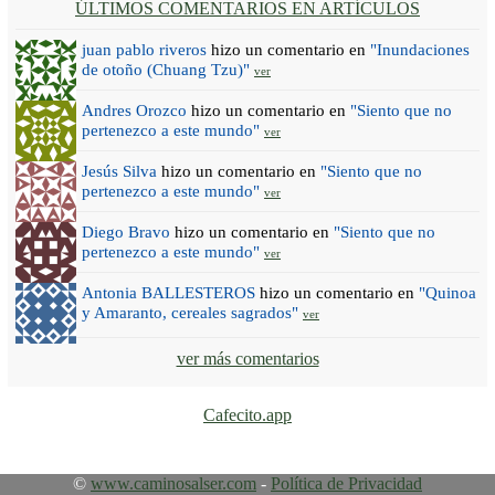
ÚLTIMOS COMENTARIOS EN ARTÍCULOS
juan pablo riveros
hizo un comentario en
"Inundaciones
de otoño (Chuang Tzu)"
ver
Andres Orozco
hizo un comentario en
"Siento que no
pertenezco a este mundo"
ver
Jesús Silva
hizo un comentario en
"Siento que no
pertenezco a este mundo"
ver
Diego Bravo
hizo un comentario en
"Siento que no
pertenezco a este mundo"
ver
Antonia BALLESTEROS
hizo un comentario en
"Quinoa
y Amaranto, cereales sagrados"
ver
ver más comentarios
Cafecito.app
©
www.caminosalser.com
-
Política de Privacidad