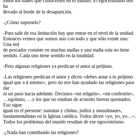
todos los males que conocemos en el mundo. El egocentrismo nos
ha
llevado al borde de la desaparición.
-¿Cómo superarlo?
-Para salir de esa limitación hay que entrar en el nivel de la unidad.
Entonces vemos que somos uno con todo y que sólo existe uno.
Una red
de pescador consiste en muchas mallas y una malla sola no tiene
sentido. Cada uno tiene sentido en la totalidad.
-Pero algunas religiones ya predican el amor al prójimo.
-Las religiones predican el amor y dicen «debes amar a tu prójimo
igual que a ti mismo», pero no nos han ayudado las religiones para
dar
ni un paso hacia adelante. Decimos «mi religión», «mi confesión»,
…egoísmo, …y los que no estaban de acuerdo fueron quemados.
Eso sigue
igual en el presente: sunnitas y chiitas, judíos y musulmanes,
fundamentalistas en la Iglesia católica. Todos dicen «yo, yo, yo…».
Todos los problemas del mundo resultan de ese egocentrismo.
-¿Nada han contribuido las religiones?