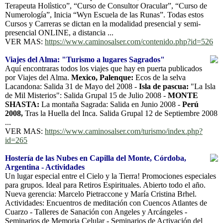
Terapeuta Holìstico”, “Curso de Consultor Oracular”, “Curso de
Numerología”, Inicia “Wyn Escuela de las Runas”. Todas estos
Cursos y Carreras se dictan en la modalidad presencial y semi-
presencial ONLINE, a distancia ...
VER MAS:
https://www.caminosalser.com/contenido.php?id=526
Viajes del Alma: "Turismo a lugares Sagrados"
Aquí encontraras todos los viajes que hay en puerta publicados
por Viajes del Alma.
Mexico, Palenque:
Ecos de la selva
Lacandona: Salida 31 de Mayo del 2008 -
Isla de pascua:
"La Isla
de Mil Misterios": Salida Grupal 15 de Julio 2008 -
MONTE
SHASTA:
La montaña Sagrada: Salida en Junio 2008 -
Perú
2008,
Tras la Huella del Inca. Salida Grupal 12 de Septiembre 2008
...
VER MAS:
https://www.caminosalser.com/turismo/index.php?
id=265
Hostería de las Nubes en Capilla del Monte, Córdoba,
Argentina - Actividades
Un lugar especial entre el Cielo y la Tierra! Promociones especiales
para grupos. Ideal para Retiros Espirituales. Abierto todo el año.
Nueva gerencia: Marcelo Pietraccone y María Cristina Brhel.
Actividades: Encuentros de meditación con Cuencos Atlantes de
Cuarzo - Talleres de Sanación con Angeles y Arcángeles -
Seminarios de Memoria Celular - Seminarios de Activación del