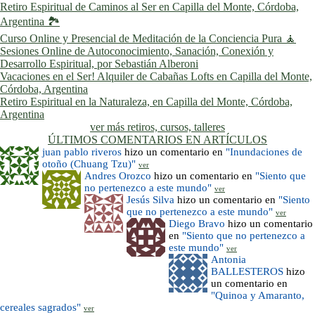
Retiro Espiritual de Caminos al Ser en Capilla del Monte, Córdoba,
Argentina 🏞️
Curso Online y Presencial de Meditación de la Conciencia Pura 🧘
Sesiones Online de Autoconocimiento, Sanación, Conexión y
Desarrollo Espiritual, por Sebastián Alberoni
Vacaciones en el Ser! Alquiler de Cabañas Lofts en Capilla del Monte,
Córdoba, Argentina
Retiro Espiritual en la Naturaleza, en Capilla del Monte, Córdoba,
Argentina
ver más retiros, cursos, talleres
ÚLTIMOS COMENTARIOS EN ARTÍCULOS
juan pablo riveros
hizo un comentario en
"Inundaciones de
otoño (Chuang Tzu)"
ver
Andres Orozco
hizo un comentario en
"Siento que
no pertenezco a este mundo"
ver
Jesús Silva
hizo un comentario en
"Siento
que no pertenezco a este mundo"
ver
Diego Bravo
hizo un comentario
en
"Siento que no pertenezco a
este mundo"
ver
Antonia
BALLESTEROS
hizo
un comentario en
"Quinoa y Amaranto,
cereales sagrados"
ver