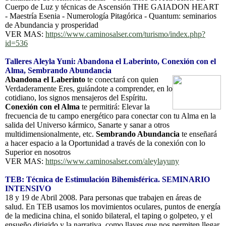
Cuerpo de Luz y técnicas de Ascensión THE GAIADON HEART
- Maestría Esenia - Numerología Pitagórica - Quantum: seminarios
de Abundancia y prosperidad
VER MAS:
https://www.caminosalser.com/turismo/index.php?
id=536
Talleres Aleyla Yuni: Abandona el Laberinto, Conexión con el
Alma, Sembrando Abundancia
Abandona el Laberinto
te conectará con quien
Verdaderamente Eres, guiándote a comprender, en lo
cotidiano, los signos mensajeros del Espíritu.
Conexión con el Alma
te permitirá: Elevar la
frecuencia de tu campo energético para conectar con tu Alma en la
salida del Universo kármico, Sanarte y sanar a otros
multidimensionalmente, etc.
Sembrando Abundancia
te enseñará
a hacer espacio a la Oportunidad a través de la conexión con lo
Superior en nosotros
VER MAS:
https://www.caminosalser.com/aleylayuny
TEB: Técnica de Estimulación Bihemisférica. SEMINARIO
INTENSIVO
18 y 19 de Abril 2008. Para personas que trabajen en áreas de
salud. En TEB usamos los movimientos oculares, puntos de energía
de la medicina china, el sonido bilateral, el taping o golpeteo, y el
ensueño dirigido y la narrativa, como llaves que nos permiten llegar