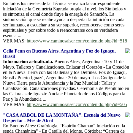
En todos los niveles de la Técnica se realiza la correspondiente
iniciación de la Geometría Sagrada propia al nivel, los Símbolos y
se sintoniza el canal donde fluye la energía de Sanación. La
sintonización que se recibe ayuda a despertar la intuición de cada
ser humano, a escuchar a su ser superior, reconocerse como seres
espirituales y por sobre todo a reencontrarse con su verdadera
esencia ...
VER MAS:
https://www.caminosalser.com/contenido.php?id=518
Celia Fenn en Buenos Aires, Argentina y Foz do Iguaçu,
Brasil
Información actualizada.
Buenos Aires, Argentina : 10 y 11 de
Mayo. Talleres y Canalizaciones. Enlazar el Corazón - La Creación
en la Nueva Tierra con las Ballenas y los Delfines. Foz do Iguaçu,
Brasil / Puerto Iguazú, Argentina : 20 de mayo. Los Códigos de la
Nueva Tierra para la Abundancia y la Paz Mundial : Taller y
Canalización. Canalizaciones privadas. Ceremonia de Plenilunio en
las Cataratas de Iguazú: Anclaje Planetario de los Códigos para la
Paz y la Abundancia ...
VER MAS:
https://www.caminosalser.com/contenido.php?id=505
"CASA ARBOL DE LA MONTAÑA". Escuela del Nuevo
Despertar - Mes de Abril
En Buenos Aires: Grafología, “Espíritu Chaman” Iniciación en la
senda Chamánica" - En Capilla del Monte, Córdoba: “Carrera de