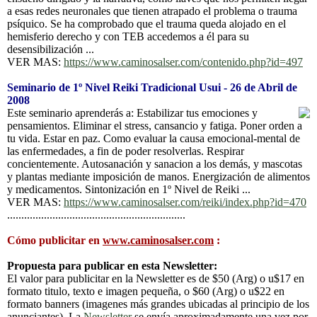
a esas redes neuronales que tienen atrapado el problema o trauma
psíquico. Se ha comprobado que el trauma queda alojado en el
hemisferio derecho y con TEB accedemos a él para su
desensibilización ...
VER MAS:
https://www.caminosalser.com/contenido.php?id=497
Seminario de 1º Nivel Reiki Tradicional Usui - 26 de Abril de
2008
Este seminario aprenderás a: Estabilizar tus emociones y
pensamientos. Eliminar el stress, cansancio y fatiga. Poner orden a
tu vida. Estar en paz. Como evaluar la causa emocional-mental de
las enfermedades, a fin de poder resolverlas. Respirar
concientemente. Autosanación y sanacion a los demás, y mascotas
y plantas mediante imposición de manos. Energización de alimentos
y medicamentos. Sintonización en 1º Nivel de Reiki ...
VER MAS:
https://www.caminosalser.com/reiki/index.php?id=470
...............................................................
Cómo publicitar en
www.caminosalser.com
:
Propuesta para publicar en esta Newsletter:
El valor para publicitar en la Newsletter es de $50 (Arg) o u$17 en
formato titulo, texto e imagen pequeña, o $60 (Arg) o u$22 en
formato banners (imagenes más grandes ubicadas al principio de los
anunciantes). La
Newsletter
se envía aproximadamente una vez por