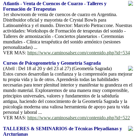
Atlantis - Venta de Cuencos de Cuarzo - Talleres y
Formación de Terapeutas
1er showroom de venta de cuencos de cuarzo en Argentina.
Distribuidor oficial y mayorista de Crystal Bowls para
Latinoamérica y el mundo. Director: Marcelo Pietraccone. Nuestras
actividades: Workshops de Formación de terapeutas del sonido -
Talleres de armonización - Conciertos planetarios - Ceremonias
mundiales - Clínica terapéutica del sonido armónico (sesiones
personalizadas) ...
VER MAS:
https://www.caminosalser.com/contenido.php?id=534
Cursos de Psicogeometria y Geometría Sagrada
(Abril : Del 18 al 20 y del 23 al 27) (Geometría Sagrada)
Estos cursos desarrollan la confianza y la comprensión para mejorar
tu propia vida y la de otros. Aprenderás todas las habilidades
necesarias para tener plenitud interior y manifestar tu grandeza en el
mundo material. Exploraremos de una manera muy comprensible,
principios universales, valores y fundamentos de la sabiduría
antigua, haciendo del conocimiento de la Geometría Sagrada y la
psicología moderna una valiosa herramienta de apoyo para tu vida
personal y laboral ...
VER MAS:
https://www.caminosalser.com/contenido.php?id=522
TALLERES & SEMINARIOS de Técnicas Pleyadianas y
Arcturianas