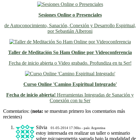
Sesiones Online o Presenciales
de Autoconocimiento, Sanación, Conexión y Desarrollo Espiritual,
por Sebastián Alberoni
Taller de Meditación So Ham Online por Videoconferencia
Fecha de inicio abierta o Video grabado. Profundiza en tu Ser!
Curso Online 'Camino Espiritual Integrado'
Fecha de inicio abierta!
Herramientas Integradas de Sanación y
Conexión con tu Ser
Previo
Siguiente
Comentarios:
(
nota:
se muestran primero los comentarios más
recientes)
Silvia
01-05-2014 17:36hs - país: Argentina
estoy interesada en realizar un taller o seminario
sobre psicogeometria sagrada bajo la modalidad de