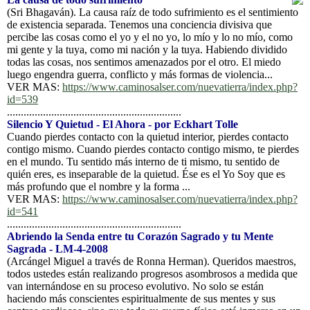
(Sri Bhagaván). La causa raíz de todo sufrimiento es el sentimiento
de existencia separada. Tenemos una conciencia divisiva que
percibe las cosas como el yo y el no yo, lo mío y lo no mío, como
mi gente y la tuya, como mi nación y la tuya. Habiendo dividido
todas las cosas, nos sentimos amenazados por el otro. El miedo
luego engendra guerra, conflicto y más formas de violencia...
VER MAS:
https://www.caminosalser.com/nuevatierra/index.php?
id=539
...............................................................
Silencio Y Quietud - El Ahora - por Eckhart Tolle
Cuando pierdes contacto con la quietud interior, pierdes contacto
contigo mismo. Cuando pierdes contacto contigo mismo, te pierdes
en el mundo. Tu sentido más interno de ti mismo, tu sentido de
quién eres, es inseparable de la quietud. Ése es el Yo Soy que es
más profundo que el nombre y la forma ...
VER MAS:
https://www.caminosalser.com/nuevatierra/index.php?
id=541
...............................................................
Abriendo la Senda entre tu Corazón Sagrado y tu Mente
Sagrada - LM-4-2008
(Arcángel Miguel a través de Ronna Herman). Queridos maestros,
todos ustedes están realizando progresos asombrosos a medida que
van internándose en su proceso evolutivo. No solo se están
haciendo más conscientes espiritualmente de sus mentes y sus