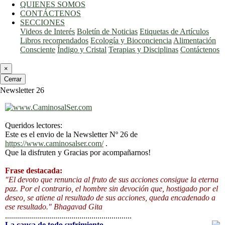
QUIENES SOMOS
CONTÁCTENOS
SECCIONES
Videos de Interés
Boletín de Noticias
Etiquetas de Artículos
Libros recomendados
Ecología y Bioconciencia
Alimentación
Consciente
Índigo y Cristal
Terapias y Disciplinas
Contáctenos
×
Cerrar
Newsletter 26
Queridos lectores:
Este es el envio de la Newsletter Nº 26 de
https://www.caminosalser.com/
.
Que la disfruten y Gracias por acompañarnos!
Frase destacada:
"El devoto que renuncia al fruto de sus acciones consigue la eterna
paz. Por el contrario, el hombre sin devoción que, hostigado por el
deseo, se atiene al resultado de sus acciones, queda encadenado a
ese resultado." Bhagavad Gita
...............................................................
La causa de todo sufrimiento