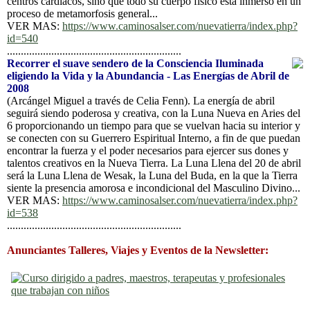
centros cardiacos, sino que todo su cuerpo físico está inmerso en un
proceso de metamorfosis general...
VER MAS:
https://www.caminosalser.com/nuevatierra/index.php?
id=540
...............................................................
Recorrer el suave sendero de la Consciencia Iluminada
eligiendo la Vida y la Abundancia - Las Energías de Abril de
2008
(Arcángel Miguel a través de Celia Fenn). La energía de abril
seguirá siendo poderosa y creativa, con la Luna Nueva en Aries del
6 proporcionando un tiempo para que se vuelvan hacia su interior y
se conecten con su Guerrero Espiritual Interno, a fin de que puedan
encontrar la fuerza y el poder necesarios para ejercer sus dones y
talentos creativos en la Nueva Tierra. La Luna Llena del 20 de abril
será la Luna Llena de Wesak, la Luna del Buda, en la que la Tierra
siente la presencia amorosa e incondicional del Masculino Divino...
VER MAS:
https://www.caminosalser.com/nuevatierra/index.php?
id=538
...............................................................
Anunciantes Talleres, Viajes y Eventos de la Newsletter: