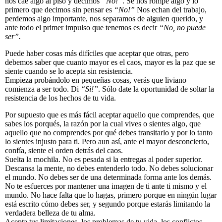
nos cae algo al piso y decimos
“No!”
. Se nos rompe algo y lo
primero que decimos sin pensar es
“No!”
Nos echan del trabajo,
perdemos algo importante, nos separamos de alguien querido, y
ante todo el primer impulso que tenemos es decir
“No, no puede
ser”.
Puede haber cosas más difíciles que aceptar que otras, pero
debemos saber que cuanto mayor es el caos, mayor es la paz que se
siente cuando se lo acepta sin resistencia.
Empieza probándolo en pequeñas cosas, verás que liviano
comienza a ser todo. Di
“Si!”
. Sólo date la oportunidad de soltar la
resistencia de los hechos de tu vida.
Por supuesto que es más fácil aceptar aquello que comprendes, que
sabes los porqués, la razón por la cual vives o sientes algo, que
aquello que no comprendes por qué debes transitarlo y por lo tanto
lo sientes injusto para ti. Pero aun así, ante el mayor desconcierto,
confía, siente el orden detrás del caos.
Suelta la mochila. No es pesada si la entregas al poder superior.
Descansa la mente, no debes entenderlo todo. No debes solucionar
el mundo. No debes ser de una determinada forma ante los demás.
No te esfuerces por mantener una imagen de ti ante ti mismo y el
mundo. No hace falta que lo hagas, primero porque en ningún lugar
está escrito cómo debes ser, y segundo porque estarás limitando la
verdadera belleza de tu alma.
Acepta tus limitaciones, los problemas de tu vida, los conflictos