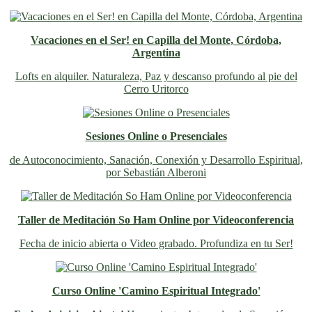
Vacaciones en el Ser! en Capilla del Monte, Córdoba,
Argentina
Lofts en alquiler. Naturaleza, Paz y descanso profundo al pie del
Cerro Uritorco
Sesiones Online o Presenciales
de Autoconocimiento, Sanación, Conexión y Desarrollo Espiritual,
por Sebastián Alberoni
Taller de Meditación So Ham Online por Videoconferencia
Fecha de inicio abierta o Video grabado. Profundiza en tu Ser!
Curso Online 'Camino Espiritual Integrado'