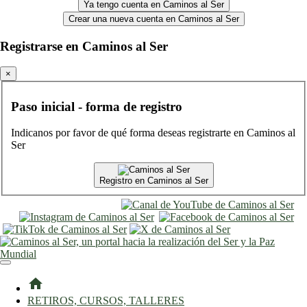
Ya tengo cuenta en Caminos al Ser
Crear una nueva cuenta en Caminos al Ser
Registrarse en Caminos al Ser
×
Paso inicial - forma de registro
Indicanos por favor de qué forma deseas registrarte en Caminos al
Ser
Registro en Caminos al Ser
entrar
registro
home
RETIROS, CURSOS, TALLERES