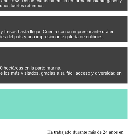
el año 1968. Desde esa fecha emitió en forma constante gases y
iones fuertes retumbos.
 fresas hasta llegar. Cuenta con un impresionante cráter
s del país y una impresionante galería de colibríes.
0 hectáreas en la parte marina.
los más visitados, gracias a su fácil acceso y diversidad en
Ha trabajado durante más de 24 años en