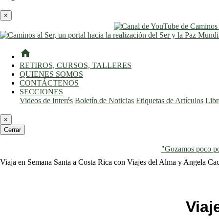
×
home
RETIROS, CURSOS, TALLERES
QUIENES SOMOS
CONTÁCTENOS
SECCIONES
Videos de Interés
Boletín de Noticias
Etiquetas de Artículos
Lib
×
Cerrar
"Gozamos poco por
Viaja en Semana Santa a Costa Rica con Viajes del Alma y Angela Ca
Viaj