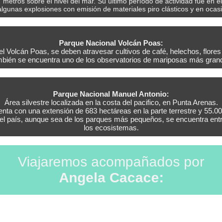
metros sobre el nivel del mar. Su último período de actividad fue en 
lgunas explosiones con emisión de materiales piro clásticos y en ocas
Parque Nacional Volcán Poas:
Volcán Poas, se deben atravesar cultivos de café, helechos, flores y
ambién se encuentra uno de los observatorios de mariposas más grande
Parque Nacional Manuel Antonio:
Área silvestre localizada en la costa del pacifico, en Punta Arenas.
enta con una extensión de 683 hectáreas en la parte terrestre y 55.00
el país, aunque sea de los parques más pequeños, se encuentra entre 
los ecosistemas.
Viajaremos acompañados por
Angela Cacace: