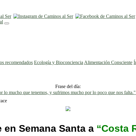
ros recomendados
Ecología y Bioconciencia
Alimentación Consciente
Í
Frase del día:
 lo mucho que tenemos, y sufrimos mucho por lo poco que nos falta.
cace
e en Semana Santa a
“Costa 