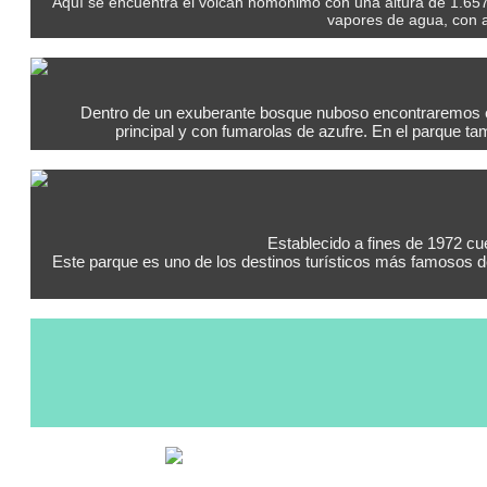
Aquí se encuentra el volcán homónimo con una altura de 1.657 
vapores de agua, con a
Dentro de un exuberante bosque nuboso encontraremos el 
principal y con fumarolas de azufre. En el parque t
Establecido a fines de 1972 cu
Este parque es uno de los destinos turísticos más famosos d