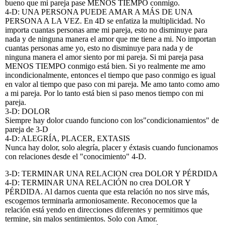
bueno que mi pareja pase MENOS TIEMPO conmigo.
4-D: UNA PERSONA PUEDE AMAR A MÁS DE UNA
PERSONA A LA VEZ. En 4D se enfatiza la multiplicidad. No
importa cuantas personas ame mi pareja, esto no disminuye para
nada y de ninguna manera el amor que me tiene a mi. No importan
cuantas personas ame yo, esto no disminuye para nada y de
ninguna manera el amor siento por mi pareja. Si mi pareja pasa
MENOS TIEMPO conmigo está bien. Si yo realmente me amo
incondicionalmente, entonces el tiempo que paso conmigo es igual
en valor al tiempo que paso con mi pareja. Me amo tanto como amo
a mi pareja. Por lo tanto está bien si paso menos tiempo con mi
pareja.
3-D: DOLOR
Siempre hay dolor cuando funciono con los"condicionamientos" de
pareja de 3-D
4-D: ALEGRÍA, PLACER, EXTASIS
Nunca hay dolor, solo alegría, placer y éxtasis cuando funcionamos
con relaciones desde el "conocimiento" 4-D.
3-D: TERMINAR UNA RELACION crea DOLOR Y PÉRDIDA
4-D: TERMINAR UNA RELACIÓN no crea DOLOR Y
PÉRDIDA. Al darnos cuenta que esta relación no nos sirve más,
escogemos terminarla armoniosamente. Reconocemos que la
relación está yendo en direcciones diferentes y permitimos que
termine, sin malos sentimientos. Solo con Amor.