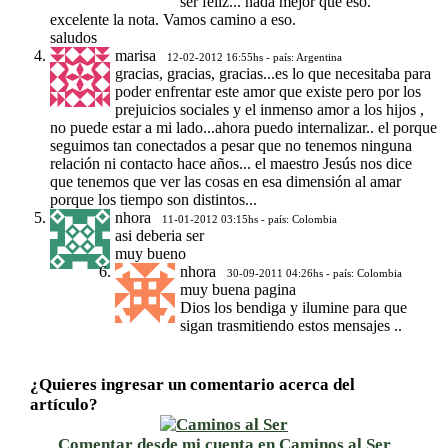
ser feliz... nada mejor que eso.
excelente la nota. Vamos camino a eso.
saludos
marisa
12-02-2012 16:55hs - país: Argentina
gracias, gracias, gracias...es lo que necesitaba para
poder enfrentar este amor que existe pero por los
prejuicios sociales y el inmenso amor a los hijos ,
no puede estar a mi lado...ahora puedo internalizar.. el porque
seguimos tan conectados a pesar que no tenemos ninguna
relación ni contacto hace años... el maestro Jesús nos dice
que tenemos que ver las cosas en esa dimensión al amar
porque los tiempo son distintos...
nhora
11-01-2012 03:15hs - país: Colombia
asi deberia ser
muy bueno
nhora
30-09-2011 04:26hs - país: Colombia
muy buena pagina
Dios los bendiga y ilumine para que
sigan trasmitiendo estos mensajes ..
¿Quieres ingresar un comentario acerca del
artículo?
Comentar desde mi cuenta en Caminos al Ser