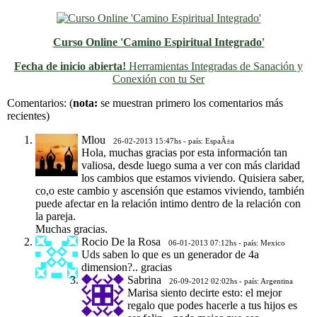
Curso Online 'Camino Espiritual Integrado'
Fecha de inicio abierta!
Herramientas Integradas de Sanación y
Conexión con tu Ser
Previo
Siguiente
Comentarios:
(
nota:
se muestran primero los comentarios más
recientes)
Mlou
26-02-2013 15:47hs - país: EspaÃ±a
Hola, muchas gracias por esta información tan
valiosa, desde luego suma a ver con más claridad
los cambios que estamos viviendo. Quisiera saber,
co,o este cambio y ascensión que estamos viviendo, también
puede afectar en la relación intimo dentro de la relación con
la pareja.
Muchas gracias.
Rocio De la Rosa
06-01-2013 07:12hs - país: Mexico
Uds saben lo que es un generador de 4a
dimension?.. gracias
Sabrina
26-09-2012 02:02hs - país: Argentina
Marisa siento decirte esto: el mejor
regalo que podes hacerle a tus hijos es