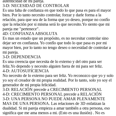
autenticidad de mi pareja.
3-D: NECESIDAD DE CONTROLAR
Es una falta de confianza en que todo lo que pasa es para el mayor
bien. Por lo tanto necesito controlar, forzar y darle forma a la
relación, para que sea de la forma que yo deseo, porque no confío
que la relación por si misma será lo que necesito.Yo siento que mi
pareja me "pertenece".
4D: CONFIANZA ABSOLUTA
Es mas un estado que un propósito, es no necesitar controlar sino
dejar ser en confianza. Yo confío que todo lo que pasa es por mi
mayor bien, por lo tanto no tengo deseo o necesidad de controlar a
mi pareja.
3-D: DEPENDENCIA
Es una creencia que necesita de lo externo y del otro para ser
feliz.Yo dependo y necesito alguien fuera de mi para ser feliz.
4-D: AUTOSUFICIENCIA
No necesito de lo externo para ser feliz. Yo reconozco que yo y solo
yo soy el creador de mi propia realidad. Por lo tanto, solo yo soy el
generador de mi propia felicidad.
3-D: RELACIÓN precede a CRECIMIENTO PERSONAL
4-D: CRECIMIENTO PERSONAL precede a RELACIÓN
3-D: UNA PERSONA NO PUEDE AMAR PLENAMENTE
MAS DE UNA PERSONA. Las relaciones de 3D enfatizan la
dualidad. Si mi pareja empieza a amar también a otra persona, eso
significa que me ama menos a mi. (Esto es una ilusión) . No es