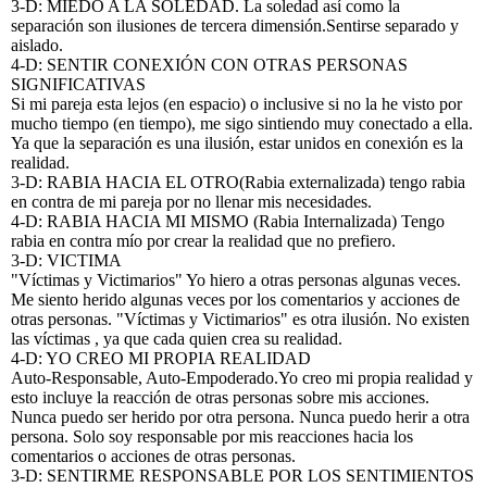
3-D: MIEDO A LA SOLEDAD. La soledad así como la
separación son ilusiones de tercera dimensión.Sentirse separado y
aislado.
4-D: SENTIR CONEXIÓN CON OTRAS PERSONAS
SIGNIFICATIVAS
Si mi pareja esta lejos (en espacio) o inclusive si no la he visto por
mucho tiempo (en tiempo), me sigo sintiendo muy conectado a ella.
Ya que la separación es una ilusión, estar unidos en conexión es la
realidad.
3-D: RABIA HACIA EL OTRO(Rabia externalizada) tengo rabia
en contra de mi pareja por no llenar mis necesidades.
4-D: RABIA HACIA MI MISMO (Rabia Internalizada) Tengo
rabia en contra mío por crear la realidad que no prefiero.
3-D: VICTIMA
"Víctimas y Victimarios" Yo hiero a otras personas algunas veces.
Me siento herido algunas veces por los comentarios y acciones de
otras personas. "Víctimas y Victimarios" es otra ilusión. No existen
las víctimas , ya que cada quien crea su realidad.
4-D: YO CREO MI PROPIA REALIDAD
Auto-Responsable, Auto-Empoderado.Yo creo mi propia realidad y
esto incluye la reacción de otras personas sobre mis acciones.
Nunca puedo ser herido por otra persona. Nunca puedo herir a otra
persona. Solo soy responsable por mis reacciones hacia los
comentarios o acciones de otras personas.
3-D: SENTIRME RESPONSABLE POR LOS SENTIMIENTOS