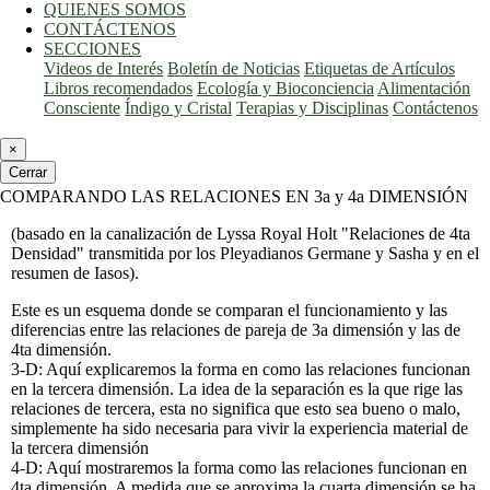
QUIENES SOMOS
CONTÁCTENOS
SECCIONES
Videos de Interés
Boletín de Noticias
Etiquetas de Artículos
Libros recomendados
Ecología y Bioconciencia
Alimentación
Consciente
Índigo y Cristal
Terapias y Disciplinas
Contáctenos
×
Cerrar
COMPARANDO LAS RELACIONES EN 3a y 4a DIMENSIÓN
(basado en la canalización de Lyssa Royal Holt "Relaciones de 4ta
Densidad" transmitida por los Pleyadianos Germane y Sasha y en el
resumen de Iasos).
Este es un esquema donde se comparan el funcionamiento y las
diferencias entre las relaciones de pareja de 3a dimensión y las de
4ta dimensión.
3-D: Aquí explicaremos la forma en como las relaciones funcionan
en la tercera dimensión. La idea de la separación es la que rige las
relaciones de tercera, esta no significa que esto sea bueno o malo,
simplemente ha sido necesaria para vivir la experiencia material de
la tercera dimensión
4-D: Aquí mostraremos la forma como las relaciones funcionan en
4ta dimensión. A medida que se aproxima la cuarta dimensión se ha