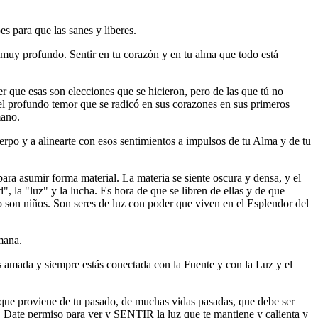
 para que las sanes y liberes.
 muy profundo. Sentir en tu corazón y en tu alma que todo está
r que esas son elecciones que se hicieron, pero de las que tú no
del profundo temor que se radicó en sus corazones en sus primeros
mano.
erpo y a alinearte con esos sentimientos a impulsos de tu Alma y de tu
ara asumir forma material. La materia se siente oscura y densa, y el
, la "luz" y la lucha. Es hora de que se libren de ellas y de que
no son niños. Son seres de luz con poder que viven en el Esplendor del
mana.
s amada y siempre estás conectada con la Fuente y con la Luz y el
que proviene de tu pasado, de muchas vidas pasadas, que debe ser
s. Date permiso para ver y SENTIR la luz que te mantiene y calienta y