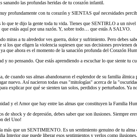
 sanando las profundas heridas de tu corazón infantil.
s muy profundamente con tu corazón y SIENTAS qué necesidades percibes
 lo que te dijo la gente toda tu vida. Tienes que SENTIRLO a un nivel
 y que estás aquí por una razón. Y, sobre todo… que estás A SALVO.
do miras a tu alrededor ves guerra, dolor y sufrimiento. Pero debes sabe
ue si los que eligen la violencia supiesen que sus decisiones provienen 
o, ya que ahora es el momento de la sanación profunda del Corazón Hu
dad y no pensando. Que estás aprendiendo a escuchar lo que siente tu cu
cia, de cuando sus almas abandonaron el esplendor de su familia álmica p
ar nuevo. Así nacieron todas esas "mitologías" acerca de la "oscuridad"
para explicar por qué se sienten tan solos, perdidos y perturbados. Ya 
Unidad y el Amor que hay entre las almas que constituyen la Familia Hu
s de shock y de depresión, debes saber que son ilusiones. Siempre ere
ón del Uno!
s nada más que un SENTIMIENTO. Es un sentimiento genuino de tu alma 
iña Interior que puede liberar esos sentimientos y verlos como ilusione