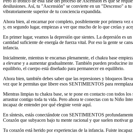
Pero lo irónico de esta fase del proceso de Ascensión es que se requ
desilusiones. Así, tu "Ascensión" se convierte en un "Descenso" a tu
vibratoriamente superior de tu conciencia expandida.
Ahora bien, al encarnar por completo, posiblemente por primera vez en
y, en segundo lugar, empiezas a ver que mucho de lo que creías y acep
En primer lugar, veamos la depresión que sientes. La depresión es un 
cantidad suficiente de energía de fuerza vital. Por eso la gente se c
infancia.
Inicialmente, mientras te encarnas plenamente, el chakra base empieza 
a elevarse y a aumentar gradualmente. También pueden producirse inso
equilibrio, el cuerpo está diseñado para permanecer en equilibrio.
Ahora bien, también debes saber que las represiones y bloqueos llevan
vez que le permitas que libere esos SENTIMIENTOS para reemplazar
Mientras limpias tu chakra base, se te pone en contacto con todos lo
arrastrar contigo toda tu vida. Pero ahora te conectas con tu Niño Int
incapaz de entender por qué elegiste venir aquí.
En síntesis, estás conectándote con SENTIMIENTOS profundamente oc
Corazón que subyacen bajo tu mente racional y que suelen motivar g
Tu corazón está herido por experiencias de la infancia. Fuiste incapaz