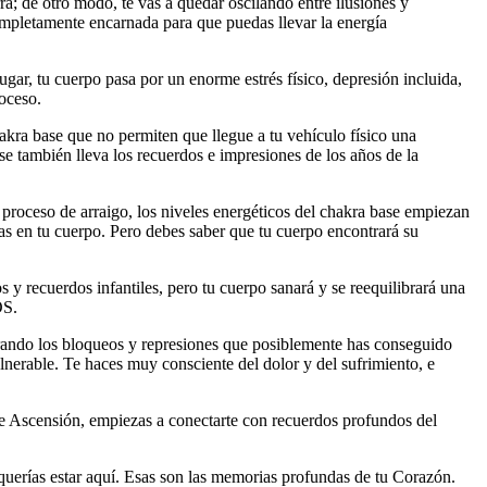
; de otro modo, te vas a quedar oscilando entre ilusiones y
ompletamente encarnada para que puedas llevar la energía
gar, tu cuerpo pasa por un enorme estrés físico, depresión incluida,
roceso.
akra base que no permiten que llegue a tu vehículo físico una
se también lleva los recuerdos e impresiones de los años de la
l proceso de arraigo, los niveles energéticos del chakra base empiezan
s en tu cuerpo. Pero debes saber que tu cuerpo encontrará su
 y recuerdos infantiles, pero tu cuerpo sanará y se reequilibrará una
OS.
nerando los bloqueos y represiones que posiblemente has conseguido
ulnerable. Te haces muy consciente del dolor y del sufrimiento, e
 Ascensión, empiezas a conectarte con recuerdos profundos del
o querías estar aquí. Esas son las memorias profundas de tu Corazón.