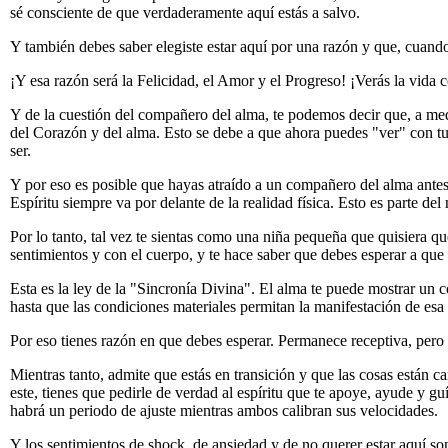
sé consciente de que verdaderamente aquí estás a salvo.
Y también debes saber elegiste estar aquí por una razón y que, cuand
¡Y esa razón será la Felicidad, el Amor y el Progreso! ¡Verás la vida
Y de la cuestión del compañero del alma, te podemos decir que, a med
del Corazón y del alma. Esto se debe a que ahora puedes "ver" con tu 
ser.
Y por eso es posible que hayas atraído a un compañero del alma antes 
Espíritu siempre va por delante de la realidad física. Esto es parte de
Por lo tanto, tal vez te sientas como una niña pequeña que quisiera q
sentimientos y con el cuerpo, y te hace saber que debes esperar a que
Esta es la ley de la "Sincronía Divina". El alma te puede mostrar un 
hasta que las condiciones materiales permitan la manifestación de esa r
Por eso tienes razón en que debes esperar. Permanece receptiva, pero 
Mientras tanto, admite que estás en transición y que las cosas está
este, tienes que pedirle de verdad al espíritu que te apoye, ayude y g
habrá un periodo de ajuste mientras ambos calibran sus velocidades.
Y los sentimientos de shock, de ansiedad y de no querer estar aquí son