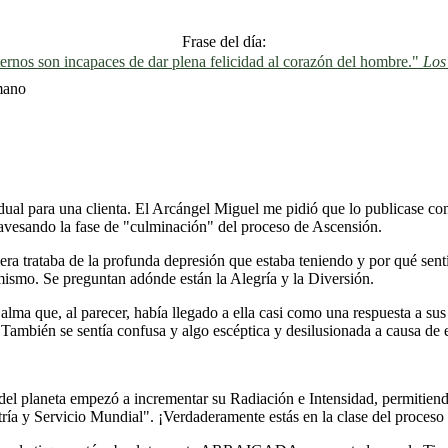
Frase del día:
ernos son incapaces de dar plena felicidad al corazón del hombre."
Los
mano
idual para una clienta. El Arcángel Miguel me pidió que lo publicase com
avesando la fase de "culminación" del proceso de Ascensión.
era trataba de la profunda depresión que estaba teniendo y por qué sentí
mismo. Se preguntan adónde están la Alegría y la Diversión.
ma que, al parecer, había llegado a ella casi como una respuesta a sus
También se sentía confusa y algo escéptica y desilusionada a causa de e
a del planeta empezó a incrementar su Radiación e Intensidad, permitien
ría y Servicio Mundial". ¡Verdaderamente estás en la clase del proceso