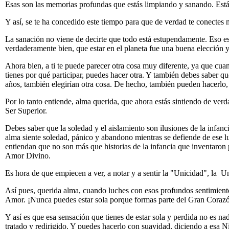
Esas son las memorias profundas que estás limpiando y sanando. Estás
Y así, se te ha concedido este tiempo para que de verdad te conecte
La sanación no viene de decirte que todo está estupendamente. Eso es
verdaderamente bien, que estar en el planeta fue una buena elección
Ahora bien, a ti te puede parecer otra cosa muy diferente, ya que cuan
tienes por qué participar, puedes hacer otra. Y también debes saber q
años, también elegirían otra cosa. De hecho, también pueden hacerl
Por lo tanto entiende, alma querida, que ahora estás sintiendo de ver
Ser Superior.
Debes saber que la soledad y el aislamiento son ilusiones de la infan
alma siente soledad, pánico y abandono mientras se defiende de ese lug
entiendan que no son más que historias de la infancia que inventaron 
Amor Divino.
Es hora de que empiecen a ver, a notar y a sentir la "Unicidad", la 
Así pues, querida alma, cuando luches con esos profundos sentimiento
Amor. ¡Nunca puedes estar sola porque formas parte del Gran Coraz
Y así es que esa sensación que tienes de estar sola y perdida no e
tratado y redirigido. Y puedes hacerlo con suavidad, diciendo a esa N