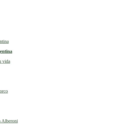
entina
u vida
torco
n Alberoni