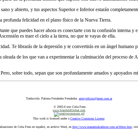
ano y abierto, y tus aspectos Superior e Inferior estarán completament
 profunda felicidad en el plano físico de la Nueva Tierra.
rtante que puedes hacer ahora es conectarte con tu confusión interna y 
Ascensión es traer el cielo a la tierra, no que te vayas de ella.
licidad. Te librarás de la depresión y te convertirás en un ángel humano 
era oleada de los que van a experimentar la culminación del proceso de
. Pero, sobre todo, sepan que son profundamente amados y apoyados mien
Traducción: Paloma Fernández Fernández.
artesyoficios@arnet.com.ar
© 2005-6 text Celia Fenn
www.StarchildGlobal.com
This work is licensed under a
Creative Commons License
.
alizaciones de Celia Fenn en español, en archivo Word, en
http://www.manantialcaduceo.com.ar/libros.htm
, sit