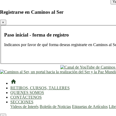
Ya
Registrarse en Caminos al Ser
×
Paso inicial - forma de registro
Indicanos por favor de qué forma deseas registrarte en Caminos al S
home
RETIROS, CURSOS, TALLERES
QUIENES SOMOS
CONTÁCTENOS
SECCIONES
Videos de Interés
Boletín de Noticias
Etiquetas de Artículos
Lib