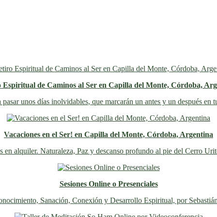
o Espiritual de Caminos al Ser en Capilla del Monte, Córdoba, Arg
 pasar unos días inolvidables
, que marcarán un antes y un después en t
Vacaciones en el Ser! en Capilla del Monte, Córdoba, Argentina
s en alquiler. Naturaleza, Paz y descanso profundo al pie del Cerro Uri
Sesiones Online o Presenciales
nocimiento, Sanación, Conexión y Desarrollo Espiritual, por Sebastiá