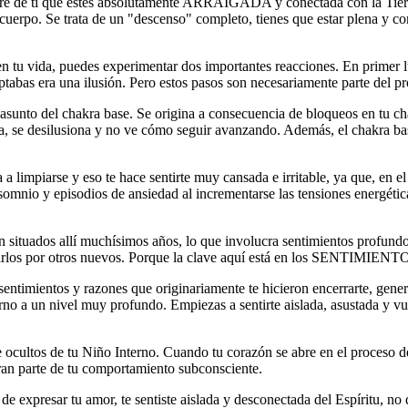
iere de ti que estés absolutamente ARRAIGADA y conectada con la Tierra
 cuerpo. Se trata de un "descenso" completo, tienes que estar plena y c
 tu vida, puedes experimentar dos importantes reacciones. En primer lu
tabas era una ilusión. Pero estos pasos son necesariamente parte del p
asunto del chakra base. Se origina a consecuencia de bloqueos en tu ch
ansa, se desilusiona y no ve cómo seguir avanzando. Además, el chakra ba
a limpiarse y eso te hace sentirte muy cansada e irritable, ya que, en e
mnio y episodios de ansiedad al incrementarse las tensiones energética
 situados allí muchísimos años, lo que involucra sentimientos profundos
los por otros nuevos. Porque la clave aquí está en los SENTIMIENT
s sentimientos y razones que originariamente te hicieron encerrarte, ge
erno a un nivel muy profundo. Empiezas a sentirte aislada, asustada y v
ultos de tu Niño Interno. Cuando tu corazón se abre en el proceso de
ran parte de tu comportamiento subconsciente.
 de expresar tu amor, te sentiste aislada y desconectada del Espíritu, n