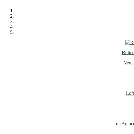
Retir
Ven a
Loft
de Autoco