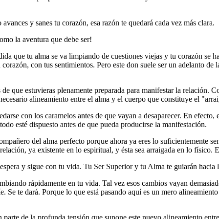
o avances y sanes tu corazón, esa razón te quedará cada vez más clara.
 como la aventura que debe ser!
ida que tu alma se va limpiando de cuestiones viejas y tu corazón se ha
corazón, con tus sentimientos. Pero este don suele ser un adelanto de l
de que estuvieras plenamente preparada para manifestar la relación. Com
l necesario alineamiento entre el alma y el cuerpo que constituye el "arra
uedarse con los caramelos antes de que vayan a desaparecer. En efecto, e
 todo esté dispuesto antes de que pueda producirse la manifestación.
compañero del alma perfecto porque ahora ya eres lo suficientemente sens
elación, ya existente en lo espiritual, y ésta sea arraigada en lo físico.
espera y sigue con tu vida. Tu Ser Superior y tu Alma te guiarán hacia
n cambiando rápidamente en tu vida. Tal vez esos cambios vayan demas
uíe. Se te dará. Porque lo que está pasando aquí es un mero alineamiento
 parte de la profunda tensión que supone este nuevo alineamiento entre 