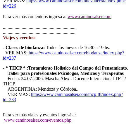
VER MAS:
https://www.caminosalser.com/nuevatierra/index.php?
id=226
Para ver más contenidos ingresá a:
www.caminosalser.com
...............................................................
..............................................................
Viajes y eventos:
-
Clases de biodanza:
Todos los Jueves de 16:30 a 19 hs.
VER MAS:
https://www.caminosalser.com/biodanza/index.php?
id=237
-
* THCP * :Tratamiento Holistico del Campo del Pensamiento.
Taller para profesionales Psicólogos, Médicos y Terapeutas
Fecha: 24-07-2006. Mascha Alex - Docente Internacional TFT /
THCP.
ARGENTINA: Mendoza y Córdoba...
VER MAS:
https://www.caminosalser.com/thcp-tft/index.php?
id=233
Para ver más viajes y eventos ingresá a:
www.caminosalser.com/eventos.php
...........................................................
....