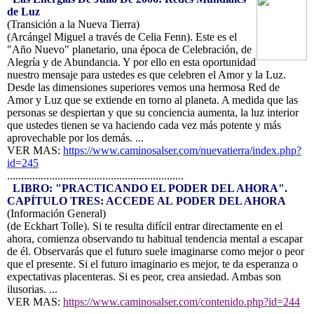
de Luz
(Transición a la Nueva Tierra)
(Arcángel Miguel a través de Celia Fenn). Este es el
"Año Nuevo" planetario, una época de Celebración, de
Alegría y de Abundancia. Y por ello en esta oportunidad
nuestro mensaje para ustedes es que celebren el Amor y la Luz.
Desde las dimensiones superiores vemos una hermosa Red de
Amor y Luz que se extiende en torno al planeta. A medida que las
personas se despiertan y que su conciencia aumenta, la luz interior
que ustedes tienen se va haciendo cada vez más potente y más
aprovechable por los demás. ...
VER MAS:
https://www.caminosalser.com/nuevatierra/index.php?
id=245
...............................................................
LIBRO: "PRACTICANDO EL PODER DEL AHORA".
CAPÍTULO TRES: ACCEDE AL
PODER DEL AHORA
(Información General)
(de Eckhart Tolle). Si te resulta difícil entrar directamente en el
ahora, comienza observando tu habitual tendencia mental a escapar
de él. Observarás que el futuro suele imaginarse como mejor o peor
que el presente. Si el futuro imaginario es mejor, te da esperanza o
expectativas placenteras. Si es peor, crea ansiedad. Ambas son
ilusorias. ...
VER MAS:
https://www.caminosalser.com/contenido.php?id=244