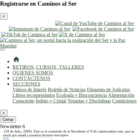
Registrarse en Caminos al Ser
×
entrar
registro
home
RETIROS, CURSOS, TALLERES
QUIENES SOMOS
CONTÁCTENOS
SECCIONES
Videos de Interés
Boletín de Noticias
Etiquetas de Artículos
Libros recomendados
Ecología y Bioconciencia
Alimentación
Consciente
Índigo y Cristal
Terapias y Disciplinas
Contáctenos
×
Cerrar
Newsletter 6
(10 de Julio, 2006). Este es el contenido de la Newsletter nº 6 de caminosalser.com, que se
envió por email a nuestros lectores suscriptos.