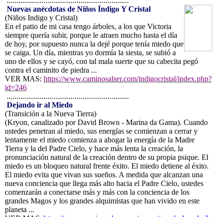
...............................................................
Nuevas anécdotas de Niños Índigo Y Cristal
(Niños Indigo y Cristal)
En el patio de mi casa tengo árboles, a los que Victoria
siempre quería subir, porque le atraen mucho hasta el día
de hoy, por supuesto nunca la dejé porque tenía miedo que
se caiga. Un día, mientras yo dormía la siesta, se subió a
uno de ellos y se cayó, con tal mala suerte que su cabecita pegó
contra el caminito de piedra
...
VER MAS:
https://www.caminosalser.com/indigocristal/index.php?
id=246
...............................................................
Dejando ir al Miedo
(Transición a la Nueva Tierra)
(Kryon, canalizado por David Brown - Marina da Gama). Cuando
ustedes penetran al miedo, sus energías se comienzan a cerrar y
lentamente el miedo comienza a ahogar la energía de la Madre
Tierra y la del Padre Cielo, y hace más lenta la creación, la
pronunciación natural de la creación dentro de su propia psique. El
miedo es un bloqueo natural frente éxito. El miedo detiene al éxito.
El miedo evita que vivan sus sueños. A medida que alcanzan una
nueva conciencia que llega más alto hacia el Padre Cielo, ustedes
comenzarán a conectarse más y más con la conciencia de los
grandes Magos y los grandes alquimistas que han vivido en este
planeta ...