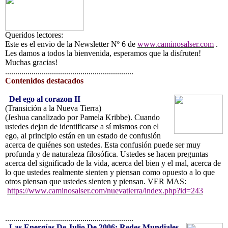
Queridos lectores:
Este es el envio de la
Newsletter
Nº 6
de
www.caminosalser.com
.
Les damos a todos la bienvenida, esperamos que la disfruten!
Muchas gracias!
...............................................................
Contenidos destacados
Del ego al corazon II
(Transición a la Nueva Tierra)
(Jeshua canalizado por Pamela Kribbe). Cuando
ustedes dejan de identificarse a sí mismos con el
ego, al principio están en un estado de confusión
acerca de quiénes son ustedes. Esta confusión puede ser muy
profunda y de naturaleza filosófica. Ustedes se hacen preguntas
acerca del significado de la vida, acerca del bien y el mal, acerca de
lo que ustedes realmente sienten y piensan como opuesto a lo que
otros piensan que ustedes sienten y piensan. VER MAS:
https://www.caminosalser.com/nuevatierra/index.php?id=243
...............................................................
Las Energías De Julio De 2006: Redes Mundiales