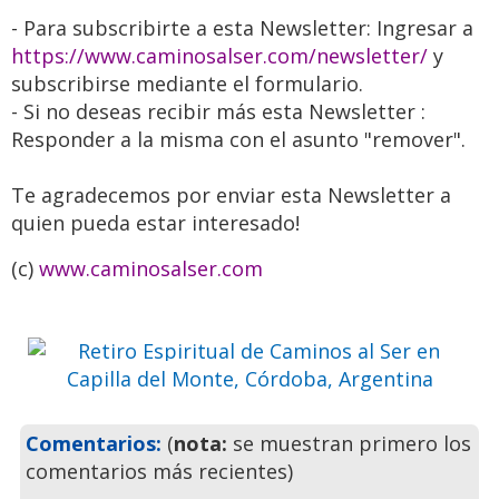
- Para subscribirte a esta
Newsletter
: Ingresar a
https://www.caminosalser.com/
newsletter
/
y
subscribirse mediante el formulario.
- Si no deseas recibir más esta
Newsletter
:
Responder a la misma con el asunto "remover".
Retiro Espiritual de Caminos al
Te agradecemos por enviar esta
Newsletter
a
Ser en Capilla del Monte,
quien pueda estar interesado!
Córdoba, Argentina
(c)
www.caminosalser.com
Ven a pasar unos días
inolvidables
Previo
Siguie
Comentarios:
(
nota:
se muestran primero los
comentarios más recientes)