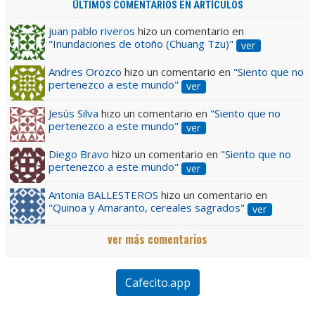
ÚLTIMOS COMENTARIOS EN ARTÍCULOS
juan pablo riveros
hizo un comentario en
"Inundaciones de otoño (Chuang Tzu)"
ver
Andres Orozco
hizo un comentario en
"Siento que no
pertenezco a este mundo"
ver
Jesús Silva
hizo un comentario en
"Siento que no
pertenezco a este mundo"
ver
Diego Bravo
hizo un comentario en
"Siento que no
pertenezco a este mundo"
ver
Antonia BALLESTEROS
hizo un comentario en
"Quinoa y Amaranto, cereales sagrados"
ver
ver más comentarios
Cafecito.app