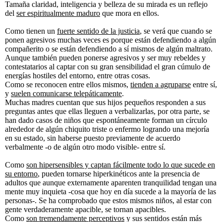
Tamaña claridad, inteligencia y belleza de su mirada es un reflejo
del
ser espiritualmente maduro
que mora en ellos.
Como tienen un
fuerte sentido de la justicia
, se verá que cuando se
ponen agresivos muchas veces es porque están defendiendo a algún
compañerito o se están defendiendo a sí mismos de algún maltrato.
Aunque también pueden ponerse agresivos y ser muy rebeldes y
contestatarios al captar con su gran sensibilidad el gran cúmulo de
energías hostiles del entorno, entre otras cosas.
Como se reconocen entre ellos mismos,
tienden a agruparse
entre sí,
y
suelen comunicarse telepáticamente
.
Muchas madres cuentan que sus hijos pequeños responden a sus
preguntas antes que ellas lleguen a verbalizarlas, por otra parte, se
han dado casos de niños que espontáneamente forman un círculo
alrededor de algún chiquito triste o enfermo logrando una mejoría
en su estado, sin haberse puesto previamente de acuerdo
verbalmente -o de algún otro modo visible- entre sí.
Como
son hipersensibles y captan fácilmente todo lo que sucede en
su entorno
, pueden tornarse hiperkinéticos ante la presencia de
adultos que aunque externamente aparenten tranquilidad tengan una
mente muy inquieta -cosa que hoy en día sucede a la mayoría de las
personas-. Se ha comprobado que estos mismos niños, al estar con
gente verdaderamente apacible, se tornan apacibles.
Como
son tremendamente perceptivos
y sus sentidos están más