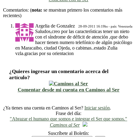
Previo
Siguiente
Comentarios:
(
nota:
se muestran primero los comentarios más
recientes)
Argelia de Gonzalez
28-09-2011 16:19hs - país: Venezuela
Saludos,creo por las características tener un nieto
con el síndrome de déficit de atención ,que debo
hacer tienen numero telefónico de algún psicólogo
en Maracaibo, ciudad Ojeda, o cabimas..estado Zulia
vzla.gracias por su orientacion
¿Quieres ingresar un comentario acerca del
artículo?
Comentar desde mi cuenta en Caminos al Ser
¿Ya tienes una cuenta en Caminos al Ser?
Iniciar sesión
.
Frase del día:
"Abrazar el humano que somos e integrar el Ser que somos."
Caminos al Ser
Suscríbete al Boletín: