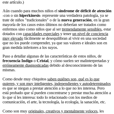
este artículo.)
Aún cuando para muchos niños el
síndrome de déficit de atención
-con o sin
hiperkinesis
- represente una verdadera patología, ya se
trate de niños "tradicionales" o de la
nueva generación
, en la gran
mayoría de los casos estos últimos no deberían ser tratados como
enfermos sino como niños que al ser
tremendamente sensibles
, estar
dotados con
capacidades especiales
y tener
un nivel de conciencia
muy elevado
fácilmente se desequilibran al vivir en una sociedad
que no los puede comprender, ya que sus valores e ideales son en
gran medida inferiores a los suyos.
Paso a detallar algunas de las características de estos niños, de
frecuencia Indigo
o
Cristal
, y cómo suelen ser malinterpretadas y
erróneamente diagnosticadas
debido al desconocimiento de las
mismas.
Como desde muy chiquitos
saben quiénes son, qué es lo que
quieren, y son muy inteligentes, independientes y autodeterminados
es que se niegan a prestar atención a lo que no les interesa. Pero
está probado que sí pueden concentrarse y prestar mucha atención a
lo que sí les interesa: todo lo relacionado con los medios de
comunicación, el arte, la tecnología, la ecología, la sanación, etc.
Como son muy
originales, creativos y mentalmente veloces
, les