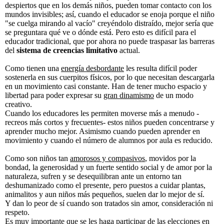
despiertos que en los demás niños, pueden tomar contacto con los
mundos invisibles; así, cuando el educador se enoja porque el niño
"se cuelga mirando al vacío" creyéndolo distraído, mejor sería que
se preguntara qué ve o dónde está. Pero esto es difícil para el
educador tradicional, que por ahora no puede traspasar las barreras
del
sistema de creencias limitativo
actual.
Como tienen una
energía desbordante
les resulta difícil poder
sostenerla en sus cuerpitos físicos, por lo que necesitan descargarla
en un movimiento casi constante. Han de tener mucho espacio y
libertad para poder expresar su
gran dinamismo
de un modo
creativo.
Cuando los educadores les permiten moverse más a menudo -
recreos más cortos y frecuentes- estos niños pueden concentrarse y
aprender mucho mejor. Asimismo cuando pueden aprender en
movimiento y cuando el número de alumnos por aula es reducido.
Como son niños tan
amorosos y compasivos
, movidos por la
bondad, la generosidad y un fuerte sentido social y de amor por la
naturaleza, sufren y se desequilibran ante un entorno tan
deshumanizado como el presente, pero puestos a cuidar plantas,
animalitos y aun niños más pequeños, suelen dar lo mejor de sí.
Y dan lo peor de sí cuando son tratados sin amor, consideración ni
respeto.
Es muy importante que se les haga participar de las elecciones en