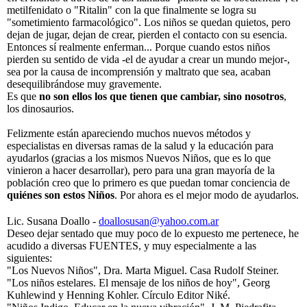
metilfenidato o "Ritalin" con la que finalmente se logra su
"sometimiento farmacológico". Los niños se quedan quietos, pero
dejan de jugar, dejan de crear, pierden el contacto con su esencia.
Entonces sí realmente enferman... Porque cuando estos niños
pierden su sentido de vida -el de ayudar a crear un mundo mejor-,
sea por la causa de incomprensión y maltrato que sea, acaban
desequilibrándose muy gravemente.
Es que
no son ellos los que tienen que cambiar, sino nosotros
,
los dinosaurios.
Felizmente están apareciendo muchos nuevos métodos y
especialistas en diversas ramas de la salud y la educación para
ayudarlos (gracias a los mismos Nuevos Niños, que es lo que
vinieron a hacer desarrollar), pero para una gran mayoría de la
población creo que lo primero es que puedan tomar conciencia de
quiénes son estos Niños
. Por ahora es el mejor modo de ayudarlos.
Lic. Susana Doallo -
doallosusan@yahoo.com.ar
Deseo dejar sentado que muy poco de lo expuesto me pertenece, he
acudido a diversas FUENTES, y muy especialmente a las
siguientes:
"Los Nuevos Niños", Dra. Marta Miguel. Casa Rudolf Steiner.
"Los niños estelares. El mensaje de los niños de hoy", Georg
Kuhlewind y Henning Kohler. Círculo Editor Niké.