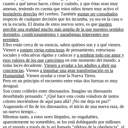
cuanto a qué tareas hacer, cómo y cuándo, y que éstas sean muy
amenas, teniendo en cuenta que estos niños tienen muy activo el
hemisferio derecho
del cerebro. También
gustan ser consultados
respecto de cualquier decisión que les incumba, ya sea en la casa o
en la escuela. El drama de estos nuevos seres, es que
pueden
percibir una realidad mucho más amplia de la que nuestros sentidos
dormidos, condicionamientos y paradigmas imperantes nos
permiten
.
Ellos están cerca de su esencia, saben quiénes son y a qué vienen.
Vienen a
romper viejas estructuras
de pensamiento, estructuras
sociales y educativas rígidas y caducas y
a sembrar todo ese amor y
esos valores de los que carecemos
en este momento del mundo, a
todas luces decadente.
Vienen a ayudar a los adultos a abrir sus
conciencias
. Vienen
a impulsar una gran transformación en la
Humanidad
. Vienen ayudar a crear la Nueva Tierra.
Pero en un principio el encuentro entre estas dos fuerzas es muy
desigual.
Son como colibríes entre dinosaurios. Imagino un dinosaurio
desorbitado pensando: "¿Qué hace esta cosita voladora de tantos
colores moviéndose de aquí para allá? ¡No me deja en paz!"
Augurando el fin de los dinosaurios, el inicio de una nueva raza, de
un nuevo tiempo...
Mientras tanto, a estos seres límpidos, no engañables,
aparentemente no sometibles, se los está doblegando por millones
en el mundo a través de la así llamada "píldora de la obediencia", el