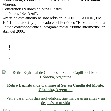
"Niños Indigo. Educar en la nueva vibración". J. M. Piedrafita
Moreno.
Conferencias y libros de Nina Linares.
Periódicos "Ser Azul".
-Parte de este artículo ha sido leído en RADIO STATION, FM
104.1, -dic. 2005- y publicado en el Periódico "El Mercurio de la
Salud" correspondiente al programa radial "Punto Intermedio" en
abril del 2006.-
Retiro Espiritual de Caminos al Ser en Capilla del Monte,
Córdoba, Argentina
Ven a pasar unos días inolvidables
, que marcarán un antes y un
después en tu vida