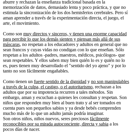
aburre y rechazan la enseñanza tradicional basada en la
memorización de datos, demasiado lenta y poco práctica, y que no
estimula la sincronización de los dos hemisferios cerebrales. Pero sí
aman aprender a través de la experimentación directa, el juego, el
arte, el movimiento.
Como son
muy directos y sinceros, y tienen una enorme capacidad
para percibir lo que los demás sienten y piensan más allá de sus
máscaras
, no respetan a los educadores y adultos en general que no
sean francos y cuyas vidas no condigan con lo que enseñan. Sólo
respetan a los adultos -padres, maestros, médicos, psicólogos- que
sean respetables. Y ellos saben muy bien quién lo es y quién no lo
es, pues tienen muy desarrollado el "sentido del yo ajeno" y por lo
tanto no son fácilmente engañables.
Como tienen un
fuerte sentido de la dignidad
y
no son manipulables
a través de la culpa, el castigo, o el autoritarismo
, rechazan a los
adultos que por su impotencia recurren a tales métodos. Sin
embargo, aman y escuchan a quienes les consultan y respetan. Son
niños que responden muy bien al buen trato y al ser tomados en
cuenta pues son pequeños sabios y ya desde bebés comprenden
mucho más de lo que un adulto jamás podría imaginar.
Son otros niños, niños nuevos, seres preciosos
fácilmente
reconocibles por su mirada autoconciente, directa y sabia
a los
pocos días de nacer.