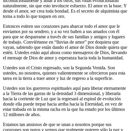
incondicionalmente y amar a los otros, sus vidas evolucionarán
naturalmente, sin que esto involucre esfuerzo. El amor es la base. Y
desde el amor, ser crea toda bondad. Es el secreto de alquimista que
torna a todo lo que toquen en oro.
Entonces estiren sus corazones para abarcar todo el amor que le
enviamos por su sendero, y a su vez bañen a sus amados con él
para que se desparrame a través de sus familias y amigos y lugares
de trabajo. Conviértanse en “lluvias de amor” por doquiera que
vayan, sabiendo que están dando el amor de Dios donde quiera que
estén. Ustedes están aquí ahora como mensajeros de Dios, llevando
el mensaje de Dios de amor y esperanza hacia toda la humanidad.
Ustedes son el Cristo regresado, son la Segunda Venida. Son
ustedes, no nosotros, quienes valientemente se ofrecieron para esta
tarea en la tierra a traer amor y luz de regreso a la superficie.
Ustedes son los guerreros espirituales aquí para liberar eternamente
a la Tierra de las garras de la densidad 3 dimensional, y liberarla
hacia la corriente de Luz que la regresará al espiral de evolución
donde ella puede trepar hacia arriba hacia la Eternidad, en vez de
estar trabada en la misma racha en la que ha estado por los últimos
12 millones de años.
Estamos tan ansiosos de que se unan a nosotros porque sus
corazones son puros y vemos que realmente quieren sólo la paz y