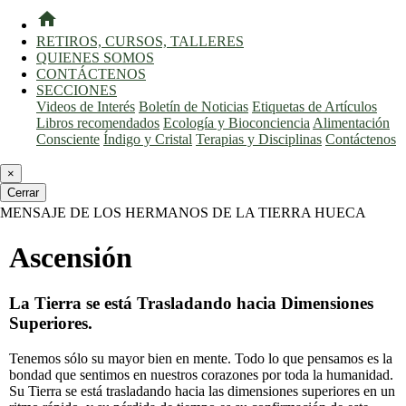
home
RETIROS, CURSOS, TALLERES
QUIENES SOMOS
CONTÁCTENOS
SECCIONES
Videos de Interés
Boletín de Noticias
Etiquetas de Artículos
Libros recomendados
Ecología y Bioconciencia
Alimentación
Consciente
Índigo y Cristal
Terapias y Disciplinas
Contáctenos
×
Cerrar
MENSAJE DE LOS HERMANOS DE LA TIERRA HUECA
Ascensión
La Tierra se está Trasladando hacia Dimensiones
Superiores.
Tenemos sólo su mayor bien en mente. Todo lo que pensamos es la
bondad que sentimos en nuestros corazones por toda la humanidad.
Su Tierra se está trasladando hacia las dimensiones superiores en un