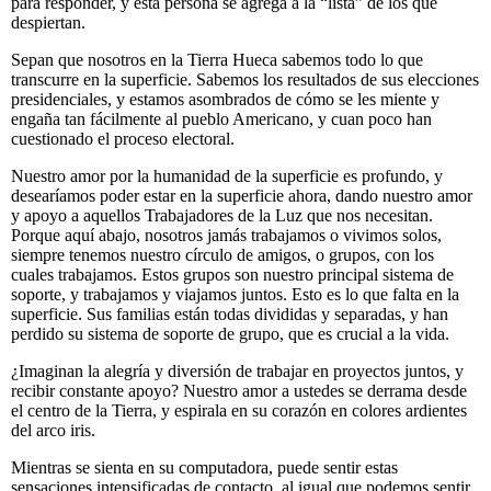
para responder, y esta persona se agrega a la “lista” de los que
despiertan.
Sepan que nosotros en la Tierra Hueca sabemos todo lo que
transcurre en la superficie. Sabemos los resultados de sus elecciones
presidenciales, y estamos asombrados de cómo se les miente y
engaña tan fácilmente al pueblo Americano, y cuan poco han
cuestionado el proceso electoral.
Nuestro amor por la humanidad de la superficie es profundo, y
desearíamos poder estar en la superficie ahora, dando nuestro amor
y apoyo a aquellos Trabajadores de la Luz que nos necesitan.
Porque aquí abajo, nosotros jamás trabajamos o vivimos solos,
siempre tenemos nuestro círculo de amigos, o grupos, con los
cuales trabajamos. Estos grupos son nuestro principal sistema de
soporte, y trabajamos y viajamos juntos. Esto es lo que falta en la
superficie. Sus familias están todas divididas y separadas, y han
perdido su sistema de soporte de grupo, que es crucial a la vida.
¿Imaginan la alegría y diversión de trabajar en proyectos juntos, y
recibir constante apoyo? Nuestro amor a ustedes se derrama desde
el centro de la Tierra, y espirala en su corazón en colores ardientes
del arco iris.
Mientras se sienta en su computadora, puede sentir estas
sensaciones intensificadas de contacto, al igual que podemos sentir