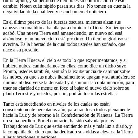
ritmo rápido, y su pérdida de tiempo es su confirmación de este
cambio. Noten cuán rápido pasan sus días. No tomen en cuenta la
negatividad de la cual leen y escuchan en el noticiero.
Es el último puesto de las fuerzas oscuras, mientras alzan sus
cabezas en una última batalla para dominar la Tierra. Su tiempo se
acabó. Una nueva Tierra está amaneciendo, un nuevo sol está
alzándose, y un nuevo cielo está próximo. Un tiempo glorioso se
avecina. Es la libertad de la cual todos ustedes han soñado, que
nace a su presente.
En la Tierra Hueca, el cielo es todo lo que experimentamos, y si
hubiera nubes, caminaríamos en ellas, como dice un dicho suyo.
Pronto, ustedes también, sentirán la exuberancia de caminar sobre
las nubes, ya que sus nubes literalmente se apagan y su atmósfera se
ilumina al disolverse la densidad y disminuir la contaminación, para
traer su claridad de mente en foco al bajar el nuevo cielo sobre su
plano Terrestre y ustedes, por fin, podrán tocar las estrellas.
Tanto está sucediendo en niveles de los cuales no están
conscientemente percatados aún, para traerlos a todos plenamente
hacia la Luz y de retorno a la Confederación de Planetas. La Tierra
no se ha perdido. Por el contrario, ha sido salvada por los
Trabajadores de Luz que están emitiendo más y más luz a diario, y
la compañía del cielo que ha dedicado sus vidas a elevar a la Tierra
a las vibraciones superiores.