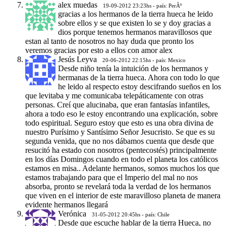
alex muedas
19-09-2012 23:23hs - país: PerÃº
gracias a los hermanos de la tierra hueca he leido
sobre ellos y se que existen lo se y doy gracias a
dios porque tenemos hermanos maravillosos que
estan al tanto de nosotros no hay duda que pronto los
veremos gracias por esto a ellos con amor alex
Jesús Leyva
20-06-2012 22:15hs - país: Mexico
Desde niño tenía la intuición de los hermanos y
hermanas de la tierra hueca. Ahora con todo lo que
he leido al respecto estoy descifrando sueños en los
que levitaba y me comunicaba telepáticamente con otras
personas. Creí que alucinaba, que eran fantasías infantiles,
ahora a todo eso le estoy encontrando una explicación, sobre
todo espiritual. Seguro estoy que esto es una obra divina de
nuestro Purísimo y Santísimo Señor Jesucristo. Se que es su
segunda venida, que no nos dábamos cuenta que desde que
resucitó ha estado con nosotros (pentecostés) principalmente
en los días Domingos cuando en todo el planeta los católicos
estamos en misa.. Adelante hermanos, somos muchos los que
estamos trabajando para que el Imperio del mal no nos
absorba, pronto se revelará toda la verdad de los hermanos
que viven en el interior de este maravilloso planeta de manera
evidente hermanos llegará
Verónica
31-05-2012 20:45hs - país: Chile
Desde que escuche hablar de la tierra Hueca, no