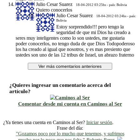
Julio Cesar Suarez
18-04-2012 03:25hs - país: Bolivia
Quiero conocerlos
Julio Cesar Suarez
18-04-2012 03:24hs - país:
Bolivia
Estoy sorprendido!!! pero tengo la
seguridad de que mi Dios ha creado a
seres muy inteligentes como lo son ustedes, me gustaria
poder conocerlos, no tengo duda de que Dios Todopoderoso
los ha creado al igual que nosotros, y es mas presiento que
ustedes son uno de las 12 tribus de Israel, un abrazo fraterno
¿Quieres ingresar un comentario acerca del
artículo?
Comentar desde mi cuenta en Caminos al Ser
¿Ya tienes una cuenta en Caminos al Ser?
Iniciar sesión
.
Frase del día:
"Gozamos poco por lo mucho que tenemos, y sufrimos
mucho por lo poco que nos falta."
Roberto Perez