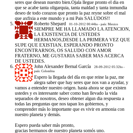
seres que desean nuestro bien.Ojala llegue pronto el dia en
que se acabe tanta oligarquia, tanta maldad y tanta inmundia
deseo de todo corazon que pronto la paz reyne sobre el mal
que axfixia a este mundo y a mi Pais SALUDOS!!
Roberto Shepard
01-10-2012 00:44hs - país: Mexico
SIEMPRE ME HA LLAMADO LA ATENCION,
LA EXISTENCIA DE USTEDES
HERMANOS,DESDE LA PRIMERA VEZ QUE
SUPE QUE EXISTIAN, ESPERANDO PRONTO
ENCONTRARNOS, OS SALUDO CON AMOR
FRATERNO, ME GUSTARIA SABER MAS ACERCA
DE USTEDES.
John Alexander Bernal García
28-09-2012 05:32hs -
país: Colombia
Espero la llegada del día en que reine la paz, me
alegra saber que hay seres que nos van a ayudar, y
vamos a entender nuestro origen. hasta ahora se que existen
ustedes y es interesante saber como han llevado la vida
separados de nosotros, deseo obtener algun dia respuesta a
todas las preguntas que nos tapan los gobiernos, y
comprender más lo importante que es vivir en armonia con
nuestro planeta y demás.
Espero pueda saber más pronto,
gracias hermanos de nuestro planeta somós uno.