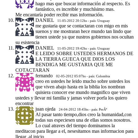
hago mas que buscar información al respecto. Es
fantástico, es increible y muchísimo mas.
Me encantaría poder recibir mas información.
DANIEL
11-05-2012 20:12hs - país: Uruguay
me gustaria que se contactaran con migo en mis
suenos y me mostraran hece mundo tan lindo que
tienen ustede ya que nustros gobiernos nos ocultan
su esistencia
DANIEL
11-05-2012 19:42hs - país: Uruguay
E LEIDO SOBRE USTEDES HERMANOS DE
LA TIERRA GUECA QUE DIOS LOS
BENDIGA ME GUSTARIA QUE ME
COTACTARAN
fernando
02-05-2012 05:07hs - país: Colombia
creo en ustedes he leido mucho sobre ustedes los
que viven abajo hasta en la biblia los nombran
quisiera conocer ese mundo magnifico que viven
ustedes y llevar mi familia y jamas volver porfa los quiero
encontrar
juan ojeda
24-04-2012 18:45hs - país: PerÃº
Al pasar tanto tiempo,dios creo la humanidad,con
todas sus especiesen una de ellas somos nosotros.
Lo cual atraves del tiempo dominamos la
meditacon para llegar a el, nesesitamos mas informacion para
llegar .al inicio