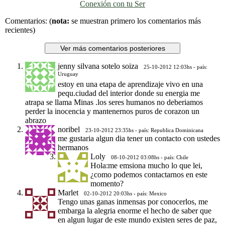
Conexión con tu Ser
Previo
Siguiente
Comentarios:
(
nota:
se muestran primero los comentarios más
recientes)
jenny silvana sotelo soiza
25-10-2012 12:03hs - país:
Uruguay
estoy en una etapa de aprendizaje vivo en una
pequ.ciudad del interior donde su energia me
atrapa se llama Minas .los seres humanos no deberiamos
perder la inocencia y mantenernos puros de corazon un
abrazo
noribel
23-10-2012 23:35hs - país: Republica Dominicana
me gustaria algun dia tener un contacto con ustedes
hermanos
Loly
08-10-2012 03:08hs - país: Chile
Hola:me emsiona mucho lo que lei,
¿como podemos contactarnos en este
momento?
Marlet
02-10-2012 20:03hs - país: Mexico
Tengo unas ganas inmensas por conocerlos, me
embarga la alegria enorme el hecho de saber que
en algun lugar de este mundo existen seres de paz,