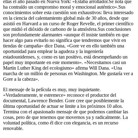
ellas el año pasado en Nueva York: «Estaba arrollador.Se nota que
ha contraído un compromiso moral y emocional auténtico».Sus
conocimientos sobre esta cuestión son exhaustivos: lleva interesado
en la ciencia del calentamiento global más de 30 años, desde que
asistió en Harvard a un curso de Roger Revelle, el primer científico
que midió el dióxido de carbono de la atmósfera.Sus conclusiones
son profundamente alarmantes «aunque él insiste también en que
hacer algo para evitarlo no significa que tendremos que vivir en
tiendas de campaña» dice Dana, «Gore ve en ello también una
oportunidad para emplear la agudeza y la ingeniería
estadounidenses, y, como es tan positivo, está desempeñando un
papel muy importante en este momento». «Necesitamos casi un
Martin Luther King del ecologismo» afirma Will Dana. «Una
marcha de un millón de personas en Washington. Me gustaría ver a
Gore a la cabeza».
El mensaje de la película es muy, muy inquietante.
«Verdaderamente, te estremece» reconoce el productor del
documental, Lawrence Bender. Gore cree que posiblemente la
última oportunidad de actuar se limite a los próximos 10 años.
Termina con el apasionado mensaje de que podemos cambiar las
cosas, pero de que tenemos que movernos ya y radicalmente. La
voluntad política, como él dice con elegancia, es un recurso
renovable.