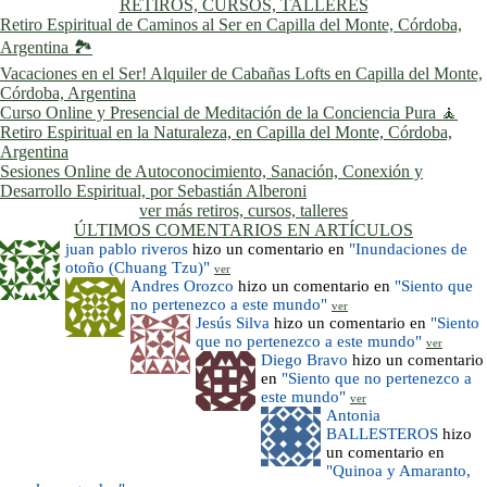
RETIROS, CURSOS, TALLERES
Retiro Espiritual de Caminos al Ser en Capilla del Monte, Córdoba,
Argentina 🏞️
Vacaciones en el Ser! Alquiler de Cabañas Lofts en Capilla del Monte,
Córdoba, Argentina
Curso Online y Presencial de Meditación de la Conciencia Pura 🧘
Retiro Espiritual en la Naturaleza, en Capilla del Monte, Córdoba,
Argentina
Sesiones Online de Autoconocimiento, Sanación, Conexión y
Desarrollo Espiritual, por Sebastián Alberoni
ver más retiros, cursos, talleres
ÚLTIMOS COMENTARIOS EN ARTÍCULOS
juan pablo riveros
hizo un comentario en
"Inundaciones de
otoño (Chuang Tzu)"
ver
Andres Orozco
hizo un comentario en
"Siento que
no pertenezco a este mundo"
ver
Jesús Silva
hizo un comentario en
"Siento
que no pertenezco a este mundo"
ver
Diego Bravo
hizo un comentario
en
"Siento que no pertenezco a
este mundo"
ver
Antonia
BALLESTEROS
hizo
un comentario en
"Quinoa y Amaranto,