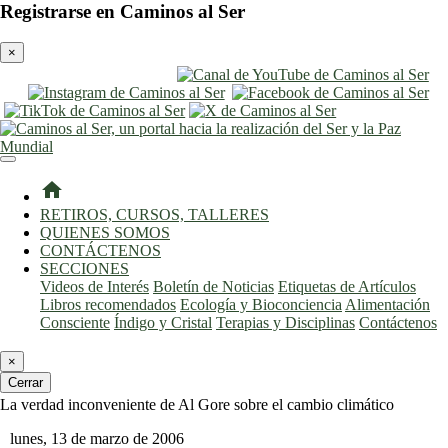
Registrarse en Caminos al Ser
×
entrar
registro
home
RETIROS, CURSOS, TALLERES
QUIENES SOMOS
CONTÁCTENOS
SECCIONES
Videos de Interés
Boletín de Noticias
Etiquetas de Artículos
Libros recomendados
Ecología y Bioconciencia
Alimentación
Consciente
Índigo y Cristal
Terapias y Disciplinas
Contáctenos
×
Cerrar
La verdad inconveniente de Al Gore sobre el cambio climático
lunes, 13 de marzo de 2006