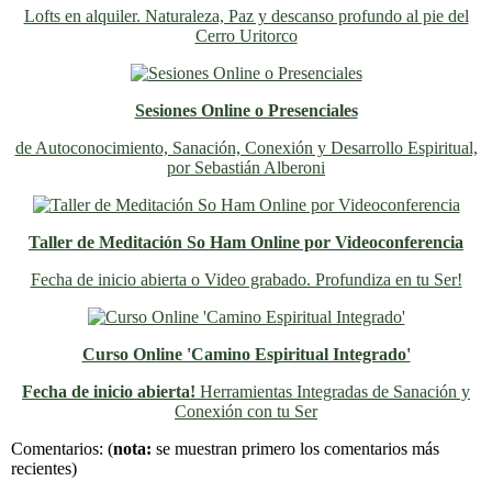
Lofts en alquiler. Naturaleza, Paz y descanso profundo al pie del
Cerro Uritorco
Sesiones Online o Presenciales
de Autoconocimiento, Sanación, Conexión y Desarrollo Espiritual,
por Sebastián Alberoni
Taller de Meditación So Ham Online por Videoconferencia
Fecha de inicio abierta o Video grabado. Profundiza en tu Ser!
Curso Online 'Camino Espiritual Integrado'
Fecha de inicio abierta!
Herramientas Integradas de Sanación y
Conexión con tu Ser
Previo
Siguiente
Comentarios:
(
nota:
se muestran primero los comentarios más
recientes)