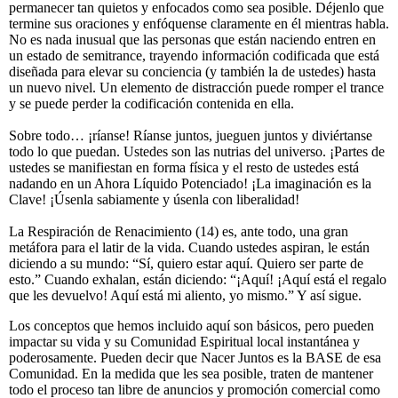
permanecer tan quietos y enfocados como sea posible. Déjenlo que
termine sus oraciones y enfóquense claramente en él mientras habla.
No es nada inusual que las personas que están naciendo entren en
un estado de semitrance, trayendo información codificada que está
diseñada para elevar su conciencia (y también la de ustedes) hasta
un nuevo nivel. Un elemento de distracción puede romper el trance
y se puede perder la codificación contenida en ella.
Sobre todo… ¡ríanse! Ríanse juntos, jueguen juntos y diviértanse
todo lo que puedan. Ustedes son las nutrias del universo. ¡Partes de
ustedes se manifiestan en forma física y el resto de ustedes está
nadando en un Ahora Líquido Potenciado! ¡La imaginación es la
Clave! ¡Úsenla sabiamente y úsenla con liberalidad!
La Respiración de Renacimiento (14) es, ante todo, una gran
metáfora para el latir de la vida. Cuando ustedes aspiran, le están
diciendo a su mundo: “Sí, quiero estar aquí. Quiero ser parte de
esto.” Cuando exhalan, están diciendo: “¡Aquí! ¡Aquí está el regalo
que les devuelvo! Aquí está mi aliento, yo mismo.” Y así sigue.
Los conceptos que hemos incluido aquí son básicos, pero pueden
impactar su vida y su Comunidad Espiritual local instantánea y
poderosamente. Pueden decir que Nacer Juntos es la BASE de esa
Comunidad. En la medida que les sea posible, traten de mantener
todo el proceso tan libre de anuncios y promoción comercial como