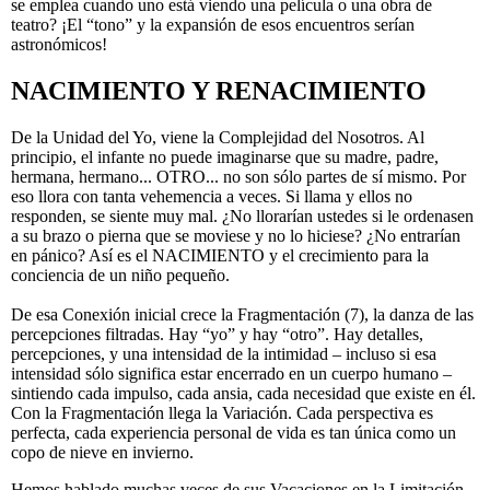
se emplea cuando uno está viendo una película o una obra de
teatro? ¡El “tono” y la expansión de esos encuentros serían
astronómicos!
NACIMIENTO Y RENACIMIENTO
De la Unidad del Yo, viene la Complejidad del Nosotros. Al
principio, el infante no puede imaginarse que su madre, padre,
hermana, hermano... OTRO... no son sólo partes de sí mismo. Por
eso llora con tanta vehemencia a veces. Si llama y ellos no
responden, se siente muy mal. ¿No llorarían ustedes si le ordenasen
a su brazo o pierna que se moviese y no lo hiciese? ¿No entrarían
en pánico? Así es el NACIMIENTO y el crecimiento para la
conciencia de un niño pequeño.
De esa Conexión inicial crece la Fragmentación (7), la danza de las
percepciones filtradas. Hay “yo” y hay “otro”. Hay detalles,
percepciones, y una intensidad de la intimidad – incluso si esa
intensidad sólo significa estar encerrado en un cuerpo humano –
sintiendo cada impulso, cada ansia, cada necesidad que existe en él.
Con la Fragmentación llega la Variación. Cada perspectiva es
perfecta, cada experiencia personal de vida es tan única como un
copo de nieve en invierno.
Hemos hablado muchas veces de sus Vacaciones en la Limitación,