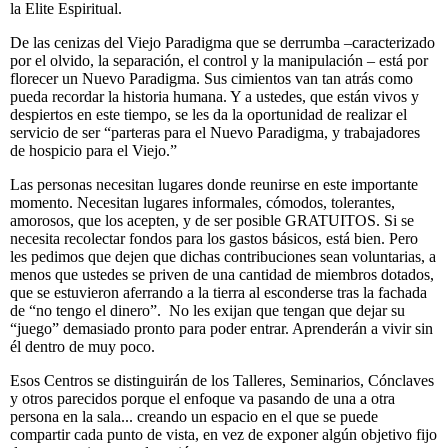
la Elite Espiritual.
De las cenizas del Viejo Paradigma que se derrumba –caracterizado
por el olvido, la separación, el control y la manipulación – está por
florecer un Nuevo Paradigma. Sus cimientos van tan atrás como
pueda recordar la historia humana. Y a ustedes, que están vivos y
despiertos en este tiempo, se les da la oportunidad de realizar el
servicio de ser “parteras para el Nuevo Paradigma, y trabajadores
de hospicio para el Viejo.”
Las personas necesitan lugares donde reunirse en este importante
momento. Necesitan lugares informales, cómodos, tolerantes,
amorosos, que los acepten, y de ser posible GRATUITOS. Si se
necesita recolectar fondos para los gastos básicos, está bien. Pero
les pedimos que dejen que dichas contribuciones sean voluntarias, a
menos que ustedes se priven de una cantidad de miembros dotados,
que se estuvieron aferrando a la tierra al esconderse tras la fachada
de “no tengo el dinero”. No les exijan que tengan que dejar su
“juego” demasiado pronto para poder entrar. Aprenderán a vivir sin
él dentro de muy poco.
Esos Centros se distinguirán de los Talleres, Seminarios, Cónclaves
y otros parecidos porque el enfoque va pasando de una a otra
persona en la sala... creando un espacio en el que se puede
compartir cada punto de vista, en vez de exponer algún objetivo fijo