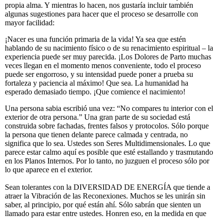
propia alma. Y mientras lo hacen, nos gustaría incluir también
algunas sugestiones para hacer que el proceso se desarrolle con
mayor facilidad:
¡Nacer es una función primaria de la vida! Ya sea que estén
hablando de su nacimiento físico o de su renacimiento espiritual – la
experiencia puede ser muy parecida. ¡Los Dolores de Parto muchas
veces llegan en el momento menos conveniente, todo el proceso
puede ser engorroso, y su intensidad puede poner a prueba su
fortaleza y paciencia al máximo! Que sea. La humanidad ha
esperado demasiado tiempo. ¡Que comience el nacimiento!
Una persona sabia escribió una vez: “No compares tu interior con el
exterior de otra persona.” Una gran parte de su sociedad está
construida sobre fachadas, frentes falsos y protocolos. Sólo porque
la persona que tienen delante parece calmada y centrada, no
significa que lo sea. Ustedes son Seres Multidimensionales. Lo que
parece estar calmo aquí es posible que esté estallando y trasmutando
en los Planos Internos. Por lo tanto, no juzguen el proceso sólo por
lo que aparece en el exterior.
Sean tolerantes con la DIVERSIDAD DE ENERGÍA que tiende a
atraer la Vibración de las Reconexiones. Muchos se les unirán sin
saber, al principio, por qué están ahí. Sólo sabrán que sienten un
llamado para estar entre ustedes. Honren eso, en la medida en que