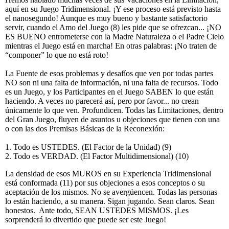
aquí en su Juego Tridimensional. ¡Y ese proceso está previsto hasta
el nanosegundo! Aunque es muy bueno y bastante satisfactorio
servir, cuando el Amo del Juego (8) les pide que se ofrezcan... ¡NO
ES BUENO entrometerse con la Madre Naturaleza o el Padre Cielo
mientras el Juego está en marcha! En otras palabras: ¡No traten de
“componer” lo que no está roto!
La Fuente de esos problemas y desafíos que ven por todas partes
NO son ni una falta de información, ni una falta de recursos. Todo
es un Juego, y los Participantes en el Juego SABEN lo que están
haciendo. A veces no parecerá así, pero por favor... no crean
únicamente lo que ven. Profundicen. Todas las Limitaciones, dentro
del Gran Juego, fluyen de asuntos u objeciones que tienen con una
o con las dos Premisas Básicas de la Reconexión:
1. Todo es USTEDES. (El Factor de la Unidad) (9)
2. Todo es VERDAD. (El Factor Multidimensional) (10)
La densidad de esos MUROS en su Experiencia Tridimensional
está conformada (11) por sus objeciones a esos conceptos o su
aceptación de los mismos. No se avergüencen. Todas las personas
lo están haciendo, a su manera. Sigan jugando. Sean claros. Sean
honestos. Ante todo, SEAN USTEDES MISMOS. ¡Les
sorprenderá lo divertido que puede ser este Juego!