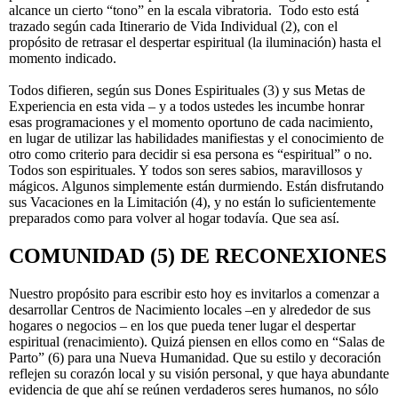
alcance un cierto “tono” en la escala vibratoria. Todo esto está
trazado según cada Itinerario de Vida Individual (2), con el
propósito de retrasar el despertar espiritual (la iluminación) hasta el
momento indicado.
Todos difieren, según sus Dones Espirituales (3) y sus Metas de
Experiencia en esta vida – y a todos ustedes les incumbe honrar
esas programaciones y el momento oportuno de cada nacimiento,
en lugar de utilizar las habilidades manifiestas y el conocimiento de
otro como criterio para decidir si esa persona es “espiritual” o no.
Todos son espirituales. Y todos son seres sabios, maravillosos y
mágicos. Algunos simplemente están durmiendo. Están disfrutando
sus Vacaciones en la Limitación (4), y no están lo suficientemente
preparados como para volver al hogar todavía. Que sea así.
COMUNIDAD (5) DE RECONEXIONES
Nuestro propósito para escribir esto hoy es invitarlos a comenzar a
desarrollar Centros de Nacimiento locales –en y alrededor de sus
hogares o negocios – en los que pueda tener lugar el despertar
espiritual (renacimiento). Quizá piensen en ellos como en “Salas de
Parto” (6) para una Nueva Humanidad. Que su estilo y decoración
reflejen su corazón local y su visión personal, y que haya abundante
evidencia de que ahí se reúnen verdaderos seres humanos, no sólo