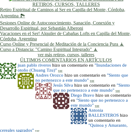
RETIROS, CURSOS, TALLERES
Retiro Espiritual de Caminos al Ser en Capilla del Monte, Córdoba,
Argentina 🏞️
Sesiones Online de Autoconocimiento, Sanación, Conexión y
Desarrollo Espiritual, por Sebastián Alberoni
Vacaciones en el Ser! Alquiler de Cabañas Lofts en Capilla del Monte,
Córdoba, Argentina
Curso Online y Presencial de Meditación de la Conciencia Pura 🧘
Curso a Distancia: "Camino Espiritual Integrado" 🧘
ver más retiros, cursos, talleres
ÚLTIMOS COMENTARIOS EN ARTÍCULOS
juan pablo riveros
hizo un comentario en
"Inundaciones de
otoño (Chuang Tzu)"
ver
Andres Orozco
hizo un comentario en
"Siento que
no pertenezco a este mundo"
ver
Jesús Silva
hizo un comentario en
"Siento
que no pertenezco a este mundo"
ver
Diego Bravo
hizo un comentario
en
"Siento que no pertenezco a
este mundo"
ver
Antonia
BALLESTEROS
hizo
un comentario en
"Quinoa y Amaranto,
cereales sagrados"
ver