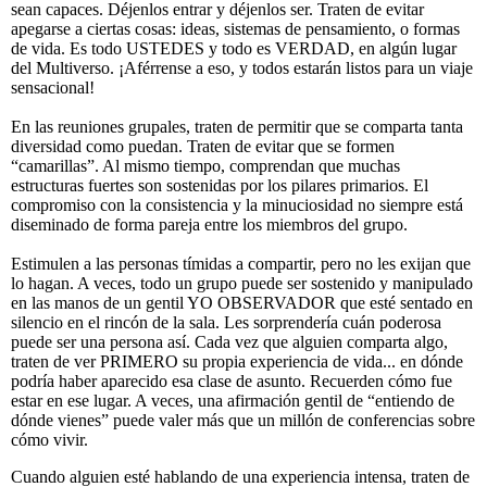
sean capaces. Déjenlos entrar y déjenlos ser. Traten de evitar
apegarse a ciertas cosas: ideas, sistemas de pensamiento, o formas
de vida. Es todo USTEDES y todo es VERDAD, en algún lugar
del Multiverso. ¡Aférrense a eso, y todos estarán listos para un viaje
sensacional!
En las reuniones grupales, traten de permitir que se comparta tanta
diversidad como puedan. Traten de evitar que se formen
“camarillas”. Al mismo tiempo, comprendan que muchas
estructuras fuertes son sostenidas por los pilares primarios. El
compromiso con la consistencia y la minuciosidad no siempre está
diseminado de forma pareja entre los miembros del grupo.
Estimulen a las personas tímidas a compartir, pero no les exijan que
lo hagan. A veces, todo un grupo puede ser sostenido y manipulado
en las manos de un gentil YO OBSERVADOR que esté sentado en
silencio en el rincón de la sala. Les sorprendería cuán poderosa
puede ser una persona así. Cada vez que alguien comparta algo,
traten de ver PRIMERO su propia experiencia de vida... en dónde
podría haber aparecido esa clase de asunto. Recuerden cómo fue
estar en ese lugar. A veces, una afirmación gentil de “entiendo de
dónde vienes” puede valer más que un millón de conferencias sobre
cómo vivir.
Cuando alguien esté hablando de una experiencia intensa, traten de