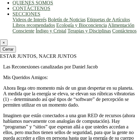
QUIENES SOMOS
CONTÁCTENOS
SECCIONES
Videos de Interés
Boletín de Noticias
Etiquetas de Artículos
Libros recomendados
Ecología y Bioconciencia
Alimentación
Consciente
Índigo y Cristal
Terapias y Disciplinas
Contáctenos
×
Cerrar
ESTAR JUNTOS, NACER JUNTOS
Las Reconexiones canalizadas por Daniel Jacob
Mis Queridos Amigos:
Ahora llega otro momento más de un gran despertar en su planeta.
A medida que la energía se eleva, se elevan sus rúbricas vibratorias
(1) – determinando así qué tipos de “software” de percepción se
permiten utilizar en un momento dado.
Imaginen que están conectados a una gran RED de recursos (ahora
hablamos nuevamente con analogías de computación). Hay
“programas” y “sitios” que esperan allá a que ustedes accedan a
ellos, pero muchos tienen sellos de seguridad, para que la gente no
pueda acceder a ellos en persona hasta que la energía de su cuerpo