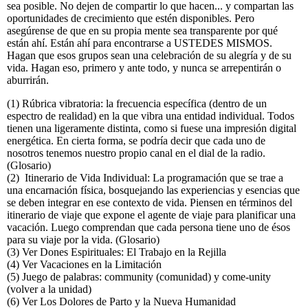
sea posible. No dejen de compartir lo que hacen... y compartan las
oportunidades de crecimiento que estén disponibles. Pero
asegúrense de que en su propia mente sea transparente por qué
están ahí. Están ahí para encontrarse a USTEDES MISMOS.
Hagan que esos grupos sean una celebración de su alegría y de su
vida. Hagan eso, primero y ante todo, y nunca se arrepentirán o
aburrirán.
(1) Rúbrica vibratoria: la frecuencia específica (dentro de un
espectro de realidad) en la que vibra una entidad individual. Todos
tienen una ligeramente distinta, como si fuese una impresión digital
energética. En cierta forma, se podría decir que cada uno de
nosotros tenemos nuestro propio canal en el dial de la radio.
(Glosario)
(2) Itinerario de Vida Individual: La programación que se trae a
una encarnación física, bosquejando las experiencias y esencias que
se deben integrar en ese contexto de vida. Piensen en términos del
itinerario de viaje que expone el agente de viaje para planificar una
vacación. Luego comprendan que cada persona tiene uno de ésos
para su viaje por la vida. (Glosario)
(3) Ver Dones Espirituales: El Trabajo en la Rejilla
(4) Ver Vacaciones en la Limitación
(5) Juego de palabras: community (comunidad) y come-unity
(volver a la unidad)
(6) Ver Los Dolores de Parto y la Nueva Humanidad