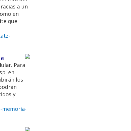
racias a un
 como en
ite que
atz-
na
ular. Para
sp. en
ibirán los
 podrán
cidos y
a-memoria-