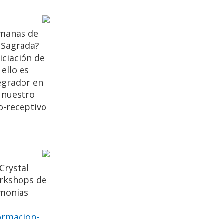
emanas de
a Sagrada?
iciación de
ello es
tegrador en
 nuestro
o-receptivo
Crystal
orkshops de
emonias
ormacion-