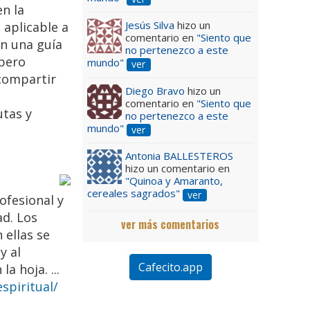
n la
Jesús Silva
hizo un
 aplicable a
comentario en
"Siento que
an una guía
no pertenezco a este
 pero
mundo"
ver
 compartir
Diego Bravo
hizo un
comentario en
"Siento que
utas y
no pertenezco a este
mundo"
ver
Antonia BALLESTEROS
hizo un comentario en
"Quinoa y Amaranto,
cereales sagrados"
ver
ofesional y
ad. Los
ver más comentarios
 ellas se
y al
Cafecito.app
 hoja. ...
spiritual/