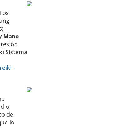
dios
Kung
) -
 y Mano
resión,
ki
Sistema
eiki-
no
ad o
to de
que lo