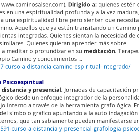
al www.caminosalser.com).
Dirigido a:
quienes estén e
 en una espiritualidad profunda y a la vez madura,
s a una espiritualidad libre pero sienten que necesit
mino. Aquellos que ya estén transitando un Camino
ientas integradas. Quienes sientan la necesidad de
similares. Quienes quieran aprender más sobre
r a meditar o profundizar en su
meditación
. Terape
opio Camino y conocimientos ...
-curso-a-distancia-camino-espiritual-integrado/
 Psicoespiritual
distancia y presencial.
Jornadas de capacitación pr
lógico desde un enfoque integrador de la personalid
 interno a través de la herramienta grafológica. En
del símbolo gráfico apuntando a la auto indagación 
ernos, que tan sabiamente pueden manifestarse en la
91-curso-a-distancia-y-presencial-grafologia-psicoe