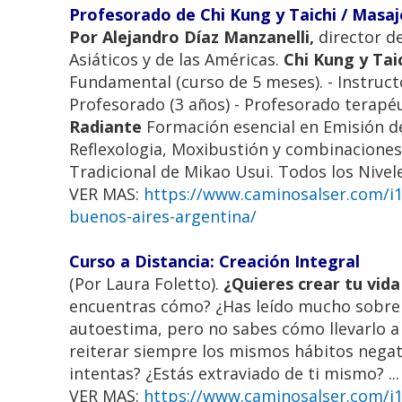
Profesorado de Chi Kung y Taichi / Masaje
Por Alejandro Díaz Manzanelli,
director d
Asiáticos y de las Américas.
Chi Kung y Taic
Fundamental (curso de 5 meses). - Instructo
Profesorado (3 años) - Profesorado terapéut
Radiante
Formación esencial en Emisión de
Reflexologia, Moxibustión y combinaciones
Tradicional de Mikao Usui. Todos los Niveles
VER MAS:
https://www.caminosalser.com/i14
buenos-aires-argentina/
Curso a Distancia: Creación Integral
(Por Laura Foletto).
¿Quieres crear tu vid
encuentras cómo? ¿Has leído mucho sobre d
autoestima, pero no sabes cómo llevarlo a 
reiterar siempre los mismos hábitos negati
intentas? ¿Estás extraviado de ti mismo? ...
VER MAS:
https://www.caminosalser.com/i15