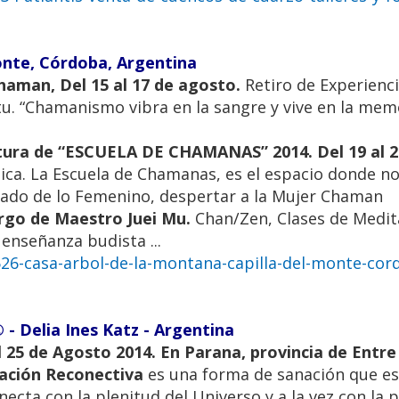
onte, Córdoba, Argentina
haman, Del 15 al 17 de agosto.
Retiro de Experienc
u. “Chamanismo vibra en la sangre y vive en la mem
rtura de “ESCUELA DE CHAMANAS” 2014. Del 19 al 2
ca. La Escuela de Chamanas, es el espacio donde n
ado de lo Femenino, despertar a la Mujer Chaman
rgo de Maestro Juei Mu.
Chan/Zen, Clases de Medit
 enseñanza budista ...
26-casa-arbol-de-la-montana-capilla-del-monte-cor
- Delia Ines Katz - Argentina
l 25 de Agosto 2014. En Parana, provincia de Entre 
ación Reconectiva
es una forma de sanación que es
cta con la plenitud del Universo y a la vez con la p