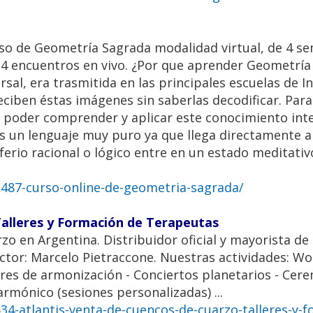
urso de Geometría Sagrada modalidad virtual, de 4 s
y 4 encuentros en vivo. ¿Por que aprender Geometrí
al, era trasmitida en las principales escuelas de In
iben éstas imágenes sin saberlas decodificar. Para 
ra poder comprender y aplicar este conocimiento in
s un lenguaje muy puro ya que llega directamente a
erio racional o lógico entre en un estado meditativ
487-curso-online-de-geometria-sagrada/
Talleres y Formación de Terapeutas
 en Argentina. Distribuidor oficial y mayorista de 
ctor: Marcelo Pietraccone. Nuestras actividades: W
eres de armonización - Conciertos planetarios - Cer
armónico (sesiones personalizadas) ...
4-atlantis-venta-de-cuencos-de-cuarzo-talleres-y-f