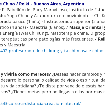
 Chino / Reiki - Buenos Aires, Argentina
e El Pabellón del Buey Maravilloso, Instituto de Estu
hi:
Yoga Chino y Acupuntura en movimiento. - Chi 
rado básico (1 año) - Instructorado superior (2 años
ico (4 años) - Maestría (6 años). /
Masaje Oriental
 Energía (Wai Chi Kung), Masoterapia china, Digitop
 terapéuticas para patologías más frecuentes. /
Rei
 y Maestría ...
02-profesorado-de-chi-kung-y-taichi-masaje-chino-r
a y vivirla como mereces?
¿Deseas hacer cambios y 
esarrollo personal o calidad de vida o espiritualid
tu vida cotidiana? ¿Te diste por vencido o estás har
vos? ¿Tienes metas pero no llegas a ellas por más 
43-curso-a-distancia-creacion-integral/