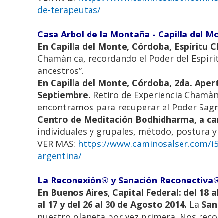
de-terapeutas/
Casa Arbol de la Montaña - Capilla del M
En Capilla del Monte, Córdoba, Espíritu C
Chamànica, recordando el Poder del Espìrit
ancestros”.
En Capilla del Monte, Córdoba, 2da. Ape
Septiembre.
Retiro de Experiencia Chamàni
encontramos para recuperar el Poder Sagr
Centro de Meditación Bodhidharma, a ca
individuales y grupales, método, postura y
VER MAS:
https://www.caminosalser.com/i5
argentina/
La Reconexión® y Sanación Reconectiva® 
En Buenos Aires, Capital Federal: del 18 a
al 17 y del 26 al 30 de Agosto 2014.
La
San
nuestro planeta por vez primera. Nos recone