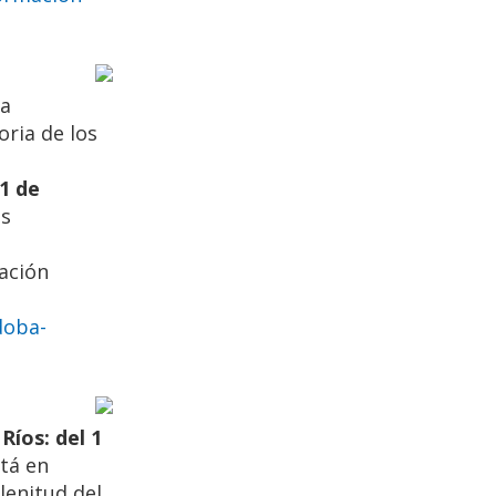
ia
oria de los
1 de
os
ación
doba-
Ríos: del 1
tá en
lenitud del