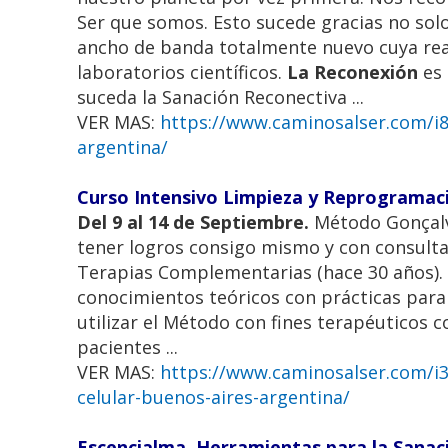
Ser que somos. Esto sucede gracias no sol
ancho de banda totalmente nuevo cuya rea
laboratorios científicos.
La Reconexión
es 
suceda la Sanación Reconectiva ...
VER MAS:
https://www.caminosalser.com/i87
argentina/
Curso Intensivo Limpieza y Reprogramaci
Del 9 al 14 de Septiembre.
Método Gonçalve
tener logros consigo mismo y con consultant
Terapias Complementarias (hace 30 años). E
conocimientos teóricos con prácticas para
utilizar el Método con fines terapéuticos 
pacientes ...
VER MAS:
https://www.caminosalser.com/i3
celular-buenos-aires-argentina/
Escencialma, Herramientas para la Sanac