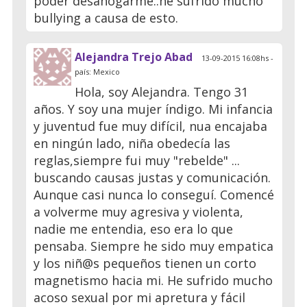
poder desahogarme..he sufrido mucho
bullying a causa de esto.
Alejandra Trejo Abad
13-09-2015 16:08hs -
país: Mexico
Hola, soy Alejandra. Tengo 31
años. Y soy una mujer índigo. Mi infancia
y juventud fue muy difícil, nua encajaba
en ningún lado, niña obedecía las
reglas,siempre fui muy "rebelde" ...
buscando causas justas y comunicación.
Aunque casi nunca lo conseguí. Comencé
a volverme muy agresiva y violenta,
nadie me entendia, eso era lo que
pensaba. Siempre he sido muy empatica
y los niñ@s pequeños tienen un corto
magnetismo hacia mi. He sufrido mucho
acoso sexual por mi apretura y fácil