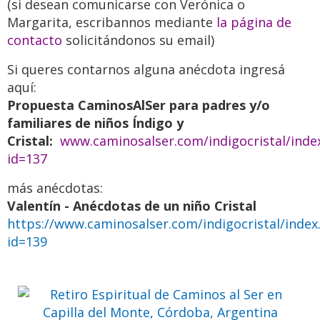
(si desean comunicarse con Verónica o
Margarita, escribannos mediante
la página de
contacto
solicitándonos su email)
Si queres contarnos alguna anécdota ingresá
aquí:
Propuesta CaminosAlSer para padres y/o
familiares de niños Índigo y
Cristal:
www.caminosalser.com/indigocristal/inde
id=137
más anécdotas:
Retiro Espiritual de Caminos al
Valentín - Anécdotas de un niño Cristal
Ser en Capilla del Monte,
https://www.caminosalser.com/indigocristal/index
Córdoba, Argentina
id=139
Ven a pasar unos días
inolvidables
Previo
Siguie