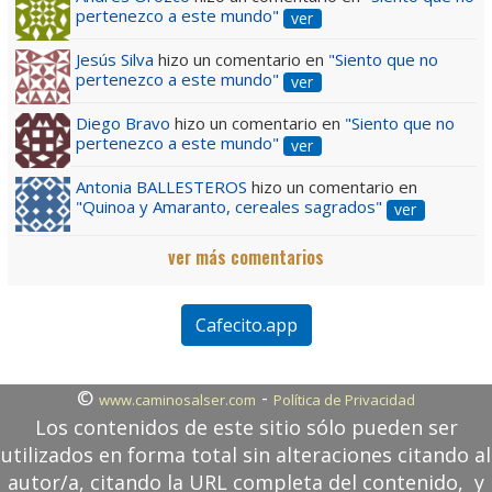
pertenezco a este mundo"
ver
Jesús Silva
hizo un comentario en
"Siento que no
pertenezco a este mundo"
ver
Diego Bravo
hizo un comentario en
"Siento que no
pertenezco a este mundo"
ver
Antonia BALLESTEROS
hizo un comentario en
"Quinoa y Amaranto, cereales sagrados"
ver
ver más comentarios
Cafecito.app
©
-
www.caminosalser.com
Política de Privacidad
Los contenidos de este sitio sólo pueden ser
utilizados en forma total sin alteraciones citando al
autor/a, citando la URL completa del contenido, y