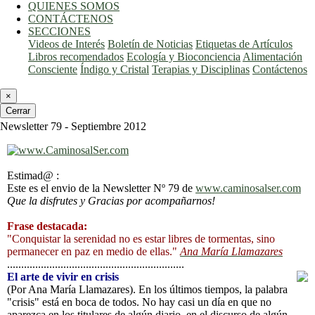
QUIENES SOMOS
CONTÁCTENOS
SECCIONES
Videos de Interés
Boletín de Noticias
Etiquetas de Artículos
Libros recomendados
Ecología y Bioconciencia
Alimentación
Consciente
Índigo y Cristal
Terapias y Disciplinas
Contáctenos
×
Cerrar
Newsletter 79 - Septiembre 2012
Estimad@ :
Este es el envio de la Newsletter Nº 79 de
www.caminosalser.com
Que la disfrutes y Gracias por acompañarnos!
Frase destacada:
"Conquistar la serenidad no es estar libres de tormentas, sino
permanecer en paz en medio de ellas."
Ana María Llamazares
...............................................................
El arte de vivir en crisis
(Por Ana María Llamazares). En los últimos tiempos, la palabra
"crisis" está en boca de todos. No hay casi un día en que no
aparezca en los titulares de algún diario, en el discurso de algún