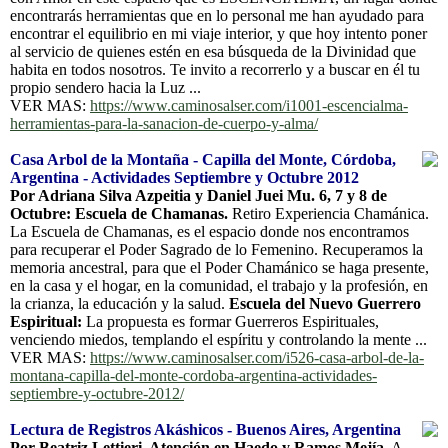
encontrarás herramientas que en lo personal me han ayudado para
encontrar el equilibrio en mi viaje interior, y que hoy intento poner
al servicio de quienes estén en esa búsqueda de la Divinidad que
habita en todos nosotros. Te invito a recorrerlo y a buscar en él tu
propio sendero hacia la Luz ...
VER MAS:
https://www.caminosalser.com/i1001-escencialma-
herramientas-para-la-sanacion-de-cuerpo-y-alma/
Casa Arbol de la Montaña - Capilla del Monte, Córdoba,
Argentina - Actividades Septiembre y Octubre 2012
Por Adriana Silva Azpeitia y Daniel Juei Mu. 6, 7 y 8 de
Octubre: Escuela de Chamanas.
Retiro Experiencia Chamánica.
La Escuela de Chamanas, es el espacio donde nos encontramos
para recuperar el Poder Sagrado de lo Femenino. Recuperamos la
memoria ancestral, para que el Poder Chamánico se haga presente,
en la casa y el hogar, en la comunidad, el trabajo y la profesión, en
la crianza, la educación y la salud.
Escuela del Nuevo Guerrero
Espiritual:
La propuesta es formar Guerreros Espirituales,
venciendo miedos, templando el espíritu y controlando la mente ...
VER MAS:
https://www.caminosalser.com/i526-casa-arbol-de-la-
montana-capilla-del-monte-cordoba-argentina-actividades-
septiembre-y-octubre-2012/
Lectura de Registros Akáshicos - Buenos Aires, Argentina
Por Beatriz Lettieri. Atención en Haedo y Ramos Mejía.
A