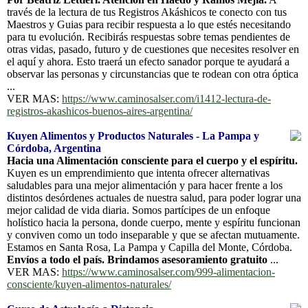
través de la lectura de tus Registros Akáshicos te conecto con tus
Maestros y Guias para recibir respuesta a lo que estés necesitando
para tu evolución. Recibirás respuestas sobre temas pendientes de
otras vidas, pasado, futuro y de cuestiones que necesites resolver en
el aquí y ahora. Esto traerá un efecto sanador porque te ayudará a
observar las personas y circunstancias que te rodean con otra óptica
...
VER MAS:
https://www.caminosalser.com/i1412-lectura-de-
registros-akashicos-buenos-aires-argentina/
Kuyen Alimentos y Productos Naturales - La Pampa y
Córdoba, Argentina
Hacia una Alimentación consciente para el cuerpo y el espíritu.
Kuyen es un emprendimiento que intenta ofrecer alternativas
saludables para una mejor alimentación y para hacer frente a los
distintos desórdenes actuales de nuestra salud, para poder lograr una
mejor calidad de vida diaria. Somos partícipes de un enfoque
holístico hacia la persona, donde cuerpo, mente y espíritu funcionan
y conviven como un todo inseparable y que se afectan mutuamente.
Estamos en Santa Rosa, La Pampa y Capilla del Monte, Córdoba.
Envíos a todo el país. Brindamos asesoramiento gratuito
...
VER MAS:
https://www.caminosalser.com/999-alimentacion-
consciente/kuyen-alimentos-naturales/