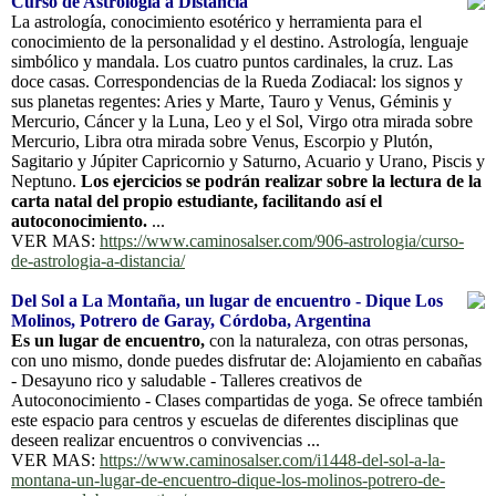
Curso de Astrología a Distancia
La astrología, conocimiento esotérico y herramienta para el
conocimiento de la personalidad y el destino. Astrología, lenguaje
simbólico y mandala. Los cuatro puntos cardinales, la cruz. Las
doce casas. Correspondencias de la Rueda Zodiacal: los signos y
sus planetas regentes: Aries y Marte, Tauro y Venus, Géminis y
Mercurio, Cáncer y la Luna, Leo y el Sol, Virgo otra mirada sobre
Mercurio, Libra otra mirada sobre Venus, Escorpio y Plutón,
Sagitario y Júpiter Capricornio y Saturno, Acuario y Urano, Piscis y
Neptuno.
Los ejercicios se podrán realizar sobre la lectura de la
carta natal del propio estudiante, facilitando así el
autoconocimiento.
...
VER MAS:
https://www.caminosalser.com/906-astrologia/curso-
de-astrologia-a-distancia/
Del Sol a La Montaña, un lugar de encuentro - Dique Los
Molinos, Potrero de Garay, Córdoba, Argentina
Es un lugar de encuentro,
con la naturaleza, con otras personas,
con uno mismo, donde puedes disfrutar de: Alojamiento en cabañas
- Desayuno rico y saludable - Talleres creativos de
Autoconocimiento - Clases compartidas de yoga. Se ofrece también
este espacio para centros y escuelas de diferentes disciplinas que
deseen realizar encuentros o convivencias ...
VER MAS:
https://www.caminosalser.com/i1448-del-sol-a-la-
montana-un-lugar-de-encuentro-dique-los-molinos-potrero-de-