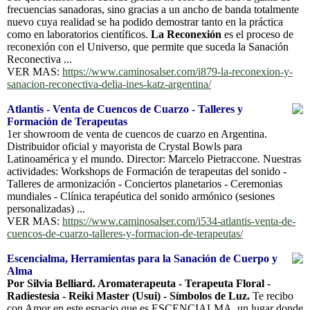
frecuencias sanadoras, sino gracias a un ancho de banda totalmente
nuevo cuya realidad se ha podido demostrar tanto en la práctica
como en laboratorios científicos.
La Reconexión
es el proceso de
reconexión con el Universo, que permite que suceda la Sanación
Reconectiva ...
VER MAS:
https://www.caminosalser.com/i879-la-reconexion-y-
sanacion-reconectiva-delia-ines-katz-argentina/
Atlantis - Venta de Cuencos de Cuarzo - Talleres y
Formación de Terapeutas
1er showroom de venta de cuencos de cuarzo en Argentina.
Distribuidor oficial y mayorista de Crystal Bowls para
Latinoamérica y el mundo. Director: Marcelo Pietraccone. Nuestras
actividades: Workshops de Formación de terapeutas del sonido -
Talleres de armonización - Conciertos planetarios - Ceremonias
mundiales - Clínica terapéutica del sonido armónico (sesiones
personalizadas) ...
VER MAS:
https://www.caminosalser.com/i534-atlantis-venta-de-
cuencos-de-cuarzo-talleres-y-formacion-de-terapeutas/
Escencialma, Herramientas para la Sanación de Cuerpo y
Alma
Por Silvia Belliard. Aromaterapeuta - Terapeuta Floral -
Radiestesia - Reiki Master (Usui) - Símbolos de Luz.
Te recibo
con Amor en este espacio que es ESCENCIALMA, un lugar donde