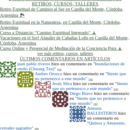
RETIROS, CURSOS, TALLERES
Retiro Espiritual de Caminos al Ser en Capilla del Monte, Córdoba,
Argentina 🏞️
Retiro Espiritual en la Naturaleza, en Capilla del Monte, Córdoba,
Argentina
Curso a Distancia: "Camino Espiritual Integrado" 🧘
Vacaciones en el Ser! Alquiler de Cabañas Lofts en Capilla del Monte,
Córdoba, Argentina
Curso Online y Presencial de Meditación de la Conciencia Pura 🧘
ver más retiros, cursos, talleres
ÚLTIMOS COMENTARIOS EN ARTÍCULOS
juan pablo riveros
hizo un comentario en
"Inundaciones de
otoño (Chuang Tzu)"
ver
Andres Orozco
hizo un comentario en
"Siento que
no pertenezco a este mundo"
ver
Jesús Silva
hizo un comentario en
"Siento
que no pertenezco a este mundo"
ver
Diego Bravo
hizo un comentario
en
"Siento que no pertenezco a
este mundo"
ver
Antonia
BALLESTEROS
hizo
un comentario en
"Quinoa y Amaranto,
cereales sagrados"
ver