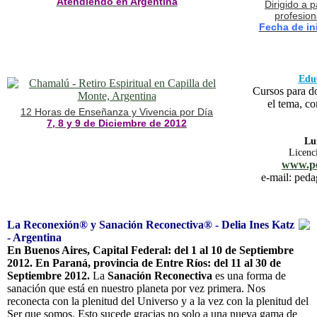
Atendiendo en Argentina
Dirigido a 
profesion
Fecha de in
Educ
Cursos para do
el tema, co
12 Horas de Enseñanza y Vivencia por Día
7, 8 y 9 de Diciembre de 2012
Lu
Licenc
www.pe
e-mail: ped
La Reconexión® y Sanación Reconectiva® - Delia Ines Katz
- Argentina
En Buenos Aires, Capital Federal: del 1 al 10 de Septiembre
2012. En Paraná, provincia de Entre Ríos: del 11 al 30 de
Septiembre 2012.
La
Sanación Reconectiva
es una forma de
sanación que está en nuestro planeta por vez primera. Nos
reconecta con la plenitud del Universo y a la vez con la plenitud del
Ser que somos. Esto sucede gracias no solo a una nueva gama de