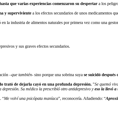
hasta que varias experiencias comenzaron su despertar
a los peligr
ma y superviviente
a los efectos secundarios de unos medicamentos que
ó en la industria de alimentos naturales por primera vez como una gest
epresivos y sus graves efectos secundarios.
ación –
que también
- sino porque una sobrina suya
se suicidó después 
o trató de dejarla cayó en una profunda depresión.
"
Se quemó viv
a depresión. Su médico la prescribió otro antidepresivo y
eso la llevó 
. “
Me volví una psicópata maníaca
”, reconocería. Añadiendo: “
Aproxi