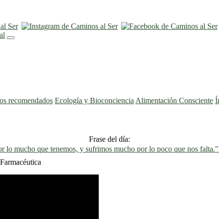
ros recomendados
Ecología y Bioconciencia
Alimentación Consciente
Í
Frase del día:
 lo mucho que tenemos, y sufrimos mucho por lo poco que nos falta.
 Farmacéutica