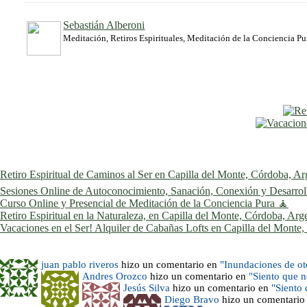
Sebastián Alberoni
Meditación, Retiros Espirituales, Meditación de la Conciencia P
Retiro Espiritual de Caminos al Ser en Capilla del Monte, Córdoba, Ar
Sesiones Online de Autoconocimiento, Sanación, Conexión y Desarrollo
Curso Online y Presencial de Meditación de la Conciencia Pura 🧘
Retiro Espiritual en la Naturaleza, en Capilla del Monte, Córdoba, Arg
Vacaciones en el Ser! Alquiler de Cabañas Lofts en Capilla del Monte
juan pablo riveros
hizo un comentario en
"Inundaciones de o
Andres Orozco
hizo un comentario en
"Siento que 
Jesús Silva
hizo un comentario en
"Siento
Diego Bravo
hizo un comentario