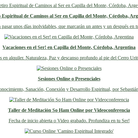
o Espiritual de Caminos al Ser en Capilla del Monte, Córdoba, Arg
 pasar unos días inolvidables
, que marcarán un antes y un después en t
Vacaciones en el Ser! en Capilla del Monte, Córdoba, Argentina
s en alquiler. Naturaleza, Paz y descanso profundo al pie del Cerro Uri
Sesiones Online o Presenciales
nocimiento, Sanación, Conexión y Desarrollo Espiritual, por Sebastiá
Taller de Meditación So Ham Online por Videoconferencia
Fecha de inicio abierta o Video grabado. Profundiza en tu Ser!