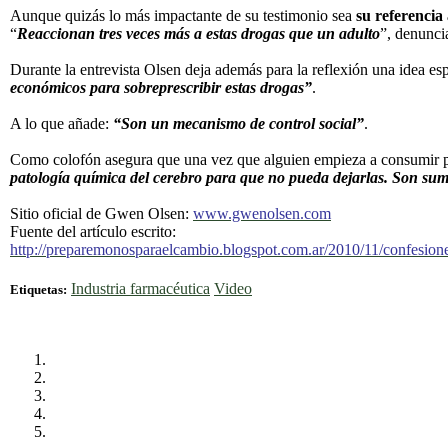
Aunque quizás lo más impactante de su testimonio sea
su referencia 
“
Reaccionan tres veces más a estas drogas que un adulto
”, denunci
Durante la entrevista Olsen deja además para la reflexión una idea es
económicos para sobreprescribir estas drogas”
.
A lo que añade:
“Son un mecanismo de control social”
.
Como colofón asegura que una vez que alguien empieza a consumir p
patología química del cerebro para que no pueda dejarlas. Son su
Sitio oficial de Gwen Olsen:
www.gwenolsen.com
Fuente del artículo escrito:
http://preparemonosparaelcambio.blogspot.com.ar/2010/11/confesion
Industria farmacéutica
Video
Etiquetas: