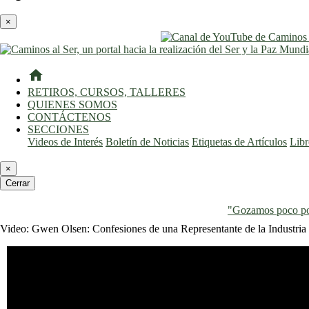
×
home
RETIROS, CURSOS, TALLERES
QUIENES SOMOS
CONTÁCTENOS
SECCIONES
Videos de Interés
Boletín de Noticias
Etiquetas de Artículos
Lib
×
Cerrar
"Gozamos poco por
Video: Gwen Olsen: Confesiones de una Representante de la Industria