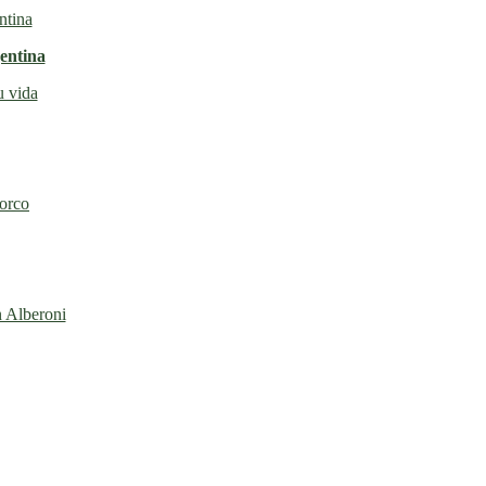
entina
u vida
torco
n Alberoni