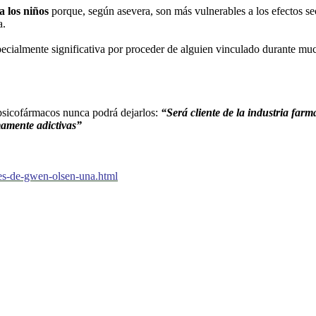
a los niños
porque, según asevera, son más vulnerables a los efectos se
a.
pecialmente significativa por proceder de alguien vinculado durante mu
sicofármacos nunca podrá dejarlos:
“Será cliente de la industria farm
mamente adictivas”
es-de-gwen-olsen-una.html