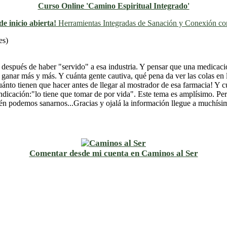
Curso Online 'Camino Espiritual Integrado'
e inicio abierta!
Herramientas Integradas de Sanación y Conexión con
Previo
Siguiente
es)
espués de haber "servido" a esa industria. Y pensar que una medicación
e ganar más y más. Y cuánta gente cautiva, qué pena da ver las colas e
to tienen que hacer antes de llegar al mostrador de esa farmacia! Y cu
indicación:"lo tiene que tomar de por vida". Este tema es amplísimo. P
 podemos sanarnos...Gracias y ojalá la información llegue a muchísi
Comentar desde mi cuenta en Caminos al Ser