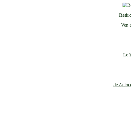
Retir
Ven a
Loft
de Autoco