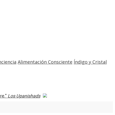
nciencia
Alimentación Consciente
Índigo y Cristal
re."
Los Upanishads