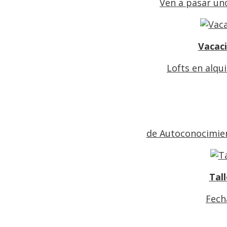
Ven a pasar uno
Vacaci
Lofts en alqu
de Autoconocimient
Tal
Fech