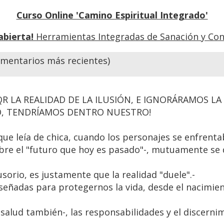
Curso Online 'Camino Espiritual Integrado'
abierta!
Herramientas Integradas de Sanación y Con
Previo
Siguiente
mentarios más recientes)
QR LA REALIDAD DE LA ILUSIÓN, E IGNORÁRAMOS L
DO, TENDRÍAMOS DENTRO NUESTRO!
que leía de chica, cuando los personajes se enfrentab
bre el "futuro que hoy es pasado"-, mutuamente se
usorio, es justamente que la realidad "duele".-
señadas para protegernos la vida, desde el nacimien
a salud también-, las responsabilidades y el discerni