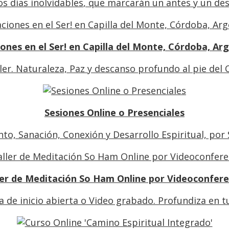
s días inolvidables
, que marcarán un antes y un des
ones en el Ser! en Capilla del Monte, Córdoba, Ar
iler. Naturaleza, Paz y descanso profundo al pie del 
Sesiones Online o Presenciales
o, Sanación, Conexión y Desarrollo Espiritual, por
ler de Meditación So Ham Online por Videoconfere
a de inicio abierta o Video grabado. Profundiza en tu