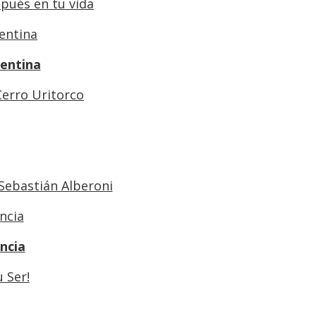
pués en tu vida
gentina
Cerro Uritorco
 Sebastián Alberoni
ncia
 Ser!