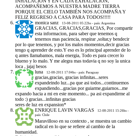
INHALACIÓN Y EN CADA EXHALACIÓN,
ACOMPAÑEMOS A NUESTRA MADRE TIERRA
PORQUE EL CIELO TAMBIÉN NOS ACOMPAÑA Y
FELIZ REGRESO A CASA PARA TODOS!!!!!
monica sanz
13-08-2011 05:22hs - país: Argentina
GRACIAS, GRACIAS,GRACIAS, Por compartir
esta informacion, para saber que tenemos q
tenernos mas paciencia, respirar ,soltar,y bendecir
por lo que tenemos, y por los malos momentos,decir gracias
tengo q aprender de esto.Y eso es lo principal aprender de lo
q antes llamabamos, mala energia, Todo es para crecer lo
blueno y lo malo. Y me alegra mas todavia q no soy la unica
loca , jajaj besos
luna
12-08-2011 17:04hs - país: Paraguay
gracias,gracias, gracias infinitas...seres
expandeindo luz...pa que asi todos...continuemos
expandiendo...gracias por guiarme,guiarnos...me
expando hacia a mi en este momento... pa asi expandirme al
todo :) gracias...infinitas gracias
seres de luz en expansion*
ENRIQUE LAVIN VARGAS
12-08-2011 15:26hs -
país: Chile
Maravilloso en su contexto , se muestra un cambio
radical en lo que se refiere al cambio de la
humanidad.