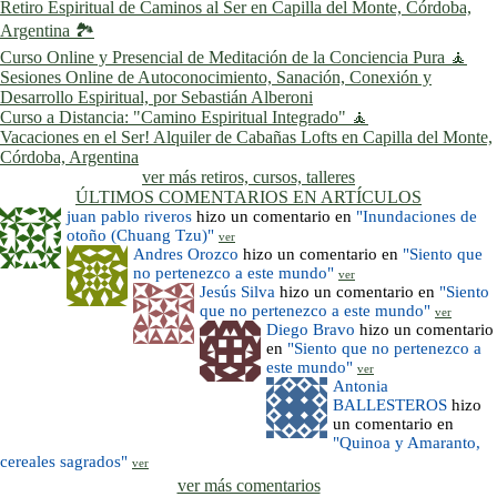
Retiro Espiritual de Caminos al Ser en Capilla del Monte, Córdoba,
Argentina 🏞️
Curso Online y Presencial de Meditación de la Conciencia Pura 🧘
Sesiones Online de Autoconocimiento, Sanación, Conexión y
Desarrollo Espiritual, por Sebastián Alberoni
Curso a Distancia: "Camino Espiritual Integrado" 🧘
Vacaciones en el Ser! Alquiler de Cabañas Lofts en Capilla del Monte,
Córdoba, Argentina
ver más retiros, cursos, talleres
ÚLTIMOS COMENTARIOS EN ARTÍCULOS
juan pablo riveros
hizo un comentario en
"Inundaciones de
otoño (Chuang Tzu)"
ver
Andres Orozco
hizo un comentario en
"Siento que
no pertenezco a este mundo"
ver
Jesús Silva
hizo un comentario en
"Siento
que no pertenezco a este mundo"
ver
Diego Bravo
hizo un comentario
en
"Siento que no pertenezco a
este mundo"
ver
Antonia
BALLESTEROS
hizo
un comentario en
"Quinoa y Amaranto,
cereales sagrados"
ver
ver más comentarios