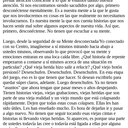
prestar atención consciente a lo que le estamos dando nuestra
atención. Si nos encontramos siendo sacudidos por algo, primero
desconéctense mentalmente. Es a nuestra mente a la que le gusta
que nos involucremos en cosas en las que realmente no necesitamos
involucrarnos. Es nuestra mente la que nos cuenta historias que nos
hacen sentir mal sobre algunos aspectos de nuestra vida. Así que,
primero, desconéctense. No tienen que escuchar a su mente.
Luego, desde la seguridad de su Mente desconectada/Yo conectado
con su Centro, imagínense a sí mismos mirando hacia abajo a
ustedes mismos, observando lo que provocó que su mente y
emociones entraran en una loca caída libre. ¿Qué historia de repente
empezaron a contarse a sí mismos acerca de una situación en
particular? ¿Qué vieja herida hizo salir a relucir? ¿Qué viejo botón
presionó? Desenchufen. Desenchufen. Desenchufen. En esta etapa
del juego, eso es lo que tienen que hacer. Si desean escribirlo para
quedar súper claros, adelante. Luego desenchufen. Ya no tienen
“asuntos” que ahora tengan que pasar meses o años despejando.
Tienen historias viejas, viejas grabaciones, viejas heridas que son
parte de una vieja realidad y un viejo mundo que está colapsando
rápidamente. Dejen que todas estas cosas colapsen. Ellas les han
sido útiles. Les han enseñado mucho. Es hora de dejarlas ir y pasar
a algo nuevo. No tienen que seguir tocando esas viejas cintas e
historias ni llevando viejas heridas. Si aparecen, es porque una parte
de ustedes todavía las cree o todavía está ligada a ellas por alguna