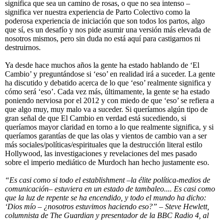
significa que sea un camino de rosas, o que no sea intenso –
significa ver nuestra experiencia de Parto Colectivo como la
poderosa experiencia de iniciación que son todos los partos, algo
que sí, es un desafío y nos pide asumir una versión más elevada de
nosotros mismos, pero sin duda no está aquí para castigarnos ni
destruirnos.
Ya desde hace muchos años la gente ha estado hablando de ‘El
Cambio’ y preguntándose si ‘eso’ en realidad irá a suceder. La gente
ha discutido y debatido acerca de lo que ‘eso’ realmente significa y
cómo será ‘eso’. Cada vez más, últimamente, la gente se ha estado
poniendo nerviosa por el 2012 y con miedo de que ‘eso’ se refiera a
que algo muy, muy malo va a suceder. Si queríamos algún tipo de
gran señal de que El Cambio en verdad está sucediendo, si
queríamos mayor claridad en torno a lo que realmente significa, y si
queríamos garantías de que las olas y vientos de cambio van a ser
más sociales/políticas/espirituales que la destrucción literal estilo
Hollywood, las investigaciones y revelaciones del mes pasado
sobre el imperio mediático de Murdoch han hecho justamente eso.
“Es casi como si todo el establishment –la élite política-medios de
comunicación– estuviera en un estado de tambaleo.... Es casi como
que la luz de repente se ha encendido, y todo el mundo ha dicho:
‘Dios mío – ¿nosotros estuvimos haciendo eso?” – Steve Hewlett,
columnista de The Guardian y presentador de la BBC Radio 4, al