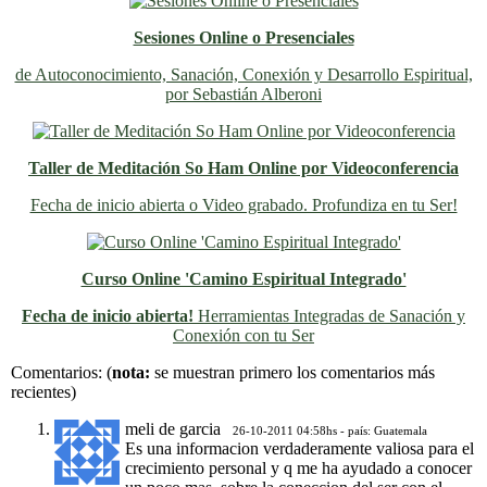
Sesiones Online o Presenciales
de Autoconocimiento, Sanación, Conexión y Desarrollo Espiritual,
por Sebastián Alberoni
Taller de Meditación So Ham Online por Videoconferencia
Fecha de inicio abierta o Video grabado. Profundiza en tu Ser!
Curso Online 'Camino Espiritual Integrado'
Fecha de inicio abierta!
Herramientas Integradas de Sanación y
Conexión con tu Ser
Previo
Siguiente
Comentarios:
(
nota:
se muestran primero los comentarios más
recientes)
meli de garcia
26-10-2011 04:58hs - país: Guatemala
Es una informacion verdaderamente valiosa para el
crecimiento personal y q me ha ayudado a conocer