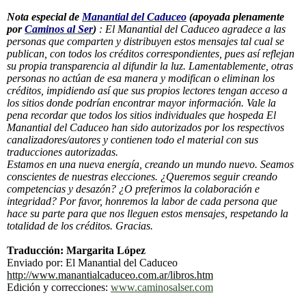
Nota especial de
Manantial del Caduceo
(apoyada plenamente
por
Caminos al Ser
)
: El Manantial del Caduceo agradece a las
personas que comparten y distribuyen estos mensajes tal cual se
publican, con todos los créditos correspondientes, pues así reflejan
su propia transparencia al difundir la luz. Lamentablemente, otras
personas no actúan de esa manera y modifican o eliminan los
créditos, impidiendo así que sus propios lectores tengan acceso a
los sitios donde podrían encontrar mayor información. Vale la
pena recordar que todos los sitios individuales que hospeda El
Manantial del Caduceo han sido autorizados por los respectivos
canalizadores/autores y contienen todo el material con sus
traducciones autorizadas.
Estamos en una nueva energía, creando un mundo nuevo. Seamos
conscientes de nuestras elecciones. ¿Queremos seguir creando
competencias y desazón? ¿O preferimos la colaboración e
integridad? Por favor, honremos la labor de cada persona que
hace su parte para que nos lleguen estos mensajes, respetando la
totalidad de los créditos. Gracias.
Traducción: Margarita López
Enviado por: El Manantial del Caduceo
http://www.manantialcaduceo.com.ar/libros.htm
Edición y correcciones:
www.caminosalser.com