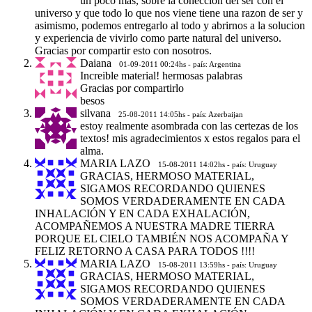
un poco mas, sobre la coneccion del ser con el
universo y que todo lo que nos viene tiene una razon de ser y
asimismo, podemos entregarlo al todo y abrirnos a la solucion
y experiencia de vivirlo como parte natural del universo.
Gracias por compartir esto con nosotros.
Daiana
01-09-2011 00:24hs - país: Argentina
Increible material! hermosas palabras
Gracias por compartirlo
besos
silvana
25-08-2011 14:05hs - país: Azerbaijan
estoy realmente asombrada con las certezas de los
textos! mis agradecimientos x estos regalos para el
alma.
MARIA LAZO
15-08-2011 14:02hs - país: Uruguay
GRACIAS, HERMOSO MATERIAL,
SIGAMOS RECORDANDO QUIENES
SOMOS VERDADERAMENTE EN CADA
INHALACIÓN Y EN CADA EXHALACIÓN,
ACOMPAÑEMOS A NUESTRA MADRE TIERRA
PORQUE EL CIELO TAMBIÉN NOS ACOMPAÑA Y
FELIZ RETORNO A CASA PARA TODOS !!!!
MARIA LAZO
15-08-2011 13:59hs - país: Uruguay
GRACIAS, HERMOSO MATERIAL,
SIGAMOS RECORDANDO QUIENES
SOMOS VERDADERAMENTE EN CADA