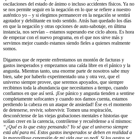
oscilaciones del estado de ánimo o incluso accidentes físicos. Ya no
se nos permite seguir en la negación en lo que se refiere a nuestro
auténtico yo – y si elegimos permanecer en la negación se sentirá
agotador y debilitante en todo sentido. Atrás han quedado los días
en que la negación y otras opciones de auto-sabotaje, en última
instancia, nos servían – estamos superando ese ciclo ahora. Es hora
de empezar con el nuevo programa, en el que nos sirve más y
servimos mejor cuando estamos siendo fieles a quienes realmente
somos.
Digamos que de repente enfrentamos un montón de facturas y
gastos inesperados y empezamos una caída libre en el pánico y la
angustia. Mientras tanto, una enorme parte de nosotros sabe muy
bien, sabe por haberlo experimentado una y otra vez, que el
universo siempre provee, que seremos apoyados, que siempre
recibimos toda la abundancia que necesitamos a tiempo, cuando
confiamos en que así será. ¡Ese pánico y angustia tienden a sentirse
completamente sofocantes y cuando nos damos cuenta, estamos
perdiendo la cabeza en un ataque de ansiedad! Ése es el momento
de detenerse, revivir, sobrevivir. Tomen una respiración,
desconéctense de las viejas grabaciones mentales e historias que
solían creer en la carencia, contrólense y recuérdense a sí mismos:
“¿Qué es lo que estoy pensando? Yo sé que el universo siempre
está ahí para mí. Estos gastos inesperados se deben en realidad a
la maravillosa expansión de mi vida que yo pedí. Si los gastos se