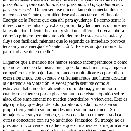
presentaron, ¡entonces también se presentará el apoyo financiero
para cubrirlos!”
Deben sentirse inmediatamente conectandos de
nuevo son su Centro, permitiéndose así conectar con el flujo de
Energía de la Fuente que está ahí para ayudarles. Es como sentir la
diferencia entre inhalar y exhalar profunda y fácilmente, o contener
la respiración. Inténtenlo ahora y sientan la diferencia. Vean ahora
cómo lo primero permite que todo dentro de ustedes se suavice y
fluya con facilidad, mientras que lo segundo de inmediato provoca
tensión y una energía de ‘contención’. ¡Éste es un gran momento
para ‘quitarse de en medio’!
Digamos que a menudo nos hemos sentido incomprendidos o como
que no estamos en la misma onda que algunos familiares, amigos o
compañeros de trabajo. Bueno, pueden multiplicar eso por mil en
estos momentos, con eventos y enfrentamientos que hacen destacar
la diferencia en vibración. A veces podría sentirse como si
estuvieran hablando literalmente en otro idioma, y no importa
cuánto se esfuercen por explicar su punto de vista u opinión sobre
algo, ellos simplemente no pueden entenderlos, y viceversa. Esto es
algo que hay que dejar de lado por ahora. Cada uno está en su
propio tren yendo a su propio destino a su propia manera. Su
trabajo es ser su yo auténtico, y si eso de alguna manera ayuda a
otros a conectarse con su yo auténtico, fantástico. Su trabajo no es
presionar ni convencer a nadie de que su manera es la mejor manera
o la única, y que si tan sólo los escucharan podrían tener una