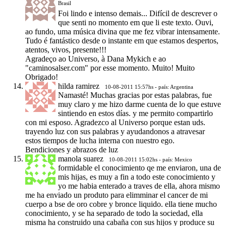
Brasil
Foi lindo e intenso demais... Difícil de descrever o
que senti no momento em que li este texto. Ouvi,
ao fundo, uma música divina que me fez vibrar intensamente.
Tudo é fantástico desde o instante em que estamos despertos,
atentos, vivos, presente!!!
Agradeço ao Universo, à Dana Mykich e ao
"caminosalser.com" por esse momento. Muito! Muito
Obrigado!
hilda ramirez
10-08-2011 15:57hs - país: Argentina
Namasté! Muchas gracias por estas palabras, fue
muy claro y me hizo darme cuenta de lo que estuve
sintiendo en estos días. y me permito compartirlo
con mi esposo. Agradezco al Universo porque estan uds.
trayendo luz con sus palabras y ayudandonos a atravesar
estos tiempos de lucha interna con nuestro ego.
Bendiciones y abrazos de luz
manola suarez
10-08-2011 15:02hs - país: Mexico
formidable el conocimiento qe me enviaron, una de
mis hijas, es muy a fin a todo este conocimiento y
yo me habia enterado a traves de ella, ahora mismo
me ha enviado un produto para elimminar el cancer de mi
cuerpo a bse de oro cobre y bronce liquido. ella tiene mucho
conocimiento, y se ha separado de todo la sociedad, ella
misma ha construido una cabaña con sus hijos y produce su