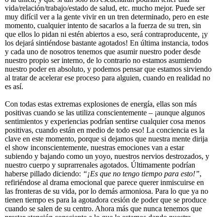
vida/relación/trabajo/estado de salud, etc. mucho mejor. Puede ser
muy difícil ver a la gente vivir en un tren determinado, pero en este
momento, cualquier intento de sacarlos a la fuerza de su tren, sin
que ellos lo pidan ni estén abiertos a eso, será contraproducente, ¡y
los dejará sintiéndose bastante agotados! En última instancia, todos
y cada uno de nosotros tenemos que asumir nuestro poder desde
nuestro propio ser interno, de lo contrario no estamos asumiendo
nuestro poder en absoluto, y podemos pensar que estamos sirviendo
al tratar de acelerar ese proceso para alguien, cuando en realidad no
es así.
Con todas estas extremas explosiones de energía, ellas son más
positivas cuando se las utiliza conscientemente – ¡aunque algunos
sentimientos y experiencias podrían sentirse cualquier cosa menos
positivas, cuando están en medio de todo eso! La conciencia es la
clave en este momento, porque si dejamos que nuestra mente dirija
el show inconscientemente, nuestras emociones van a estar
subiendo y bajando como un yoyo, nuestros nervios destrozados, y
nuestro cuerpo y suprarrenales agotados. Últimamente podrían
haberse pillado diciendo:
“¡Es que no tengo tiempo para esto!”
,
refiriéndose al drama emocional que parece querer inmiscuirse en
las fronteras de su vida, por lo demás armoniosa. Para lo que ya no
tienen tiempo es para la agotadora cesión de poder que se produce
cuando se salen de su centro. Ahora más que nunca tenemos que