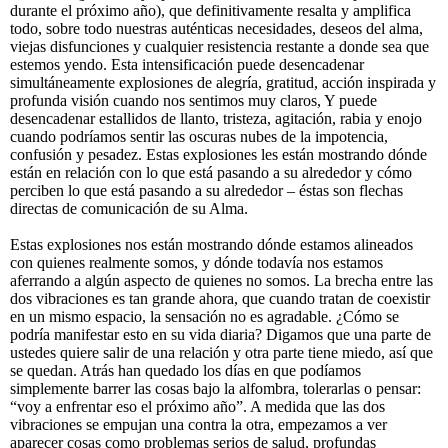
durante el próximo año), que definitivamente resalta y amplifica
todo, sobre todo nuestras auténticas necesidades, deseos del alma,
viejas disfunciones y cualquier resistencia restante a donde sea que
estemos yendo. Esta intensificación puede desencadenar
simultáneamente explosiones de alegría, gratitud, acción inspirada y
profunda visión cuando nos sentimos muy claros, Y puede
desencadenar estallidos de llanto, tristeza, agitación, rabia y enojo
cuando podríamos sentir las oscuras nubes de la impotencia,
confusión y pesadez. Estas explosiones les están mostrando dónde
están en relación con lo que está pasando a su alrededor y cómo
perciben lo que está pasando a su alrededor – éstas son flechas
directas de comunicación de su Alma.
Estas explosiones nos están mostrando dónde estamos alineados
con quienes realmente somos, y dónde todavía nos estamos
aferrando a algún aspecto de quienes no somos. La brecha entre las
dos vibraciones es tan grande ahora, que cuando tratan de coexistir
en un mismo espacio, la sensación no es agradable. ¿Cómo se
podría manifestar esto en su vida diaria? Digamos que una parte de
ustedes quiere salir de una relación y otra parte tiene miedo, así que
se quedan. Atrás han quedado los días en que podíamos
simplemente barrer las cosas bajo la alfombra, tolerarlas o pensar:
“voy a enfrentar eso el próximo año”. A medida que las dos
vibraciones se empujan una contra la otra, empezamos a ver
aparecer cosas como problemas serios de salud, profundas