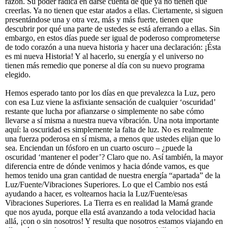
razón. Su poder radica en darse cuenta de que ya no tienen que
creerlas. Ya no tienen que estar atados a ellas. Ciertamente, si siguen
presentándose una y otra vez, más y más fuerte, tienen que
descubrir por qué una parte de ustedes se está aferrando a ellas. Sin
embargo, en estos días puede ser igual de poderoso comprometerse
de todo corazón a una nueva historia y hacer una declaración: ¡Ésta
es mi nueva Historia! Y al hacerlo, su energía y el universo no
tienen más remedio que ponerse al día con su nuevo programa
elegido.
Hemos esperado tanto por los días en que prevalezca la Luz, pero
con esa Luz viene la asfixiante sensación de cualquier ‘oscuridad’
restante que lucha por afianzarse o simplemente no sabe cómo
llevarse a sí misma a nuestra nueva vibración. Una nota importante
aquí: la oscuridad es simplemente la falta de luz. No es realmente
una fuerza poderosa en sí misma, a menos que ustedes elijan que lo
sea. Enciendan un fósforo en un cuarto oscuro – ¿puede la
oscuridad ‘mantener el poder’? Claro que no. Así también, la mayor
diferencia entre de dónde venimos y hacia dónde vamos, es que
hemos tenido una gran cantidad de nuestra energía “apartada” de la
Luz/Fuente/Vibraciones Superiores. Lo que el Cambio nos está
ayudando a hacer, es voltearnos hacia la Luz/Fuente/esas
Vibraciones Superiores. La Tierra es en realidad la Mamá grande
que nos ayuda, porque ella está avanzando a toda velocidad hacia
allá, ¡con o sin nosotros! Y resulta que nosotros estamos viajando en