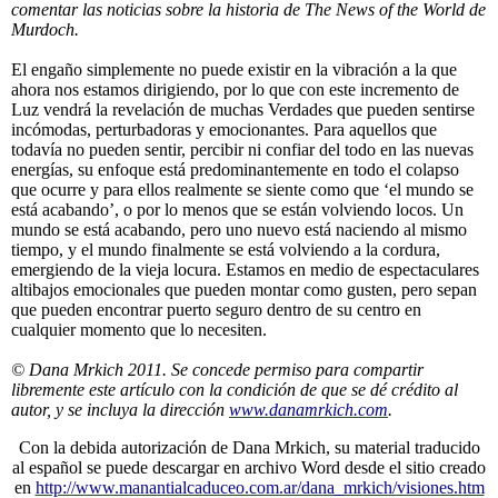
comentar las noticias sobre la historia de The News of the World de
Murdoch.
El engaño simplemente no puede existir en la vibración a la que
ahora nos estamos dirigiendo, por lo que con este incremento de
Luz vendrá la revelación de muchas Verdades que pueden sentirse
incómodas, perturbadoras y emocionantes. Para aquellos que
todavía no pueden sentir, percibir ni confiar del todo en las nuevas
energías, su enfoque está predominantemente en todo el colapso
que ocurre y para ellos realmente se siente como que ‘el mundo se
está acabando’, o por lo menos que se están volviendo locos. Un
mundo se está acabando, pero uno nuevo está naciendo al mismo
tiempo, y el mundo finalmente se está volviendo a la cordura,
emergiendo de la vieja locura. Estamos en medio de espectaculares
altibajos emocionales que pueden montar como gusten, pero sepan
que pueden encontrar puerto seguro dentro de su centro en
cualquier momento que lo necesiten.
© Dana Mrkich 2011. Se concede permiso para compartir
libremente este artículo con la condición de que se dé crédito al
autor, y se incluya la dirección
www.danamrkich.com
.
Con la debida autorización de Dana Mrkich, su material traducido
al español se puede descargar en archivo Word desde el sitio creado
en
http://www.manantialcaduceo.com.ar/dana_mrkich/visiones.htm