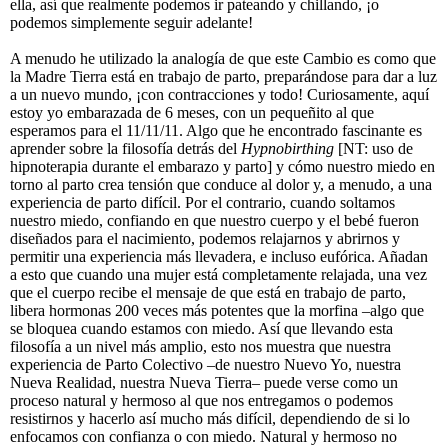
ella, así que realmente podemos ir pateando y chillando, ¡o
podemos simplemente seguir adelante!
A menudo he utilizado la analogía de que este Cambio es como que
la Madre Tierra está en trabajo de parto, preparándose para dar a luz
a un nuevo mundo, ¡con contracciones y todo! Curiosamente, aquí
estoy yo embarazada de 6 meses, con un pequeñito al que
esperamos para el 11/11/11. Algo que he encontrado fascinante es
aprender sobre la filosofía detrás del
Hypnobirthing
[NT: uso de
hipnoterapia durante el embarazo y parto] y cómo nuestro miedo en
torno al parto crea tensión que conduce al dolor y, a menudo, a una
experiencia de parto difícil. Por el contrario, cuando soltamos
nuestro miedo, confiando en que nuestro cuerpo y el bebé fueron
diseñados para el nacimiento, podemos relajarnos y abrirnos y
permitir una experiencia más llevadera, e incluso eufórica. Añadan
a esto que cuando una mujer está completamente relajada, una vez
que el cuerpo recibe el mensaje de que está en trabajo de parto,
libera hormonas 200 veces más potentes que la morfina –algo que
se bloquea cuando estamos con miedo. Así que llevando esta
filosofía a un nivel más amplio, esto nos muestra que nuestra
experiencia de Parto Colectivo –de nuestro Nuevo Yo, nuestra
Nueva Realidad, nuestra Nueva Tierra– puede verse como un
proceso natural y hermoso al que nos entregamos o podemos
resistirnos y hacerlo así mucho más difícil, dependiendo de si lo
enfocamos con confianza o con miedo. Natural y hermoso no