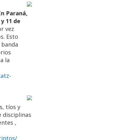
 En Paraná,
 y 11 de
r vez
s. Esto
e banda
rios
a la
atz-
, tíos y
 disciplinas
ntes ,
rintos/