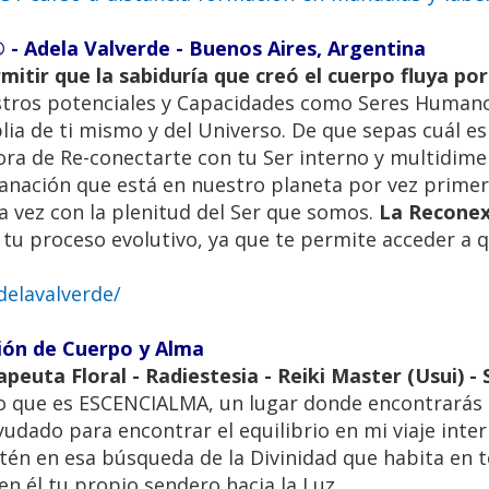
- Adela Valverde - Buenos Aires, Argentina
itir que la sabiduría que creó el cuerpo fluya por
estros potenciales y Capacidades como Seres Human
ia de ti mismo y del Universo. De que sepas cuál es
hora de Re-conectarte con tu Ser interno y multidim
anación que está en nuestro planeta por vez primer
la vez con la plenitud del Ser que somos.
La Recone
tu proceso evolutivo, ya que te permite acceder a 
elavalverde/
ión de Cuerpo y Alma
apeuta Floral - Radiestesia - Reiki Master (Usui) -
io que es ESCENCIALMA, un lugar donde encontrarás
dado para encontrar el equilibrio en mi viaje interi
stén en esa búsqueda de la Divinidad que habita en 
en él tu propio sendero hacia la Luz ...