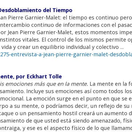
- Desdoblamiento del Tiempo
ean Pierre Garnier-Malet: el tiempo es continuo per
intercambio continuo de informaciones con el pasad
por Jean Pierre Garnier-Malet, estos momentos impe
nstintos vitales. El control de los mismos permite o
ida y crear un equilibrio individual y colectivo ...
275-entrevista-a-jean-pierre-garnier-malet-desdobl
mente, por Eckhart Tolle
mis emociones más que en la mente.
La mente en la 
nsamiento. Incluye sus emociones así como todos lo
emocional. La emoción surge en el punto en que se 
erpo a su mente, o podríamos decir, un reflejo de su
taque o un pensamiento hostil creará un aumento d
ensamiento de que usted está siendo amenazado, físi
traiga, y ese es el aspecto físico de lo que llamamo