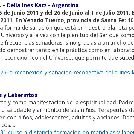
- Delia Ines Katz - Argentina
5 de Junio 2011 y del 26 de Junio al 1 de Julio 2011.
o 2011. En Venado Tuerto, provincia de Santa Fe: 10
a forma de sanación que está en nuestro planeta po
Universo y a la vez con la plenitud del Ser que somo
e frecuencias sanadoras, sino gracias a un ancho d
do demostrar tanto en la práctica como en laborato
 reconexión con el Universo, que permite que suced
9-la-reconexion-y-sanacion-reconectiva-delia-ines-k
s y Laberintos
te y como manifestación de la espiritualidad. Padres
o saludable y armónico de sus niños. Terapeutas de
n con niños, adolescentes, adultos y ancianos. Doce
os. ...
31-curso-a-distancia-formacion-en-mandalas-y-labe