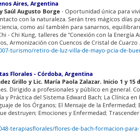
uenos Aires, Argentina
n y Saúl Augusto Borge
- Oportunidad única para vivi
tacto con la naturaleza. Serán tres mágicos días pa
nciencia, como así también para sanarnos, equilibrar
Chi - Chi Kung, talleres de “Conexión con la Energía A
, Armonización con Cuencos de Cristal de Cuarzo .
7-turismo/retiro-de-luz-villa-de-mayo-pcia-de-bue
tas Florales - Córdoba, Argentina
z Grillo y Lic. María Paola Zalazar. Inicio 1 y 15 d
mes. Dirigido a profesionales y público en general. C
oría y Práctica del Sistema Edward Bach; La Clínica en
nguaje de los Órganos; El Mensaje de la Enfermedad; 
 que destruyen; Emociones y Enfermedad; Trascender
48-terapiasflorales/flores-de-bach-formacion-para