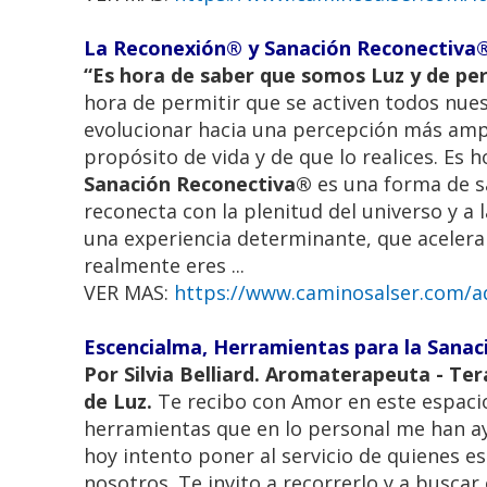
La Reconexión® y Sanación Reconectiva® 
“Es hora de saber que somos Luz y de perm
hora de permitir que se activen todos nu
evolucionar hacia una percepción más ampl
propósito de vida y de que lo realices. Es 
Sanación Reconectiva®
es una forma de s
reconecta con la plenitud del universo y a 
una experiencia determinante, que acelera 
realmente eres ...
VER MAS:
https://www.caminosalser.com/ad
Escencialma, Herramientas para la Sanac
Por Silvia Belliard. Aromaterapeuta - Ter
de Luz.
Te recibo con Amor en este espac
herramientas que en lo personal me han ayu
hoy intento poner al servicio de quienes e
nosotros. Te invito a recorrerlo y a buscar 