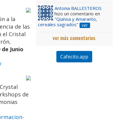
Antonia BALLESTEROS
hizo un comentario en
n a la
"Quinoa y Amaranto,
cereales sagrados"
ver
encia de las
el Cristal
ver más comentarios
trón,
0 de Junio
Cafecito.app
/
Crystal
orkshops de
emonias
ormacion-