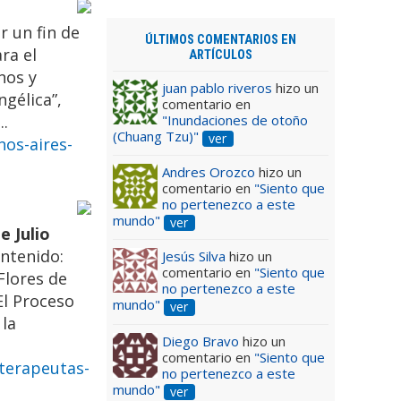
r un fin de
ÚLTIMOS COMENTARIOS EN
ra el
ARTÍCULOS
nos y
juan pablo riveros
hizo un
ngélica”,
comentario en
"Inundaciones de otoño
..
(Chuang Tzu)"
ver
nos-aires-
Andres Orozco
hizo un
comentario en
"Siento que
no pertenezco a este
mundo"
ver
e Julio
ontenido:
Jesús Silva
hizo un
comentario en
"Siento que
 Flores de
no pertenezco a este
El Proceso
mundo"
ver
 la
Diego Bravo
hizo un
comentario en
"Siento que
-terapeutas-
no pertenezco a este
mundo"
ver