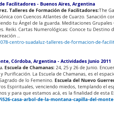
de Facilitadores - Buenos Aires, Argentina
ez. Talleres de Formación de Facilitadores:
The Ga
Sónica con Cuencos Atlantes de Cuarzo. Sanación con
ciendo tu Ángel de la guarda. Meditaciones Grupales
es. Reiki. Cartas Numerológicas: Conoce tu Destino d
ación ...
78-centro-suadaluz-talleres-de-formacion-de-facili
onte, Córdoba, Argentina - Actividades Junio 2011
 Mu. Escuela de Chamanas:
24, 25 y 26 de Junio. Encue
 y Purificación. La Escuela de Chamanas, es el espac
 Sagrado de lo Femenino.
Escuela del Nuevo Guerre
s Espirituales, venciendo miedos, templando el esp
s y para que estamos acá, es la finalidad de esta E
i526-casa-arbol-de-la-montana-capilla-del-monte