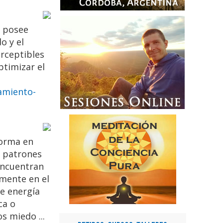
o posee
o y el
rceptibles
ptimizar el
amiento-
forma en
s patrones
encuentran
 mente en el
e energía
ca o
s miedo ...