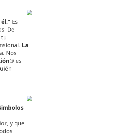
 él.”
Es
os. De
 tu
ensional.
La
a. Nos
xión®
es
quién
 Simbolos
or, y que
todos