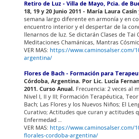
Retiro de Luz - Villa de Mayo, Pcia. de B
18, 19 y 20 Junio 2011 - María Laura Casí
semana largo diferente en armonía y en con
encuentro interior y el despertar de la co
llenarnos de luz. Se dictarán Clases de Tai 
Meditaciones Chamánicas, Mantras Cósmicos
VER MAS:
https://www.caminosalser.com/100
argentina/
Flores de Bach - Formación para Terapeu
Córdoba, Argentina. Por Lic. Lucía Fernande
2011. Curso Anual.
Frecuencia: 2 veces al 
Nivel I, II y III; Formación Terapéutica, Te
Bach; Las Flores y los Nuevos Niños; El Le
Curativo; Actitudes que curan y actitudes
Enfermedad ...
VER MAS:
https://www.caminosalser.com/10
florales-cordoba-argentina/