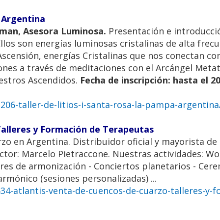
, Argentina
asman, Asesora Luminosa.
Presentación e introducció
llos son energías luminosas cristalinas de alta frecu
scensión, energías Cristalinas que nos conectan con 
ciones a través de meditaciones con el Arcángel Meta
aestros Ascendidos.
Fecha de inscripción: hasta el 2
06-taller-de-litios-i-santa-rosa-la-pampa-argentina
Talleres y Formación de Terapeutas
 en Argentina. Distribuidor oficial y mayorista de 
ctor: Marcelo Pietraccone. Nuestras actividades: W
eres de armonización - Conciertos planetarios - Cer
armónico (sesiones personalizadas) ...
4-atlantis-venta-de-cuencos-de-cuarzo-talleres-y-f