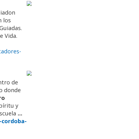
iadon
 los
 Guiadas.
e Vida.
tadores-
ntro de
io donde
ro
íritu y
scuela
...
-cordoba-