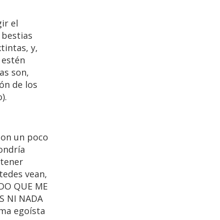
ir el
 bestias
tintas, y,
 estén
as son,
ón de los
).
 con un poco
ondría
 tener
tedes vean,
PIDO QUE ME
S NI NADA
ma egoísta