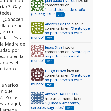
también por
juan pablo riveros
hizo un
comentario en
arían? Gay –
"Inundaciones de otoño
stedes
(Chuang Tzu)"
ver
…. ¿Conocen
Andres Orozco
hizo un
ella que no
comentario en
"Siento que
, en un
no pertenezco a este
mundo"
vida…. ésta
ver
 la Madre de
Jesús Silva
hizo un
ciudad por
comentario en
"Siento que
z, no en la
no pertenezco a este
mundo"
ver
stedes el
an tanto …
Diego Bravo
hizo un
comentario en
"Siento que
no pertenezco a este
mundo"
 a varios
ver
en que
Antonia BALLESTEROS
’. Yo los
hizo un comentario en
"Quinoa y Amaranto,
star aquí,
cereales sagrados"
ver
 llamada,