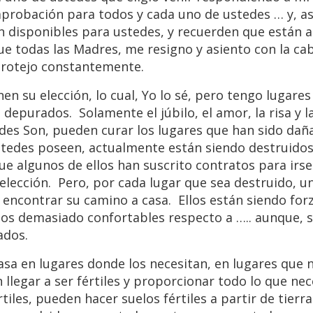
aprobación para todos y cada uno de ustedes … y, as
 disponibles para ustedes, y recuerden que están a
que todas las Madres, me resigno y asiento con la ca
protejo constantemente.
nen su elección, lo cual, Yo lo sé, pero tengo lugare
 depurados. Solamente el júbilo, el amor, la risa y l
tedes Son, pueden curar los lugares que han sido dañ
tedes poseen, actualmente están siendo destruidos
ue algunos de ellos han suscrito contratos para irse
elección. Pero, por cada lugar que sea destruido, u
encontrar su camino a casa. Ellos están siendo forz
ios demasiado confortables respecto a ….. aunque, 
ados.
casa en lugares donde los necesitan, en lugares que 
llegar a ser fértiles y proporcionar todo lo que nec
iles, pueden hacer suelos fértiles a partir de tierra