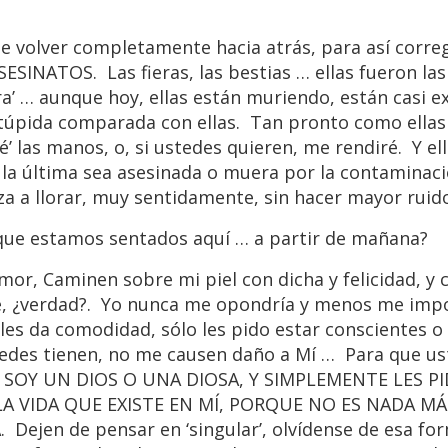
 volver completamente hacia atrás, para así correg
ATOS. Las fieras, las bestias … ellas fueron las
a’ … aunque hoy, ellas están muriendo, están casi ex
úpida comparada con ellas. Tan pronto como ellas
 las manos, o, si ustedes quieren, me rendiré. Y ell
la última sea asesinada o muera por la contaminaci
 a llorar, muy sentidamente, sin hacer mayor ruido
ue estamos sentados aquí … a partir de mañana?
or, Caminen sobre mi piel con dicha y felicidad, y
die, ¿verdad?. Yo nunca me opondría y menos me imp
les da comodidad, sólo les pido estar conscientes o
edes tienen, no me causen daño a Mí … Para que us
NO SOY UN DIOS O UNA DIOSA, Y SIMPLEMENTE LES 
LA VIDA QUE EXISTE EN MÍ, PORQUE NO ES NADA MÁ
jen de pensar en ‘singular’, olvídense de esa for