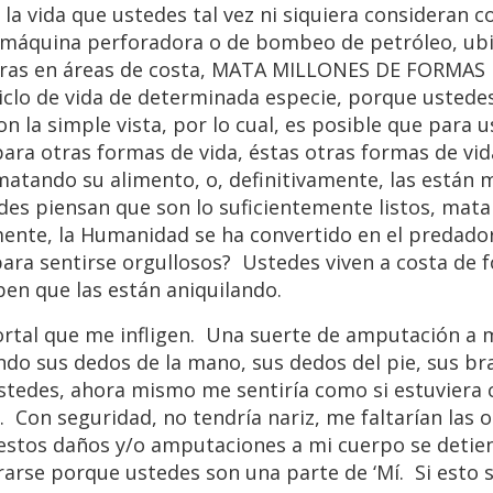
la vida que ustedes tal vez ni siquiera consideran c
na máquina perforadora o de bombeo de petróleo, ub
leras en áreas de costa, MATA MILLONES DE FORMAS
iclo de vida de determinada especie, porque usted
on la simple vista, por lo cual, es posible que para u
ara otras formas de vida, éstas otras formas de vi
matando su alimento, o, definitivamente, las están
des piensan que son lo suficientemente listos, mat
ente, la Humanidad se ha convertido en el predado
 para sentirse orgullosos? Ustedes viven a costa de 
aben que las están aniquilando.
mortal que me infligen. Una suerte de amputación a 
do sus dedos de la mano, sus dedos del pie, sus br
ustedes, ahora mismo me sentiría como si estuviera
Con seguridad, no tendría nariz, me faltarían las o
 estos daños y/o amputaciones a mi cuerpo se deti
rse porque ustedes son una parte de ‘Mí. Si esto 