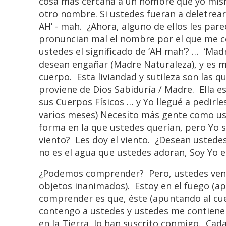
cosa más cercana a un nombre que yo mis
otro nombre. Si ustedes fueran a deletrea
AH’ - mah. ¿Ahora, alguno de ellos les pa
pronuncian mal el nombre por el que me co
ustedes el significado de ‘AH mah’? … ‘Ma
desean engañar (Madre Naturaleza), y es mu
cuerpo. Esta liviandad y sutileza son las 
proviene de Dios Sabiduría / Madre. Ella 
sus Cuerpos Físicos … y Yo llegué a pedirle
varios meses) Necesito más gente como ust
forma en la que ustedes querían, pero Yo 
viento? Les doy el viento. ¿Desean ustede
no es el agua que ustedes adoran, Soy Yo e
¿Podemos comprender? Pero, ustedes ven, Y
objetos inanimados). Estoy en el fuego (ap
comprender es que, éste (apuntando al cuer
contengo a ustedes y ustedes me contienen 
en la Tierra, lo han suscrito conmigo. Cad