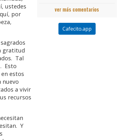
í, ustedes
ver más comentarios
quí, por
beza,
Cafecito.app
s sagrados
a gratitud
ados. Tal
. Esto
 en estos
n nuevo
ados a vivir
sus recursos
necesitan
esitan. Y
s