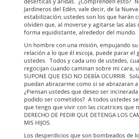
desérticas y áridas. ¿Comprenden esto? N
Jardineros del Edén, vale decir, de la Nuev
estabilización; ustedes son los que harán 
olviden que, al moverse y agitarse las ala
forma equidistante, alrededor del mundo.
Un hombre con una misión, empujando su d
relación a lo que él escoja, puede parar el
ustedes. Todos y cada uno de ustedes, cuan
regocijan cuando caminan sobre mi cara,
SUPONE QUE ESO NO DEBÍA OCURRIR. Solam
puedan abrazarme como si se abrazaran a
¿Piensan ustedes que deseo ser incinerada 
podido ser cometidos? A todos ustedes se 
que tengo que vivir con las cicatrices que 
DERECHO DE PEDIR QUE DETENGA LOS CAM
MIS HIJOS.
Los desperdicios que son bombeados de los