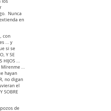
 los
r
igo. Nunca
 extienda en
, con
es … y
e si se
O, Y SE
S HIJOS …
. Mírenme …
ue hayan
R, no digan
uvieran el
 Y SOBRE
 pozos de