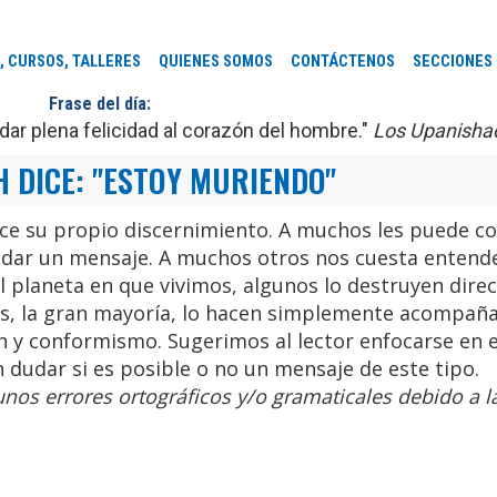
, CURSOS, TALLERES
QUIENES SOMOS
CONTÁCTENOS
SECCIONES
Frase del día:
ar plena felicidad al corazón del hombre."
Los Upanisha
H DICE: "ESTOY MURIENDO"
tilice su propio discernimiento. A muchos les puede c
 dar un mensaje. A muchos otros nos cuesta entend
el planeta en que vivimos, algunos lo destruyen dir
ros, la gran mayoría, lo hacen simplemente acompañ
n y conformismo. Sugerimos al lector enfocarse en 
 dudar si es posible o no un mensaje de este tipo.
nos errores ortográficos y/o gramaticales debido a l