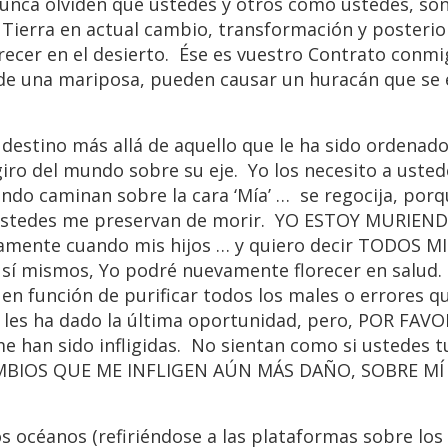
unca olviden que ustedes y otros como ustedes, son
a Tierra en actual cambio, transformación y posterio
crecer en el desierto. Ése es vuestro Contrato conm
s de una mariposa, pueden causar un huracán que se
estino más allá de aquello que le ha sido ordenado
 giro del mundo sobre su eje. Yo los necesito a usted
do caminan sobre la cara ‘Mía’ … se regocija, porqu
 ustedes me preservan de morir. YO ESTOY MURIEND
ente cuando mis hijos … y quiero decir TODOS MI
 sí mismos, Yo podré nuevamente florecer en salud
en función de purificar todos los males o errores q
les ha dado la última oportunidad, pero, POR FAVO
me han sido infligidas. No sientan como si ustedes t
BIOS QUE ME INFLIGEN AÚN MÁS DAÑO, SOBRE MÍ
 océanos (refiriéndose a las plataformas sobre los