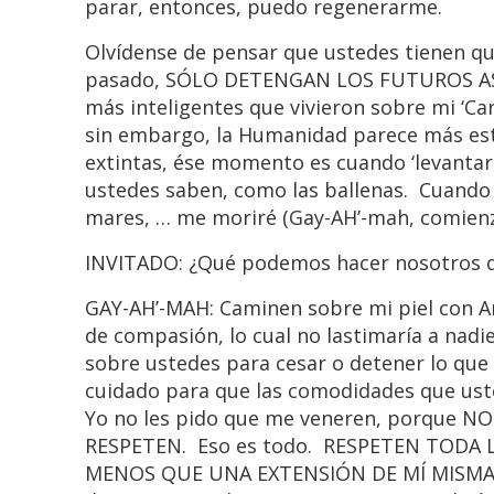
parar, entonces, puedo regenerarme.
Olvídense de pensar que ustedes tienen que
pasado, SÓLO DETENGAN LOS FUTUROS ASESIN
más inteligentes que vivieron sobre mi ‘Car
sin embargo, la Humanidad parece más est
extintas, ése momento es cuando ‘levantaré’
ustedes saben, como las ballenas. Cuando 
mares, … me moriré (Gay-AH’-mah, comienza
INVITADO: ¿Qué podemos hacer nosotros q
GAY-AH’-MAH: Caminen sobre mi piel con Am
de compasión, lo cual no lastimaría a na
sobre ustedes para cesar o detener lo que 
cuidado para que las comodidades que ust
Yo no les pido que me veneren, porque 
RESPETEN. Eso es todo. RESPETEN TODA 
MENOS QUE UNA EXTENSIÓN DE MÍ MISMA. De