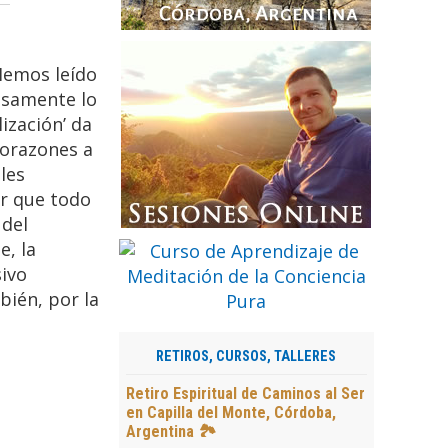
Hemos leído
losamente lo
ización’ da
corazones a
les
ir que todo
 del
e, la
sivo
bién, por la
RETIROS, CURSOS, TALLERES
Retiro Espiritual de Caminos al Ser
en Capilla del Monte, Córdoba,
Argentina 🏞️