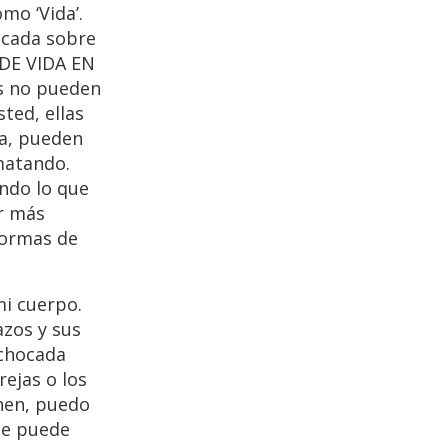
omo ‘Vida’.
icada sobre
 DE VIDA EN
es no pueden
sted, ellas
da, pueden
 matando.
ando lo que
r más
formas de
mi cuerpo.
azos y sus
 chocada
rejas o los
enen, puedo
se puede