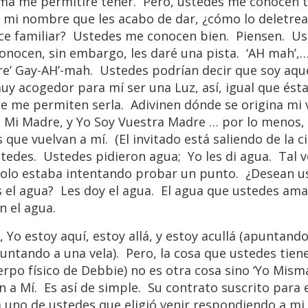
ma me permitiré tener. Pero, ustedes me conocen 
r mi nombre que les acabo de dar, ¿cómo lo deletre
rece familiar? Ustedes me conocen bien. Piensen. U
nocen, sin embargo, les daré una pista. ‘AH mah’,
dre’ Gay-AH’-mah. Ustedes podrían decir que soy aqu
y acogedor para mí ser una Luz, así, igual que ésta
que me permiten serla. Adivinen dónde se origina mi 
es Mi Madre, y Yo Soy Vuestra Madre … por lo menos,
s que vuelvan a mí. (El invitado está saliendo de la 
edes. Ustedes pidieron agua; Yo les di agua. Tal ve
solo estaba intentando probar un punto. ¿Desean u
s el agua? Les doy el agua. El agua que ustedes am
n el agua.
o estoy aquí, estoy allá, y estoy acullá (apuntando
untando a una vela). Pero, la cosa que ustedes tien
po físico de Debbie) no es otra cosa sino ‘Yo Misma
a Mí. Es así de simple. Su contrato suscrito para e
a uno de ustedes que eligió venir respondiendo a mi