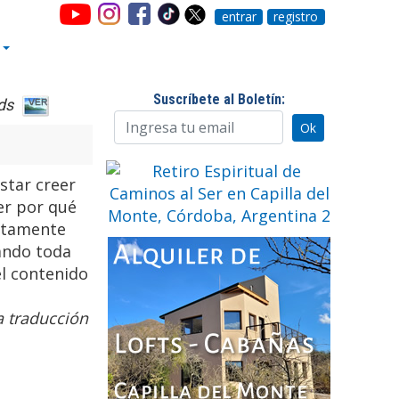
entrar
registro
Suscríbete al Boletín:
ds
ostar creer
er por qué
ectamente
ando toda
el contenido
a traducción