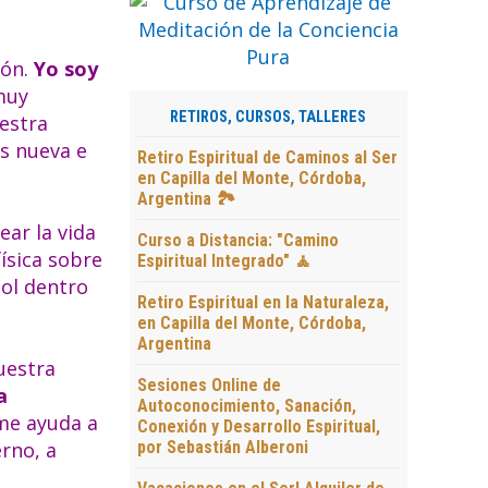
ión.
Yo soy
 muy
RETIROS, CURSOS, TALLERES
uestra
s nueva e
Retiro Espiritual de Caminos al Ser
en Capilla del Monte, Córdoba,
Argentina 🏞️
ear la vida
Curso a Distancia: "Camino
física sobre
Espiritual Integrado" 🧘
sol dentro
Retiro Espiritual en la Naturaleza,
en Capilla del Monte, Córdoba,
Argentina
vuestra
Sesiones Online de
a
Autoconocimiento, Sanación,
 me ayuda a
Conexión y Desarrollo Espiritual,
erno, a
por Sebastián Alberoni