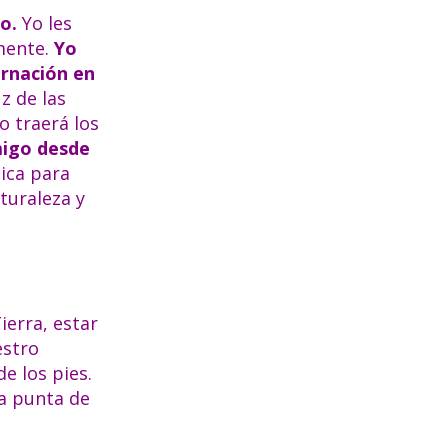
o.
Yo les
mente.
Yo
arnación en
z de las
o traerá los
migo desde
ica para
turaleza y
ierra, estar
estro
e los pies.
ra punta de