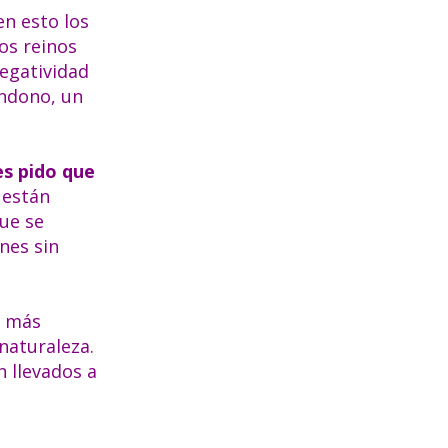
en esto los
os reinos
negatividad
andono, un
es pido que
 están
que se
nes sin
y más
naturaleza.
n llevados a
n