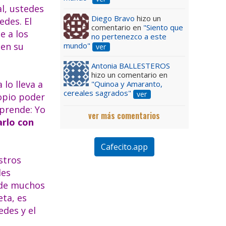
l, ustedes
Diego Bravo
hizo un
edes. El
comentario en
"Siento que
e a los
no pertenezco a este
mundo"
 en su
ver
Antonia BALLESTEROS
hizo un comentario en
 lo lleva a
"Quinoa y Amaranto,
cereales sagrados"
ver
ropio poder
mprende: Yo
ver más comentarios
arlo con
Cafecito.app
stros
des
n de muchos
eta, es
edes y el