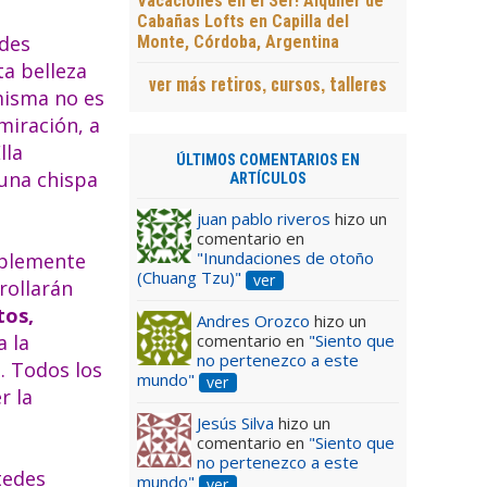
Vacaciones en el Ser! Alquiler de
Cabañas Lofts en Capilla del
edes
Monte, Córdoba, Argentina
ta belleza
ver más retiros, cursos, talleres
 misma no es
miración, a
lla
ÚLTIMOS COMENTARIOS EN
 una chispa
ARTÍCULOS
juan pablo riveros
hizo un
comentario en
"Inundaciones de otoño
mplemente
(Chuang Tzu)"
ver
rollarán
tos,
Andres Orozco
hizo un
a la
comentario en
"Siento que
no pertenezco a este
s. Todos los
mundo"
ver
r la
Jesús Silva
hizo un
comentario en
"Siento que
no pertenezco a este
tedes
mundo"
ver