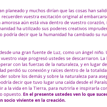
n planeado y muchos dirían que las cosas han salid
recuerden vuestra excitación original al embarcars
 amorosa aún está viva dentro de vuestro corazón, i
manidad ha utilizado sus poderes creativos imprud
Uno podría decir que la humanidad ha cambiado su r
 desde una gran fuente de Luz, como un ángel niño.
 vuestro viaje progresó ustedes se descarriaron. L
operar con las fuerzas de la naturaleza, y en lugar d
ad perdió su conexión y raíces dentro de la totalid
der sobre los demás y sobre la naturaleza para ase
podría decir que tuvo lugar una caída desde el Paraí
 a la vida en la Tierra, para nutrirla e inspirarla co
lo opuesto.
En el presente ustedes ven lo que suc
 socio viviente en la creación.