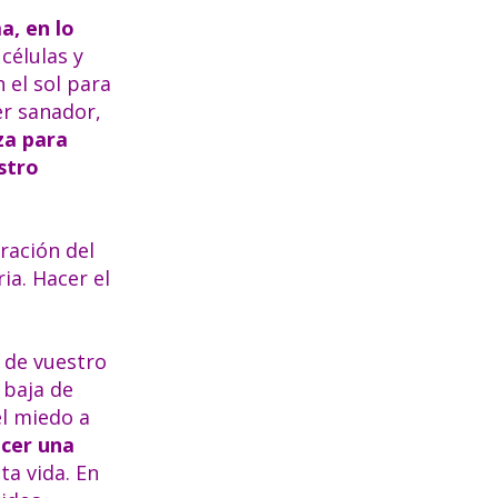
a, en lo
células y
 el sol para
er sanador,
za para
stro
ración del
ia. Hacer el
 de vuestro
 baja de
el miedo a
acer una
ta vida. En