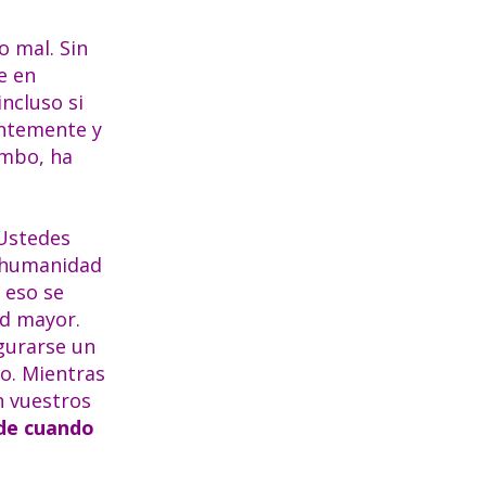
o mal. Sin
e en
ncluso si
entemente y
umbo, ha
 Ustedes
a humanidad
e eso se
ad mayor.
gurarse un
so. Mientras
n vuestros
ede cuando