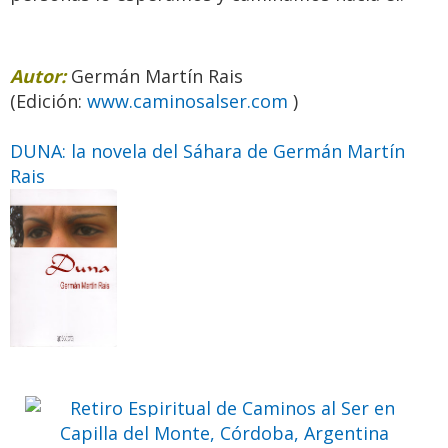
Autor:
Germán Martín Rais
(Edición:
www.caminosalser.com
)
DUNA: la novela del Sáhara de Germán Martín
Rais
Retiro Espiritual de Caminos al
Ser en Capilla del Monte,
Córdoba, Argentina
Ven a pasar unos días
inolvidables
Previo
Siguie