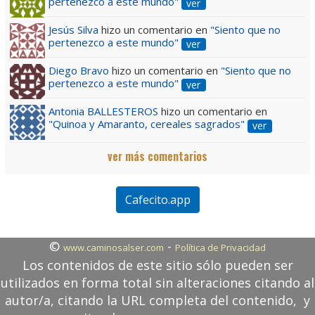
pertenezco a este mundo"
ver
Jesús Silva
hizo un comentario en
"Siento que no
pertenezco a este mundo"
ver
Diego Bravo
hizo un comentario en
"Siento que no
pertenezco a este mundo"
ver
Antonia BALLESTEROS
hizo un comentario en
"Quinoa y Amaranto, cereales sagrados"
ver
ver más comentarios
Cafecito.app
©
-
www.caminosalser.com
Política de Privacidad
Los contenidos de este sitio sólo pueden ser
utilizados en forma total sin alteraciones citando al
autor/a, citando la URL completa del contenido, y