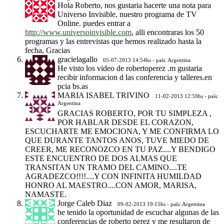
Hola Roberto, nos gustaria hacerte una nota para
Universo Invisible, nuestro programa de TV
Online. puedes entrar a
http://www.universoinvisible.com
, alli encontraras los 50
programas y las entrevistas que hemos realizado hasta la
fecha, Gracias
gracielagallo
05-07-2013 14:54hs - país: Argentina
He visto los video de robertoperez .m gustaria
recibir informacion d las conferencia y talleres.en
pcia bs.as
MARIA ISABEL TRIVINO
11-02-2013 12:59hs - país:
Argentina
GRACIAS ROBERTO, POR TU SIMPLEZA ,
POR HABLAR DESDE EL CORAZON,
ESCUCHARTE ME EMOCIONA, Y ME CONFIRMA LO
QUE DURANTE TANTOS ANOS, TUVE MIEDO DE
CREER, ME RECONOZCO EN TU PAZ....Y BENDIGO
ESTE ENCUENTRO DE DOS ALMAS QUE
TRANSITAN UN TRAMO DEL CAMINO....TE
AGRADEZCO!!!!....Y CON INFINITA HUMILDAD
HONRO AL MAESTRO....CON AMOR, MARISA,
NAMASTE.
Jorge Caleb Diaz
09-02-2013 19:15hs - país: Argentina
he tenido la oportunidad de escuchar algunas de las
conferencias de roberto perez y me resultaron de