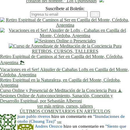
corazón del hombre."
Los Upanishads
Suscríbete al Boletín:
RETIROS, CURSOS, TALLERES
Retiro Espiritual de Caminos al Ser en Capilla del Monte, Córdoba,
Argentina 🏞️
Vacaciones en el Ser! Alquiler de Cabañas Lofts en Capilla del Monte,
Córdoba, Argentina
Retiro Espiritual en la Naturaleza, en Capilla del Monte, Córdoba,
Argentina
Curso Online y Presencial de Meditación de la Conciencia Pura 🧘
Sesiones Online de Autoconocimiento, Sanación, Conexión y
Desarrollo Espiritual, por Sebastián Alberoni
ver más retiros, cursos, talleres
ÚLTIMOS COMENTARIOS EN ARTÍCULOS
juan pablo riveros
hizo un comentario en
"Inundaciones de
otoño (Chuang Tzu)"
ver
Andres Orozco
hizo un comentario en
"Siento que