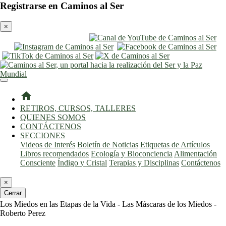
Registrarse en Caminos al Ser
×
entrar
registro
home
RETIROS, CURSOS, TALLERES
QUIENES SOMOS
CONTÁCTENOS
SECCIONES
Videos de Interés
Boletín de Noticias
Etiquetas de Artículos
Libros recomendados
Ecología y Bioconciencia
Alimentación
Consciente
Índigo y Cristal
Terapias y Disciplinas
Contáctenos
×
Cerrar
Los Miedos en las Etapas de la Vida - Las Máscaras de los Miedos -
Roberto Perez