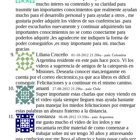
mucho interes su contenido y su claridad para
trasmitir tan importantes conocimientos que realmente ayudan
mucho para el desarrollo personal y para ayudar a otros , me
gustaria poder adquirir los videos de sus conferencias .para
poder escucharlos nuevamente y continuar adquiriendo tan
importantes conocimientos no se como conectarme para
poderlos adquirir ,les agradecere me indiquen la forma de
poder conseguirlos ,es muy importante para mi. muchas
gracias
Liliana Cruceño
01-10-2012 21:26hs - país: Colombia
Argentina residente en este pais hace poco. Vi los
videos a sugerencia de amigos de la catequesis en
Misiones. Desearia conocer mas,tenganme en
cuenta por el correo electronico,ya que aca libros es dificil
conseguir. Felicitaciones y a continuar en el mismo camino.
amanti
27-08-2012 21:29hs - país: Chile
Super importante estas charlas que estoy viendo en
el video ojala siempre lleguen mas ayuda bastante
para manejar los miedos felicitaciones por entregar
estas palabras un abrazo fraterno a la distancia.
constanza
06-08-2012 13:33hs - país: Argentina
me gusto mucho el video de los iedos y me
encantaria recibir material de como comenzar a
trabajar sobre mi ser tengo 30 años y atravesando
una confucion que me lleva al silencio y hasta pasar cada vez