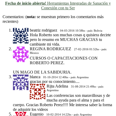
Fecha de inicio abierta!
Herramientas Integradas de Sanación y
Conexión con tu Ser
Previo
Siguiente
Comentarios:
(
nota:
se muestran primero los comentarios más
recientes)
beatriz rodriguez
04-03-2016 10:58hs - país: Bolivia
Hola Roberto son muchas cosas q quisiera decirte
pero lo resumo en MUCHAS GRACIAS tu
cambiaste mi vida.
REGINA RODRIGUEZ
27-02-2016 01:52hs - país:
Mexico
CURSOS O CAPACITACIONES CON
ROBERTO PEREZ.
UN MAGO DE LA SABIDURIA.
blanca
01-10-2014 12:40hs - país: Argentina
gracias por su conocimiento....
Rijta Adelina
31-08-2014 21:49hs - país:
Argentina
Las conferencias son maravillosas y de
mucha ayuda para el alma y para el
cuerpo. Gracias Roberto Perez!!!! Me interesa saber la forma
de adquirir los videos
Eugenio
10-02-2014 14:22hs - país: Argentina