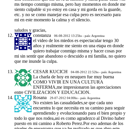
ms tiempo conmigo misma, pero hay momentos en donde me
siento culpable si yo estoy en casa y mi gorda en la guarde,
etc. y no se como manejar esa culpa pero es necesario para
mi en este momento la calma y el silencio.
saludos y gracias,
constanza
06-08-2012 13:25hs - país: Argentina
el video de los miedos es espectacular tengo 30
años y realmente me siento en una etapa en donde
quiero trabajar conmigo misma y hacer cosas por
mi sin sentir que abandono o descuido a mi familia, no quiero
que me inunde la culpa.
CESAR KUCICH
04-08-2012 22:52hs - país: Argentina
La charla de hoy en neuquen fue muy buena
COMO VIVIR EN UNA CULTURA
ENFERMA,me impresionaron las apreciaciones
entre CIVILIZACION Y EDUCACION.
Rosana
29-07-2012 04:00hs - país: Argentina
No existen las casualidades,se que cada uno
encuentra lo que necesita en su camino para seguir
aprendiendo y evolucionando para el bien propio y
todo lo que nos rodea,asi es como agradezco al Divino haber
puesto en mi camino a Roberto Perez.Por eso ademas de los
niveles de eneagrama que ya he realizado es que abro este