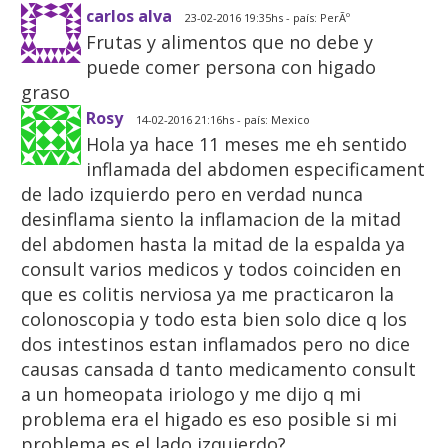
carlos alva
23-02-2016 19:35hs - país: PerÃº
Frutas y alimentos que no debe y
puede comer persona con higado
graso
Rosy
14-02-2016 21:16hs - país: Mexico
Hola ya hace 11 meses me eh sentido
inflamada del abdomen especificament
de lado izquierdo pero en verdad nunca
desinflama siento la inflamacion de la mitad
del abdomen hasta la mitad de la espalda ya
consult varios medicos y todos coinciden en
que es colitis nerviosa ya me practicaron la
colonoscopia y todo esta bien solo dice q los
dos intestinos estan inflamados pero no dice
causas cansada d tanto medicamento consult
a un homeopata iriologo y me dijo q mi
problema era el higado es eso posible si mi
problema es el lado izquierdo?