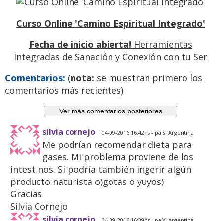
Curso Online 'Camino Espiritual Integrado'
Fecha de inicio abierta!
Herramientas
Integradas de Sanación y Conexión con tu Ser
Previo
Siguiente
Comentarios:
(
nota:
se muestran primero los
comentarios más recientes)
silvia cornejo
04-09-2016 16:42hs - país: Argentina
Me podrían recomendar dieta para
gases. Mi problema proviene de los
intestinos. Si podría también ingerir algún
producto naturista o)gotas o yuyos)
Gracias
Silvia Cornejo
silvia cornejo
04-09-2016 16:39hs - país: Argentina