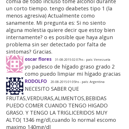
comia de todo incluso tome alcohol durante
un corto tiempo. tengo deabetes tipo 1 (la
menos agresiva) Actualmente como
sanamente. Mi pregunta es: Si no siento
alguna molestia quiere decir que estoy bien
internamente? o es posible que haya algun
problema sin ser detectado por falta de
sintomas? Gracias.
oscar flores
31-08-2015 02:07hs - país: Venezuela
yo padesco de hígado graso grado 2
como puedo limpiar mi hígado gracias
RODOLFO
20-08-2015 01:05hs - país: Argentina
NECESITO SABER QUE
FRUTAS,VERDURAS,ALIMENTOS,BEBIDAS
PUEDO COMER CUANDO TENGO HIGADO
GRASO. Y TENGO LA TRIGLICERIDOS MUY
ALTO( 1346 mg/dl,cuando lo normal escomo
maximo 140mg/dl