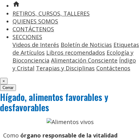
home
RETIROS, CURSOS, TALLERES
QUIENES SOMOS
CONTÁCTENOS
SECCIONES
Videos de Interés
Boletín de Noticias
Etiquetas
de Artículos
Libros recomendados
Ecología y
Bioconciencia
Alimentación Consciente
Índigo
y Cristal
Terapias y Disciplinas
Contáctenos
×
Cerrar
Hígado, alimentos favorables y
desfavorables
Como
órgano responsable de la vitalidad