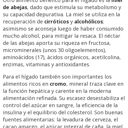
Otro alimento benéfico para el hígado es la
miel
de abejas
, dado que estimula su metabolismo y
su capacidad depurativa. La miel se utiliza en la
recuperación de
cirróticos
y
alcohólicos
;
asimismo se aconseja luego de haber consumido
mucho alcohol, para mitigar la resaca. El néctar
de las abejas aporta su riqueza en fructosa,
microminerales (unos 30 oligoelementos),
aminoácidos (17), ácidos orgánicos, acetilcolina,
enzimas, vitaminas y antioxidantes.
Para el hígado también son importantes los
alimentos ricos en
cromo
, mineral traza clave en
la función hepática y carente en la moderna
alimentación refinada. Su escasez desestabiliza el
control del azúcar en sangre, la eficiencia de la
insulina y el equilibrio del colesterol. Son buenas
fuentes alimentarias: la levadura de cerveza, el
cacao amargo, el azúcar integral de caña, la miel