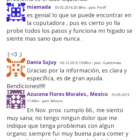
miamada
03-02-2016 20:58hs - país: PerÃº
es genial lo que se puede encontrar en
la coputadora , pus es cierto yo lla
probe todos los pasos y funciona mi higado se
siente mas sano que nunca .
:) <3 ;)
Dania Sujuy
06-12-2015 15:08hs - país: Guatemala
Gracias por la información, es clara y
específica, es de gran ayuda.
Bendiciones!!!!!
Azucena Flores Morales., Mexico
05-09-2015
17:45hs - país: Mexico
En Nov. prox. cumplo 66., me siento
muy sana; no tengo ningun dolor que me
indique que tenga problemas con algun
organo; siempre fui muy buena para comer y