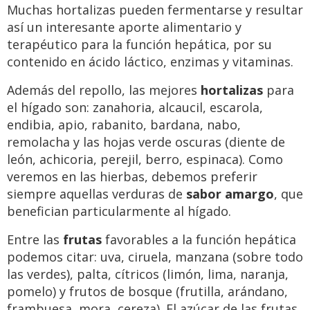
Muchas hortalizas pueden fermentarse y resultar
así un interesante aporte alimentario y
terapéutico para la función hepática, por su
contenido en ácido láctico, enzimas y vitaminas.
Además del repollo, las mejores
hortalizas
para
el hígado son: zanahoria, alcaucil, escarola,
endibia, apio, rabanito, bardana, nabo,
remolacha y las hojas verde oscuras (diente de
león, achicoria, perejil, berro, espinaca). Como
veremos en las hierbas, debemos preferir
siempre aquellas verduras de
sabor amargo
, que
benefician particularmente al hígado.
Entre las
frutas
favorables a la función hepática
podemos citar: uva, ciruela, manzana (sobre todo
las verdes), palta, cítricos (limón, lima, naranja,
pomelo) y frutos de bosque (frutilla, arándano,
frambuesa, mora, cereza). El azúcar de las frutas,