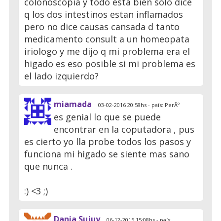
colonoscopia y todo esta bien solo dice
q los dos intestinos estan inflamados
pero no dice causas cansada d tanto
medicamento consult a un homeopata
iriologo y me dijo q mi problema era el
higado es eso posible si mi problema es
el lado izquierdo?
miamada
03-02-2016 20:58hs - país: PerÃº
es genial lo que se puede
encontrar en la coputadora , pus
es cierto yo lla probe todos los pasos y
funciona mi higado se siente mas sano
que nunca .
:) <3 ;)
Dania Sujuy
06-12-2015 15:08hs - país: