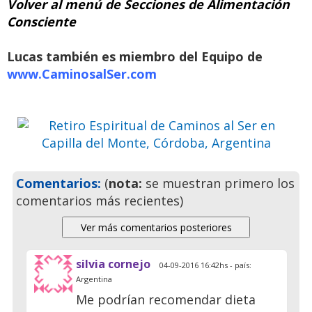
Volver al menú de Secciones de Alimentación
Consciente
Retiro Espiritual de Caminos al
Ser en Capilla del Monte,
Lucas también es miembro del Equipo de
Córdoba, Argentina
www.CaminosalSer.com
Ven a pasar unos días
inolvidables
Previo
Siguie
Comentarios:
(
nota:
se muestran primero los
comentarios más recientes)
silvia cornejo
04-09-2016 16:42hs - país:
Argentina
Me podrían recomendar dieta