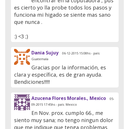
encontrar en la coputadora , pus
es cierto yo lla probe todos los pasos y
funciona mi higado se siente mas sano
que nunca .
:) <3 ;)
Dania Sujuy
06-12-2015 15:08hs - país:
Guatemala
Gracias por la información, es
clara y específica, es de gran ayuda.
Bendiciones!!!!!
Azucena Flores Morales., Mexico
05-
09-2015 17:45hs - país: Mexico
En Nov. prox. cumplo 66., me
siento muy sana; no tengo ningun dolor
que me indique que tenga problemas