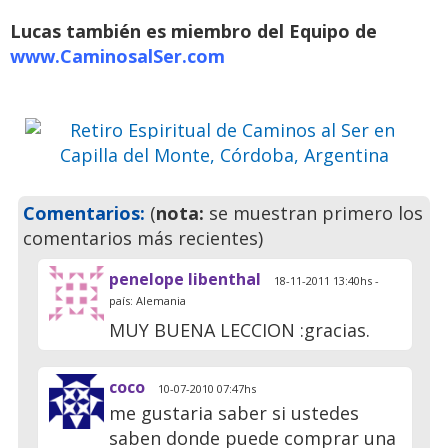
Ser en Capilla del Monte,
Lucas también es miembro del Equipo de
Córdoba, Argentina
www.CaminosalSer.com
Ven a pasar unos días
inolvidables
Previo
Siguie
Comentarios:
(
nota:
se muestran primero los
comentarios más recientes)
penelope libenthal
18-11-2011 13:40hs -
país: Alemania
MUY BUENA LECCION :gracias.
coco
10-07-2010 07:47hs
me gustaria saber si ustedes
saben donde puede comprar una