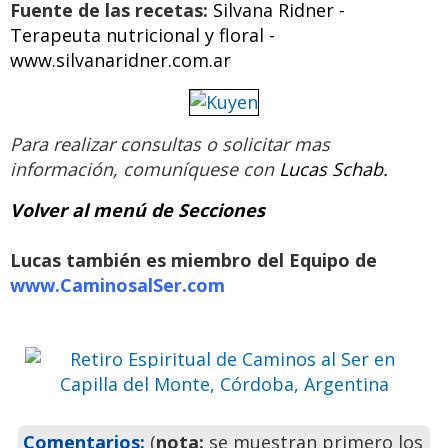
Fuente de las recetas:
Silvana Ridner -
Terapeuta nutricional y floral -
www.silvanaridner.com.ar
Para realizar consultas o solicitar mas
información,
comuníquese con
Lucas Schab.
Volver al menú de Secciones
Retiro Espiritual de Caminos al
Ser en Capilla del Monte,
Lucas también es miembro del Equipo de
Córdoba, Argentina
www.CaminosalSer.com
Ven a pasar unos días
inolvidables
Previo
Siguie
Comentarios:
(
nota:
se muestran primero los