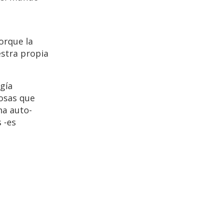
orque la
estra propia
rgía
cosas que
na auto-
 -es