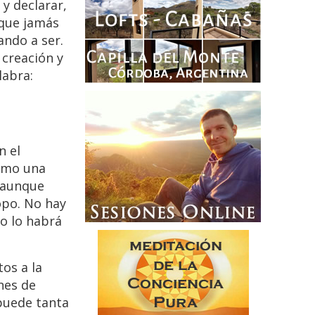
 y declarar,
 que jamás
ando a ser.
 creación y
labra:
n el
como una
, aunque
opo. No hay
co lo habrá
tos a la
nes de
puede tanta