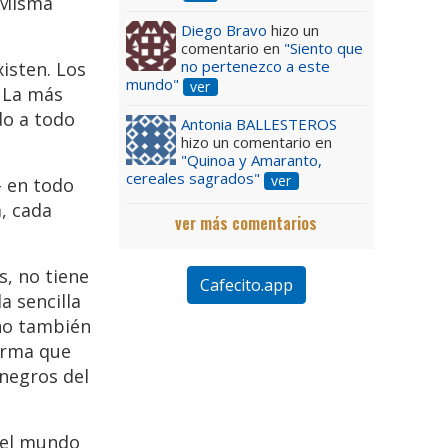
í Misma
Diego Bravo
hizo un
comentario en
"Siento que
no pertenezco a este
isten. Los
mundo"
ver
. La más
do a todo
Antonia BALLESTEROS
hizo un comentario en
"Quinoa y Amaranto,
cereales sagrados"
ver
- en todo
a, cada
ver más comentarios
s, no tiene
Cafecito.app
a sencilla
ino también
forma que
 negros del
n el mundo