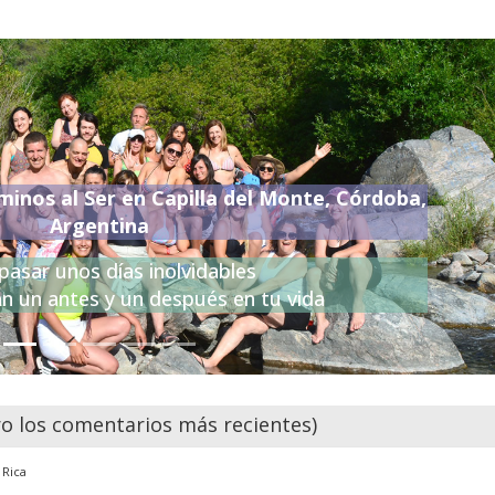
minos al Ser en Capilla del Monte, Córdoba,
Argentina
pasar unos días inolvidables
n un antes y un después en tu vida
 los comentarios más recientes)
 Rica