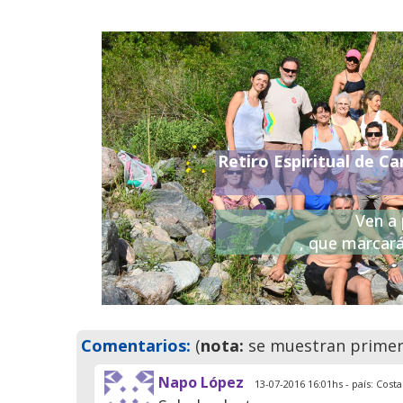
Retiro Espiritual de Ca
Previo
Ven a 
, que marcará
Comentarios:
(
nota:
se muestran primero
Napo López
13-07-2016 16:01hs - país: Costa