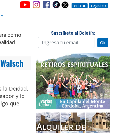
entrar
registro
Suscríbete al Boletín:
uera como
ealidad
 Walsch
 la Deidad,
eador y lo
algo que