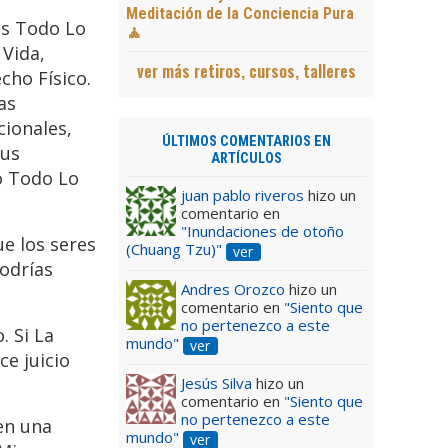
Meditación de la Conciencia Pura
 es Todo Lo
🧘
 Vida,
ver más retiros, cursos, talleres
cho Físico.
as
cionales,
ÚLTIMOS COMENTARIOS EN
sus
ARTÍCULOS
mo Todo Lo
juan pablo riveros
hizo un
comentario en
"Inundaciones de otoño
ue los seres
(Chuang Tzu)"
ver
Podrías
Andres Orozco
hizo un
comentario en
"Siento que
no pertenezco a este
. Si La
mundo"
ver
ce juicio
Jesús Silva
hizo un
comentario en
"Siento que
no pertenezco a este
en una
mundo"
ver