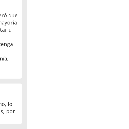
eró que
mayoría
tar u
 tenga
nía,
o, lo
s, por