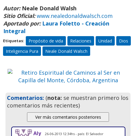
Autor:
Neale Donald Walsh
Sitio Oficial:
www.nealedonaldwalsch.com
Aportado por:
Laura Foletto - Creación
Retiro Espiritual de Caminos al
Integral
Ser en Capilla del Monte,
Propósito de vida
Relaciones
Unidad
Dios
Etiquetas:
Córdoba, Argentina
Inteligencia Pura
Neale Donald Walsch
Ven a pasar unos días
inolvidables
Previo
Siguie
Comentarios:
(
nota:
se muestran primero los
comentarios más recientes)
Aly
26-06-2013 12:34hs - país: El Salvador