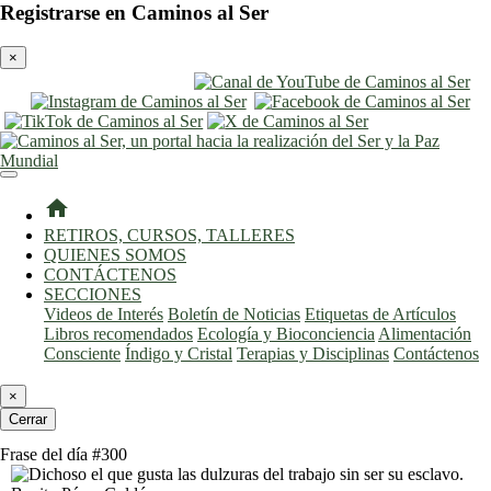
Registrarse en Caminos al Ser
×
entrar
registro
home
RETIROS, CURSOS, TALLERES
QUIENES SOMOS
CONTÁCTENOS
SECCIONES
Videos de Interés
Boletín de Noticias
Etiquetas de Artículos
Libros recomendados
Ecología y Bioconciencia
Alimentación
Consciente
Índigo y Cristal
Terapias y Disciplinas
Contáctenos
×
Cerrar
Frase del día #300