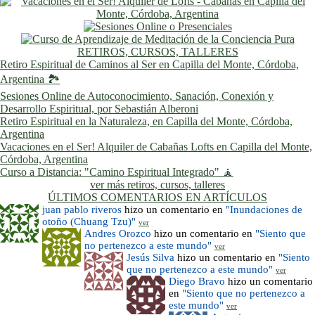
RETIROS, CURSOS, TALLERES
Retiro Espiritual de Caminos al Ser en Capilla del Monte, Córdoba,
Argentina 🏞️
Sesiones Online de Autoconocimiento, Sanación, Conexión y
Desarrollo Espiritual, por Sebastián Alberoni
Retiro Espiritual en la Naturaleza, en Capilla del Monte, Córdoba,
Argentina
Vacaciones en el Ser! Alquiler de Cabañas Lofts en Capilla del Monte,
Córdoba, Argentina
Curso a Distancia: "Camino Espiritual Integrado" 🧘
ver más retiros, cursos, talleres
ÚLTIMOS COMENTARIOS EN ARTÍCULOS
juan pablo riveros
hizo un comentario en
"Inundaciones de
otoño (Chuang Tzu)"
ver
Andres Orozco
hizo un comentario en
"Siento que
no pertenezco a este mundo"
ver
Jesús Silva
hizo un comentario en
"Siento
que no pertenezco a este mundo"
ver
Diego Bravo
hizo un comentario
en
"Siento que no pertenezco a
este mundo"
ver