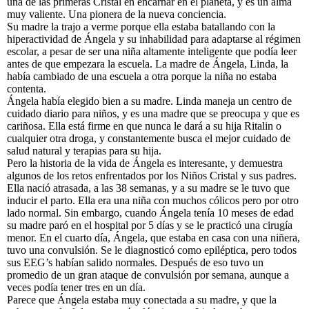
una de las primeras Cristal en encarnar en el planeta, y es un alma
muy valiente. Una pionera de la nueva conciencia.
Su madre la trajo a verme porque ella estaba batallando con la
hiperactividad de Ángela y su inhabilidad para adaptarse al régimen
escolar, a pesar de ser una niña altamente inteligente que podía leer
antes de que empezara la escuela. La madre de Ángela, Linda, la
había cambiado de una escuela a otra porque la niña no estaba
contenta.
Ángela había elegido bien a su madre. Linda maneja un centro de
cuidado diario para niños, y es una madre que se preocupa y que es
cariñosa. Ella está firme en que nunca le dará a su hija Ritalin o
cualquier otra droga, y constantemente busca el mejor cuidado de
salud natural y terapias para su hija.
Pero la historia de la vida de Ángela es interesante, y demuestra
algunos de los retos enfrentados por los Niños Cristal y sus padres.
Ella nació atrasada, a las 38 semanas, y a su madre se le tuvo que
inducir el parto. Ella era una niña con muchos cólicos pero por otro
lado normal. Sin embargo, cuando Ángela tenía 10 meses de edad
su madre paró en el hospital por 5 días y se le practicó una cirugía
menor. En el cuarto día, Ángela, que estaba en casa con una niñera,
tuvo una convulsión. Se le diagnosticó como epiléptica, pero todos
sus EEG’s habían salido normales. Después de eso tuvo un
promedio de un gran ataque de convulsión por semana, aunque a
veces podía tener tres en un día.
Parece que Ángela estaba muy conectada a su madre, y que la