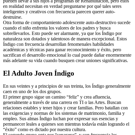
pueden llevar a sus hijos a programas de Rehabilitación, pero ellos
en realidad necesitan en verdad preguntarse por qué tales seres
inteligentes y creativos con frecuencia parecen querer auto-
destruirse.
Otra forma de comportamiento adolescente auto-destructivo sucede
cuando el niño enfrenta los valores de los padres y busca
sobrellevarlos. Esto puede ser alarmante, ya que los Índigo por
naturaleza son dotados y talentosos de manera excepcional. Estos
Índigo con frecuencia desarrollan fenomenales habilidades
académicas y técnicas para ganar reconocimiento y éxito, pero
sacrifican el desarrollo emocional lo cual puede dañar enormemente
más adelante su vida cuando busquen crear uniones significativas.
El Adulto Joven Índigo
En sus veintes y a principios de sus treinta, los Índigo generalmente
caen en uno de los dos grupos.
El primer grupo sigue un camino “feliz” y crea afluencia,
generalmente a través de una carrera en TI o las Artes. Buscan
relaciones estables y tener hijos y crear familias. Pero batallan con
las exigencias y normas de los sistemas de matrimonio, familia y
empleo. Sus almas Índigo luchan por expresar sus esencias y
permanecer leales a quienes son mientras todavía están logrando el
“éxito” como es dictado por nuestra cultura.
El segundo grupo opta por “separarse”, y con frecuencia los