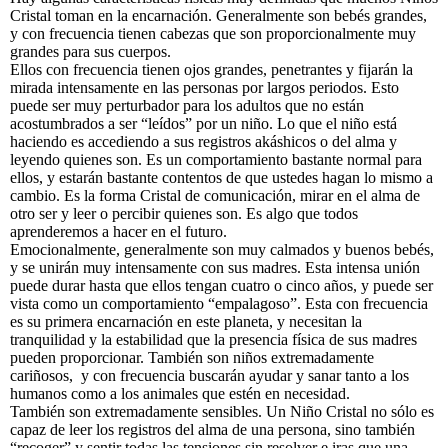
Cristal toman en la encarnación. Generalmente son bebés grandes,
y con frecuencia tienen cabezas que son proporcionalmente muy
grandes para sus cuerpos.
Ellos con frecuencia tienen ojos grandes, penetrantes y fijarán la
mirada intensamente en las personas por largos periodos. Esto
puede ser muy perturbador para los adultos que no están
acostumbrados a ser “leídos” por un niño. Lo que el niño está
haciendo es accediendo a sus registros akáshicos o del alma y
leyendo quienes son. Es un comportamiento bastante normal para
ellos, y estarán bastante contentos de que ustedes hagan lo mismo a
cambio. Es la forma Cristal de comunicación, mirar en el alma de
otro ser y leer o percibir quienes son. Es algo que todos
aprenderemos a hacer en el futuro.
Emocionalmente, generalmente son muy calmados y buenos bebés,
y se unirán muy intensamente con sus madres. Esta intensa unión
puede durar hasta que ellos tengan cuatro o cinco años, y puede ser
vista como un comportamiento “empalagoso”. Esta con frecuencia
es su primera encarnación en este planeta, y necesitan la
tranquilidad y la estabilidad que la presencia física de sus madres
pueden proporcionar. También son niños extremadamente
cariñosos, y con frecuencia buscarán ayudar y sanar tanto a los
humanos como a los animales que estén en necesidad.
También son extremadamente sensibles. Un Niño Cristal no sólo es
capaz de leer los registros del alma de una persona, sino también
“recoger” y sentir todas las tensiones sin resolver e iras que una