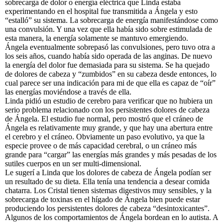
sobrecarga de dolor o energía eléctrica que Linda estaba
experimentando en el hospital fue transmitida a Ángela y esto
“estalló” su sistema. La sobrecarga de energía manifestándose como
una convulsión. Y una vez que ella había sido sobre estimulada de
esta manera, la energía solamente se mantuvo emergiendo.
Ángela eventualmente sobrepasó las convulsiones, pero tuvo otra a
los seis años, cuando había sido operada de las anginas. De nuevo
la energía del dolor fue demasiada para su sistema. Se ha quejado
de dolores de cabeza y “zumbidos” en su cabeza desde entonces, lo
cual parece ser una indicación para mi de que ella es capaz de “oír”
las energías moviéndose a través de ella.
Linda pidió un estudio de cerebro para verificar que no hubiera un
serio problema relacionado con los persistentes dolores de cabeza
de Ángela. El estudio fue normal, pero mostró que el cráneo de
Ángela es relativamente muy grande, y que hay una abertura entre
el cerebro y el cráneo. Obviamente un paso evolutivo, ya que la
especie provee o de más capacidad cerebral, o un cráneo más
grande para “cargar” las energías más grandes y más pesadas de los
sutiles cuerpos en un ser multi-dimensional.
Le sugerí a Linda que los dolores de cabeza de Ángela podían ser
un resultado de su dieta. Ella tenía una tendencia a desear comida
chatarra. Los Cristal tienen sistemas digestivos muy sensibles, y la
sobrecarga de toxinas en el hígado de Ángela bien puede estar
produciendo los persistentes dolores de cabeza “desintoxicantes”.
Algunos de los comportamientos de Ángela bordean en lo autista. A