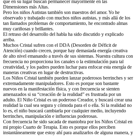
que en su lugar buscan permanecer mayormente en las
Dimensiones más Altas.
Pero los niños Autistas también son maestros del amor. Yo he
observado y trabajado con muchos niños autistas, y más allá de los
tan llamados problemas de comportamiento, he encontrado almas
muy cariñosas y brillantes.
El retraso del desarrollo del habla ha sido discutido y explicado
arriba.
Muchos Cristal sufren con el DDA (Desorden de Déficit de
Atención) cuando crecen, porque hay demasiada energía creativa
de alto nivel emanando a través de sus sistemas. Nuestra cultura con
frecuencia no proporciona los canales o la estimulación para tal
creatividad, y los padres pueden luchar para enfocar esta energía de
maneras creativas en lugar de destructivas.
Los Niños Cristal también pueden lanzar poderosos berrinches y ser
extremadamente manipuladores. Esto es porque son bastante
nuevos en la manifestación física, y con frecuencia se sienten
amenazados si su “creación de la realidad” es frustrada por un
adulto. El Niño Cristal es un poderoso Creador, y buscará crear una
realidad la cual sea segura y cómoda para el o ella. Si la realidad no
lo es, el niño buscará cambiarla por cualquier medio, incluyendo
berrinches, manipulación e influencias poderosas.
Con frecuencia he sido sacada de maniobra por los Niños Cristal en
mi propio Cuarto de Terapia. Esto es porque ellos perciben
instantáneamente que estoy ahí para analizarlos de alguna manera, y