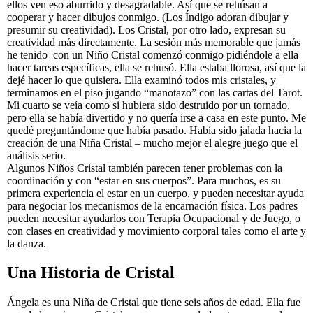
ellos ven eso aburrido y desagradable. Así que se rehúsan a
cooperar y hacer dibujos conmigo. (Los Índigo adoran dibujar y
presumir su creatividad). Los Cristal, por otro lado, expresan su
creatividad más directamente. La sesión más memorable que jamás
he tenido con un Niño Cristal comenzó conmigo pidiéndole a ella
hacer tareas específicas, ella se rehusó. Ella estaba llorosa, así que la
dejé hacer lo que quisiera. Ella examinó todos mis cristales, y
terminamos en el piso jugando “manotazo” con las cartas del Tarot.
Mi cuarto se veía como si hubiera sido destruido por un tornado,
pero ella se había divertido y no quería irse a casa en este punto. Me
quedé preguntándome que había pasado. Había sido jalada hacia la
creación de una Niña Cristal – mucho mejor el alegre juego que el
análisis serio.
Algunos Niños Cristal también parecen tener problemas con la
coordinación y con “estar en sus cuerpos”. Para muchos, es su
primera experiencia el estar en un cuerpo, y pueden necesitar ayuda
para negociar los mecanismos de la encarnación física. Los padres
pueden necesitar ayudarlos con Terapia Ocupacional y de Juego, o
con clases en creatividad y movimiento corporal tales como el arte y
la danza.
Una Historia de Cristal
Ángela es una Niña de Cristal que tiene seis años de edad. Ella fue