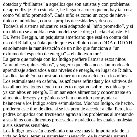
dotados y “brillantes” a aquellos que son autistas y con problemas
de aprendizaje. En este viaje, he llegado a creer que no hay tal cosa
como “el niño promedio”. Cada niño es como un copo de nieve –
único e individual, con sus propias necesidades y deseos.
Todavía el sistema educativo está adaptado al “niño promedio”, y si
un niño no se amolda a este modelo se le droga hacia el ajuste. El
Dr. Peter Breggin, un psiquiatra americano que está en contra del
uso del Ritalin, señala que lo que es definido como DDA o DDAH
es solamente la manifestación de un niño que funciona a “un
extremo del espectro de energía” – el alto extremo!
La gente que trabaja con los Índigo prefiere llamar a estos niños
“aprendices quinestéticos”, y sugerir que ellos necesitan modos de
aprendizaje adecuados a sus niveles de energía, en lugar de Ritalin.
La dieta también ha mostrado tener un mayor efecto en los niños.
Los estimulantes en cafeína, las azúcares refinadas y los aditivos de
los alimentos, todos tienen un efecto negativo sobre los niños que
ya son altos en energía. Eliminar estos alimentos y concentrarse en
alimentos frescos y orgánicos se han conocido por ayudar a
balancear a los Índigo sobre-estimulados. Muchos Índigo, de hecho,
prefieren este tipo de dieta si se les permite acceder a ella. Pero, los
padres ocupados con frecuencia agravan los problemas alimentando
a sus hijos con alimentos procesados y prácticos los cuales molestan
a sus sistemas sensibles.
Los Índigo nos están enseñando una vez más la importancia de la
vida holística, terapias naturales y sanación, de la comida natural,