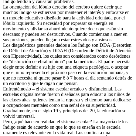
Índigo tendrán y causarán problemas.
La orientación del lóbulo derecho del cerebro quiere decir que
muchos Índigo se esfuerzan por mantener el interés y enfocarse en
un modelo educativo diseñado para la actividad orientada por el
lóbulo izquierdo. Su necesidad por expresar su energía en
movimiento y aliviar su aburrimiento quiere decir que están sin
descanso y pueden ser destructivos. Cuando comienzan a caer en
sus presiones, pueden llegar a estar estresados y ansiosos.
Los diagnósticos generales dados a los Índigo son DDA (Desorden
de Déficit de Atención) y DDAH (Desorden de Déficit de Atención
con Hiperactividad), los cuales son considerados como desórdenes
de “disfunción cerebral mínima” por la medicina. El padre necesita
elegir entre definir a su hijo con una etiqueta patológica, o aceptar
que el niño representa el próximo paso en la evolución humana, y
que no necesita ni quiere pasar 6 ó 7 horas al día sentando detrás de
un escritorio y que le digan que pensar.
Enfrentémoslo – el sistema escolar arcaico y disfuncional. Las
escuelas originalmente fueron diseñadas para educar a los niños de
las clases altas, quienes tenían la riqueza y el tiempo para dedicarse
a ocupaciones mentales como una señal de su superioridad.
Gradualmente, en el siglo 19 y principios del 20, la educación se
volvió universal.
Pero, ¿qué hace en realidad el sistema escolar? La mayoría de los
Índigo están de acuerdo en que lo que se enseña en la escuela
raramente es relevante en la vida real. Los confina a una