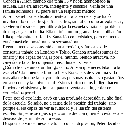
Conocí a Alison cuando ella tenía 15 y había abandonado la
escuela. Ella era atractiva, inteligente y sensible. Venía de una
familia adinerada, su padre era un respetado médico.
Alison se rehusaba absolutamente a ir a la escuela, y se había
involucrado en las drogas. Sus padres, sin saber como arreglárselas,
se vieron forzados a permitirle dejar la escuela y tratar su problema
de drogas y su rebeldía. Ella entró a un programa de rehabilitación.
Ella quería estudiar Reiki y Sanación con cristales, pero realmente
era demasiado inmadura para ser sanadora.
Eventualmente se convirtió en una modelo, y fue capaz de
conseguir trabajo en Londres y Tokio. Ganaba grandes sumas de
dinero y fue capaz de viajar por el mundo. Siendo atractiva, no
carecía de falta de compañía masculina en su vida.
¿Cómo le dice uno a un Índigo como Alison que necesitaba ir a la
escuela? Claramente ella no lo hizo. Era capaz de vivir una vida
más allá de lo que la mayoría de las personas aspiran sin gastar años
en la escuela y la universidad. Esto es típico de los Índigo: hacen
funcionar el sistema y lo usan para su ventaja en lugar de ser
controlados por él.
Peter, por el otro lado, cayó en una profunda depresión su año final
de la escuela. Se salió, no a causa de la presión del trabajo, sino
porque él era capaz de ver la futilidad y la ilusión del sistema
escolar. Su padre se opuso, pero su madre con quien él vivía, estaba
deseosa de permitirle su travesía.
Después de varios meses de tratar con su depresión, Peter decidió