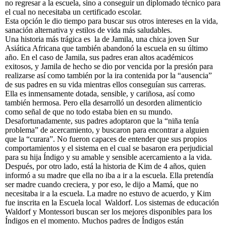
no regresar a la escuela, sino a conseguir un diplomado técnico para
el cual no necesitaba un certificado escolar.
Esta opción le dio tiempo para buscar sus otros intereses en la vida,
sanación alternativa y estilos de vida más saludables.
Una historia más trágica es la de Jamila, una chica joven Sur
Asiática Africana que también abandonó la escuela en su último
año. En el caso de Jamila, sus padres eran altos académicos
exitosos, y Jamila de hecho se dio por vencida por la presión para
realizarse así como también por la ira contenida por la “ausencia”
de sus padres en su vida mientras ellos conseguían sus carreras.
Ella es inmensamente dotada, sensible, y cariñosa, así como
también hermosa. Pero ella desarrolló un desorden alimenticio
como señal de que no todo estaba bien en su mundo.
Desafortunadamente, sus padres adoptaron que la “niña tenía
problema” de acercamiento, y buscaron para encontrar a alguien
que la “curara”. No fueron capaces de entender que sus propios
comportamientos y el sistema en el cual se basaron era perjudicial
para su hija Índigo y su amable y sensible acercamiento a la vida.
Después, por otro lado, está la historia de Kim de 4 años, quien
informó a su madre que ella no iba a ir a la escuela. Ella pretendía
ser madre cuando creciera, y por eso, le dijo a Mamá, que no
necesitaba ir a la escuela. La madre no estuvo de acuerdo, y Kim
fue inscrita en la Escuela local Waldorf. Los sistemas de educación
Waldorf y Montessori buscan ser los mejores disponibles para los
Índigos en el momento. Muchos padres de Índigos están