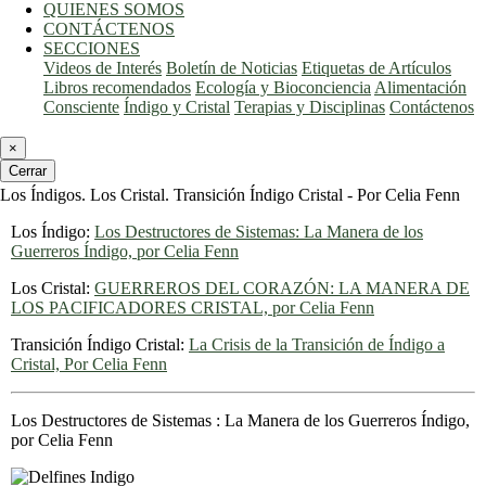
QUIENES SOMOS
CONTÁCTENOS
SECCIONES
Videos de Interés
Boletín de Noticias
Etiquetas de Artículos
Libros recomendados
Ecología y Bioconciencia
Alimentación
Consciente
Índigo y Cristal
Terapias y Disciplinas
Contáctenos
×
Cerrar
Los Índigos. Los Cristal. Transición Índigo Cristal - Por Celia Fenn
Los Índigo:
Los Destructores de Sistemas: La Manera de los
Guerreros Índigo, por Celia Fenn
Los Cristal:
GUERREROS DEL CORAZÓN: LA MANERA DE
LOS PACIFICADORES CRISTAL, por Celia Fenn
Transición Índigo Cristal:
La Crisis de la Transición de Índigo a
Cristal, Por Celia Fenn
Los Destructores de Sistemas : La Manera de los Guerreros Índigo,
por Celia Fenn