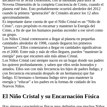
anclados en la Sexta Dimensión, con la habilidad para abrir la
Novena Dimensión de la completa Conciencia de Cristo, cuando el
planeta esté listo. Esto probablemente ocurrirá alrededor del 2012
cuando la primera “generación” de Cristales alcance los 12 años
aproximadamente.
Es importante darse cuenta de que el Niño Cristal es un “Niño de
Cristo”, cuyo propósito es encarnar y mantener la Energía del
Cristo, a fin de que los humanos puedan ascender a ese nivel como
un grupo.
Los Niños Cristal comenzaron a llegar al planeta en pequeñas
cantidades alrededor de 1998, cuando llegaron los primeros
“pioneros”. Ellos comenzaron a llegar en cantidades significativas
en el 2000. Entre más y más de ellos lleguen, pueden “mantener la
energía” para que encarnen aún más almas Cristal.
Los Niños Cristal casi siempre nacen en un hogar donde sus padres
los quieren profundamente, y saben que ellos serán honrados y
amados. Ellos son con más frecuencia los hijos de padres Índigo, y
con frecuencia encarnarán después de un hermano(a) que fue
Índigo. El hermano o hermana Índigo sirve para mantener la
energía y “educar” a los padres en la formas de cuidado de los
Nuevos Niños.
El Niño Cristal y su Encarnación Física
Hay algunas características físicas muy definidas que muchos Niños