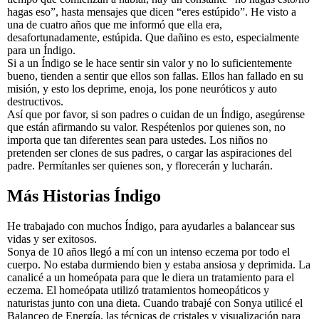
hagas eso”, hasta mensajes que dicen “eres estúpido”. He visto a
una de cuatro años que me informó que ella era,
desafortunadamente, estúpida. Que dañino es esto, especialmente
para un Índigo.
Si a un Índigo se le hace sentir sin valor y no lo suficientemente
bueno, tienden a sentir que ellos son fallas. Ellos han fallado en su
misión, y esto los deprime, enoja, los pone neuróticos y auto
destructivos.
Así que por favor, si son padres o cuidan de un Índigo, asegúrense
que están afirmando su valor. Respétenlos por quienes son, no
importa que tan diferentes sean para ustedes. Los niños no
pretenden ser clones de sus padres, o cargar las aspiraciones del
padre. Permítanles ser quienes son, y florecerán y lucharán.
Más Historias Índigo
He trabajado con muchos Índigo, para ayudarles a balancear sus
vidas y ser exitosos.
Sonya de 10 años llegó a mí con un intenso eczema por todo el
cuerpo. No estaba durmiendo bien y estaba ansiosa y deprimida. La
canalicé a un homeópata para que le diera un tratamiento para el
eczema. El homeópata utilizó tratamientos homeopáticos y
naturistas junto con una dieta. Cuando trabajé con Sonya utilicé el
Balanceo de Energía, las técnicas de cristales y visualización para