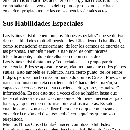
entender las limitaciones del cuerpo físico, y hacer cosas tontas
como saltar de las ventanas del segundo piso, si no se le hace
entender apropiadamente las consecuencias de tales actos.
Sus Habilidades Especiales
Los Niños Cristal tienen muchos “dones especiales” que se derivan
de sus habilidades multi-dimensionales. Ellos tienen la habilidad,
como se mencionó anteriormente, de leer los campos de energía de
las personas. También tienen la habilidad de comunicarse
telepáticamente, tanto entre ellos como con sus padres.
Los Niños Cristal están muy “conectados” a su grupo par de
conciencia. Ellos se apoyan y se ayudan mutuamente en los planos
sutiles. Esto también es auténtico, hasta cierto punto, de los Niños
Índigo, pero es mucho más pronunciado con los Cristal. Puesto que
nacen con una completa conciencia del Chacra del Corazón, son
capaces de conectarse con su conciencia de grupo y “canalizar”
información. Es por esto que a veces ellos no hablan hasta que
tienen alrededor de cuatro o cinco años. No tienen necesidad para
hablar, ya que reciben información de otras maneras. Es sólo
cuando comienzan a socializar fuera de casa que comienzan a
entender la razón del discurso verbal con aquellos que no son
telepáticos.
Muchos Niños Cristal también nacen con otras habilidades
Psíquicas, que van desde telequinesia a la habilidad de “leer” un