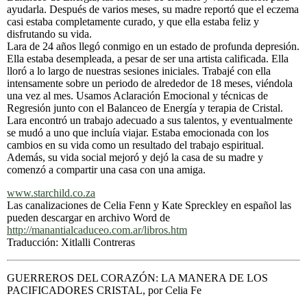
ayudarla. Después de varios meses, su madre reportó que el eczema
casi estaba completamente curado, y que ella estaba feliz y
disfrutando su vida.
Lara de 24 años llegó conmigo en un estado de profunda depresión.
Ella estaba desempleada, a pesar de ser una artista calificada. Ella
lloró a lo largo de nuestras sesiones iniciales. Trabajé con ella
intensamente sobre un periodo de alrededor de 18 meses, viéndola
una vez al mes. Usamos Aclaración Emocional y técnicas de
Regresión junto con el Balanceo de Energía y terapia de Cristal.
Lara encontró un trabajo adecuado a sus talentos, y eventualmente
se mudó a uno que incluía viajar. Estaba emocionada con los
cambios en su vida como un resultado del trabajo espiritual.
Además, su vida social mejoró y dejó la casa de su madre y
comenzó a compartir una casa con una amiga.
www.starchild.co.za
Las canalizaciones de Celia Fenn y Kate Spreckley en español las
pueden descargar en archivo Word de
http://manantialcaduceo.com.ar/libros.htm
Traducción: Xitlalli Contreras
GUERREROS DEL CORAZÓN: LA MANERA DE LOS
PACIFICADORES CRISTAL, por Celia Fe