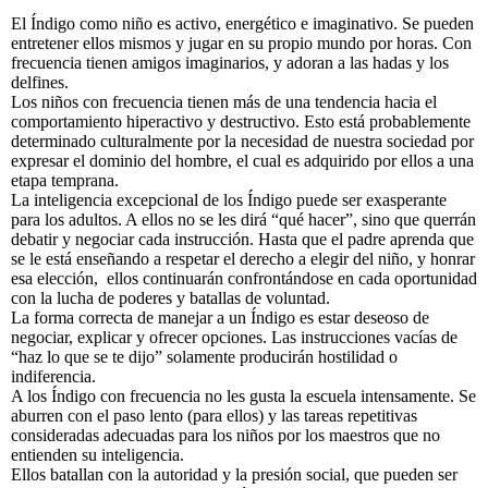
El Índigo como niño es activo, energético e imaginativo. Se pueden
entretener ellos mismos y jugar en su propio mundo por horas. Con
frecuencia tienen amigos imaginarios, y adoran a las hadas y los
delfines.
Los niños con frecuencia tienen más de una tendencia hacia el
comportamiento hiperactivo y destructivo. Esto está probablemente
determinado culturalmente por la necesidad de nuestra sociedad por
expresar el dominio del hombre, el cual es adquirido por ellos a una
etapa temprana.
La inteligencia excepcional de los Índigo puede ser exasperante
para los adultos. A ellos no se les dirá “qué hacer”, sino que querrán
debatir y negociar cada instrucción. Hasta que el padre aprenda que
se le está enseñando a respetar el derecho a elegir del niño, y honrar
esa elección, ellos continuarán confrontándose en cada oportunidad
con la lucha de poderes y batallas de voluntad.
La forma correcta de manejar a un Índigo es estar deseoso de
negociar, explicar y ofrecer opciones. Las instrucciones vacías de
“haz lo que se te dijo” solamente producirán hostilidad o
indiferencia.
A los Índigo con frecuencia no les gusta la escuela intensamente. Se
aburren con el paso lento (para ellos) y las tareas repetitivas
consideradas adecuadas para los niños por los maestros que no
entienden su inteligencia.
Ellos batallan con la autoridad y la presión social, que pueden ser