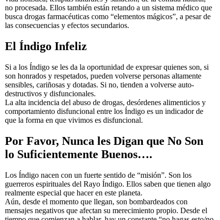
no procesada. Ellos también están retando a un sistema médico que
busca drogas farmacéuticas como “elementos mágicos”, a pesar de
las consecuencias y efectos secundarios.
El Índigo Infeliz
Si a los Índigo se les da la oportunidad de expresar quienes son, si
son honrados y respetados, pueden volverse personas altamente
sensibles, cariñosas y dotadas. Si no, tienden a volverse auto-
destructivos y disfuncionales.
La alta incidencia del abuso de drogas, desórdenes alimenticios y
comportamiento disfuncional entre los Índigo es un indicador de
que la forma en que vivimos es disfuncional.
Por Favor, Nunca les Digan que No Son
lo Suficientemente Buenos….
Los Índigo nacen con un fuerte sentido de “misión”. Son los
guerreros espirituales del Rayo Índigo. Ellos saben que tienen algo
realmente especial que hacer en este planeta.
Aún, desde el momento que llegan, son bombardeados con
mensajes negativos que afectan su merecimiento propio. Desde el
tiempo que comienzan a hablar, hay un constante “no hagas esto/no