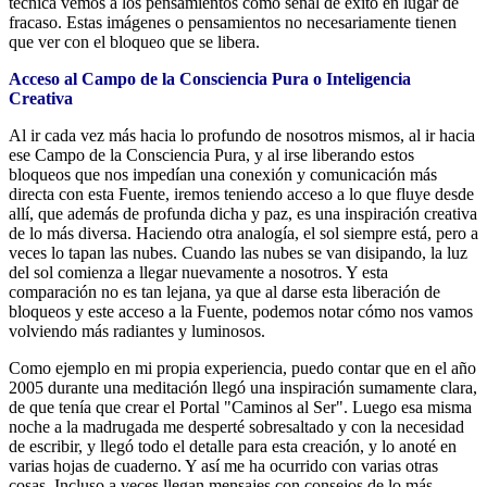
técnica vemos a los pensamientos como señal de éxito en lugar de
fracaso. Estas imágenes o pensamientos no necesariamente tienen
que ver con el bloqueo que se libera.
Acceso al Campo de la Consciencia Pura o Inteligencia
Creativa
Al ir cada vez más hacia lo profundo de nosotros mismos, al ir hacia
ese Campo de la Consciencia Pura, y al irse liberando estos
bloqueos que nos impedían una conexión y comunicación más
directa con esta Fuente, iremos teniendo acceso a lo que fluye desde
allí, que además de profunda dicha y paz, es una inspiración creativa
de lo más diversa. Haciendo otra analogía, el sol siempre está, pero a
veces lo tapan las nubes. Cuando las nubes se van disipando, la luz
del sol comienza a llegar nuevamente a nosotros. Y esta
comparación no es tan lejana, ya que al darse esta liberación de
bloqueos y este acceso a la Fuente, podemos notar cómo nos vamos
volviendo más radiantes y luminosos.
Como ejemplo en mi propia experiencia, puedo contar que en el año
2005 durante una meditación llegó una inspiración sumamente clara,
de que tenía que crear el Portal "Caminos al Ser". Luego esa misma
noche a la madrugada me desperté sobresaltado y con la necesidad
de escribir, y llegó todo el detalle para esta creación, y lo anoté en
varias hojas de cuaderno. Y así me ha ocurrido con varias otras
cosas. Incluso a veces llegan mensajes con consejos de lo más