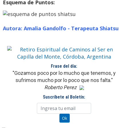
Esquema de Puntos:
Retiro Espiritual de Caminos al
Ser en Capilla del Monte,
Córdoba, Argentina
Autora: Amalia Gandolfo - Terapeuta Shiatsu
Ven a pasar unos días
inolvidables
Previo
Siguie
Frase del día:
"Gozamos poco por lo mucho que tenemos, y
sufrimos mucho por lo poco que nos falta."
Roberto Perez
Suscríbete al Boletín: