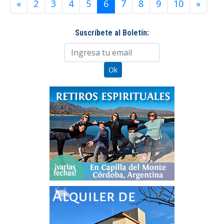
«
2
3
4
5
6
7
8
9
10
»
Suscríbete al Boletín: