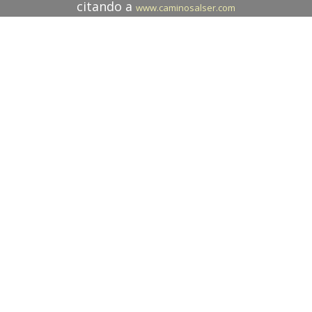
citando a
www.caminosalser.com