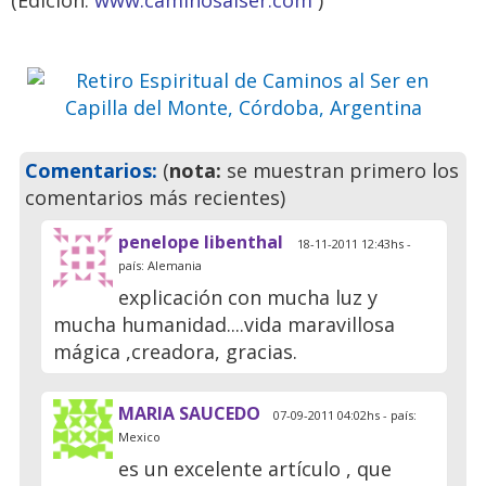
(Edición:
www.caminosalser.com
)
Ven a pasar unos días
inolvidables
Previo
Siguie
Comentarios:
(
nota:
se muestran primero los
comentarios más recientes)
penelope libenthal
18-11-2011 12:43hs -
país: Alemania
explicación con mucha luz y
mucha humanidad....vida maravillosa
mágica ,creadora, gracias.
MARIA SAUCEDO
07-09-2011 04:02hs - país:
Mexico
es un excelente artículo , que