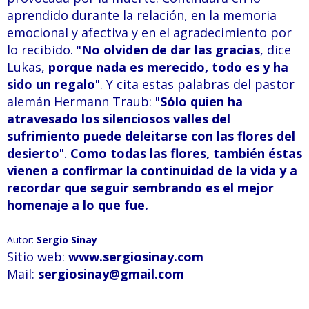
aprendido durante la relación, en la memoria
emocional y afectiva y en el agradecimiento por
lo recibido. "
No olviden de dar las gracias
, dice
Lukas,
porque nada es merecido, todo es y ha
sido un regalo
". Y cita estas palabras del pastor
alemán Hermann Traub: "
Sólo quien ha
atravesado los silenciosos valles del
sufrimiento puede deleitarse con las flores del
desierto
".
Como todas las flores, también éstas
vienen a confirmar la continuidad de la vida y a
recordar que seguir sembrando es el mejor
homenaje a lo que fue.
Retiro Espiritual de Caminos al
Ser en Capilla del Monte,
Autor:
Sergio Sinay
Sitio web:
www.sergiosinay.com
Córdoba, Argentina
Mail:
sergiosinay@gmail.com
Ven a pasar unos días
inolvidables