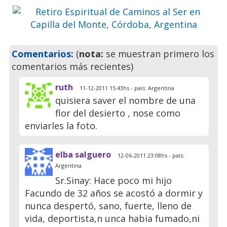
Previo
Siguie
Comentarios:
(
nota:
se muestran primero los
comentarios más recientes)
ruth
11-12-2011 15:43hs - país: Argentina
quisiera saver el nombre de una
flor del desierto , nose como
enviarles la foto.
elba salguero
12-06-2011 23:08hs - país:
Argentina
Sr.Sinay: Hace poco mi hijo
Facundo de 32 años se acostó a dormir y
nunca despertó, sano, fuerte, lleno de
vida, deportista,n unca habia fumado,ni