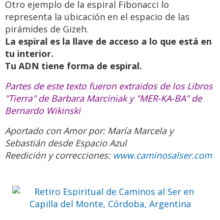
Otro ejemplo de la espiral Fibonacci lo
representa la ubicación en el espacio de las
pirámides de Gizeh.
La espiral es la llave de acceso a lo que está en
tu interior.
Tu ADN tiene forma de espiral.
Partes de este texto fueron extraidos de los Libros
"Tierra" de Barbara Marciniak y "MER-KA-BA" de
Bernardo Wikinski
Retiro Espiritual de Caminos al
Aportado con Amor por: María Marcela y
Ser en Capilla del Monte,
Sebastián desde Espacio Azul
Córdoba, Argentina
Reedición y correcciones:
www.caminosalser.com
Ven a pasar unos días
inolvidables
Previo
Siguie