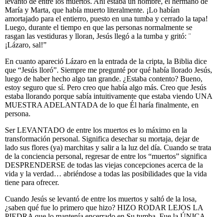
levantó de entre los muertos. Ahí estaba un hombre, el hermano de
María y Marta, que había muerto literalmente. ¡Lo habían
amortajado para el entierro, puesto en una tumba y cerrado la tapa!
Luego, durante el tiempo en que las personas normalmente se
rasgan las vestiduras y lloran, Jesús llegó a la tumba y gritó: ¨
¡Lázaro, sal!”
En cuanto apareció Lázaro en la entrada de la cripta, la Biblia dice
que “Jesús lloró”. Siempre me pregunté por qué había llorado Jesús,
luego de haber hecho algo tan grande. ¿Estaba contento? Bueno,
estoy seguro que sí. Pero creo que había algo más. Creo que Jesús
estaba llorando porque sabía intuitivamente que estaba viendo UNA
MUESTRA ADELANTADA de lo que Él haría finalmente, en
persona.
Ser LEVANTADO de entre los muertos es lo máximo en la
transformación personal. Significa desechar su mortaja, dejar de
lado sus flores (ya) marchitas y salir a la luz del día. Cuando se trata
de la conciencia personal, regresar de entre los “muertos” significa
DESPRENDERSE de todas las viejas concepciones acerca de la
vida y la verdad… abriéndose a todas las posibilidades que la vida
tiene para ofrecer.
Cuando Jesús se levantó de entre los muertos y saltó de la losa,
¿saben qué fue lo primero que hizo? HIZO RODAR LEJOS LA
PIEDRA que lo mantenía encerrado en Su tumba. Fue la ÚNICA