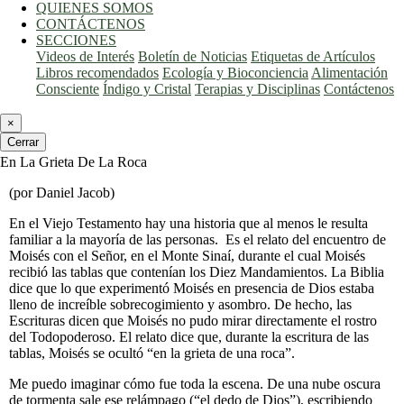
QUIENES SOMOS
CONTÁCTENOS
SECCIONES
Videos de Interés
Boletín de Noticias
Etiquetas de Artículos
Libros recomendados
Ecología y Bioconciencia
Alimentación
Consciente
Índigo y Cristal
Terapias y Disciplinas
Contáctenos
×
Cerrar
En La Grieta De La Roca
(por Daniel Jacob)
En el Viejo Testamento hay una historia que al menos le resulta
familiar a la mayoría de las personas. Es el relato del encuentro de
Moisés con el Señor, en el Monte Sinaí, durante el cual Moisés
recibió las tablas que contenían los Diez Mandamientos. La Biblia
dice que lo que experimentó Moisés en presencia de Dios estaba
lleno de increíble sobrecogimiento y asombro. De hecho, las
Escrituras dicen que Moisés no pudo mirar directamente el rostro
del Todopoderoso. El relato dice que, durante la escritura de las
tablas, Moisés se ocultó “en la grieta de una roca”.
Me puedo imaginar cómo fue toda la escena. De una nube oscura
de tormenta sale ese relámpago (“el dedo de Dios”), escribiendo