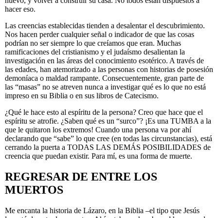
nuevo, y volver a construir su casa. No todos están dispuestos a
hacer eso.
Las creencias establecidas tienden a desalentar el descubrimiento.
Nos hacen perder cualquier señal o indicador de que las cosas
podrían no ser siempre lo que creíamos que eran. Muchas
ramificaciones del cristianismo y el judaísmo desalientan la
investigación en las áreas del conocimiento esotérico. A través de
las edades, han atemorizado a las personas con historias de posesión
demoníaca o maldad rampante. Consecuentemente, gran parte de
las “masas” no se atreven nunca a investigar qué es lo que no está
impreso en su Biblia o en sus libros de Catecismo.
¿Qué le hace esto al espíritu de la persona? Creo que hace que el
espíritu se atrofie. ¿Saben qué es un “surco”? ¡Es una TUMBA a la
que le quitaron los extremos! Cuando una persona va por ahí
declarando que “sabe” lo que cree (en todas las circunstancias), está
cerrando la puerta a TODAS LAS DEMÁS POSIBILIDADES de
creencia que puedan existir. Para mí, es una forma de muerte.
REGRESAR DE ENTRE LOS
MUERTOS
Me encanta la historia de Lázaro, en la Biblia –el tipo que Jesús