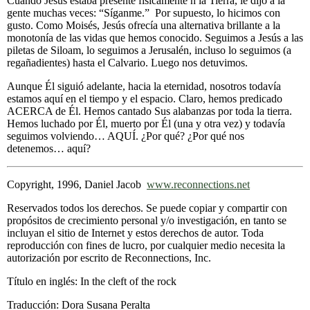
Cuando Jesús estaba presente físicamente n la Tierra, le dijo a la
gente muchas veces: “Síganme.” Por supuesto, lo hicimos con
gusto. Como Moisés, Jesús ofrecía una alternativa brillante a la
monotonía de las vidas que hemos conocido. Seguimos a Jesús a las
piletas de Siloam, lo seguimos a Jerusalén, incluso lo seguimos (a
regañadientes) hasta el Calvario. Luego nos detuvimos.
Aunque Él siguió adelante, hacia la eternidad, nosotros todavía
estamos aquí en el tiempo y el espacio. Claro, hemos predicado
ACERCA de Él. Hemos cantado Sus alabanzas por toda la tierra.
Hemos luchado por Él, muerto por Él (una y otra vez) y todavía
seguimos volviendo… AQUÍ. ¿Por qué? ¿Por qué nos
detenemos… aquí?
Copyright, 1996, Daniel Jacob
www.reconnections.net
Reservados todos los derechos. Se puede copiar y compartir con
propósitos de crecimiento personal y/o investigación, en tanto se
incluyan el sitio de Internet y estos derechos de autor. Toda
reproducción con fines de lucro, por cualquier medio necesita la
autorización por escrito de Reconnections, Inc.
Título en inglés: In the cleft of the rock
Traducción: Dora Susana Peralta