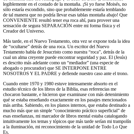
legiblemente en el costado de la montaña. ¡Si yo fuese Moisés, no
sólo estaría escondido, sino que probablemente estaría temblando
de tal manera que no podría llevar esas tablas montaña abajo! Que
CONVENIENTE resultó tener esa roca ahí, para proveer una
sensación de segura SEPARACIÓN entre mi forma física y el
Creador del Universo.
Más tarde, en el Nuevo Testamento, otra vez se expone toda la idea
de “ocultarse” detrás de una roca. Un escritor del Nuevo
Testamento habla de Jesucristo como nuestra “roca”, detrás de la
cual un alma creyente puede encontrar seguridad y paz. El (Jesús)
es descrito más adelante como un “mediador” (una especie de
abogado o procurador) que SE INTERPONE ENTRE
NOSOTROS Y EL PADRE y defiende nuestro caso ante el trono.
Cuando entre 1970 y 1980 estuve intensamente absorto en el
estudio técnico de los libros de la Biblia, esas referencias me
chocaron bastante, e hicieron que examinase con más detenimiento
qué se estaba enseñando exactamente en los pasajes mencionados
más arriba. Sabiendo, en los planos internos, que estaba destinado a
mucho más que un simple “conocimiento práctico superficial” de
esas enseñanzas, mi marcador de libros mental estaba catalogando
intuitivamente los temas y tópicos que más tarde serían mi trampolín
a la iluminación, mi reconocimiento de la unidad de Todo Lo Que
Es.