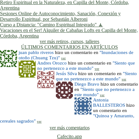
Retiro Espiritual en la Naturaleza, en Capilla del Monte, Córdoba,
Argentina
Sesiones Online de Autoconocimiento, Sanación, Conexión y
Desarrollo Espiritual, por Sebastián Alberoni
Curso a Distancia: "Camino Espiritual Integrado" 🧘
Vacaciones en el Ser! Alquiler de Cabañas Lofts en Capilla del Monte,
Córdoba, Argentina
ver más retiros, cursos, talleres
ÚLTIMOS COMENTARIOS EN ARTÍCULOS
juan pablo riveros
hizo un comentario en
"Inundaciones de
otoño (Chuang Tzu)"
ver
Andres Orozco
hizo un comentario en
"Siento que
no pertenezco a este mundo"
ver
Jesús Silva
hizo un comentario en
"Siento
que no pertenezco a este mundo"
ver
Diego Bravo
hizo un comentario
en
"Siento que no pertenezco a
este mundo"
ver
Antonia
BALLESTEROS
hizo
un comentario en
"Quinoa y Amaranto,
cereales sagrados"
ver
ver más comentarios
Cafecito.app