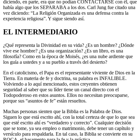
diciendo, en parte, era que no podían CONTACTARSE con él, que
había algo que los SEPARABA a los dos. Carl Jung fue citado una
vez diciendo: “La Religión Organizada es una defensa contra la
experiencia religiosa”. Y sigue siendo así.
EL INTERMEDIARIO
¿Qué representa la Divinidad en su vida? ¿Es un hombre? ¿Dónde
vive ese hombre? ¿Es una organización? ¿Es un libro, es una
filosofía? Como en la época de Moisés, ¿es una nube ardiente que
los guía a ustedes y a su pueblo a través del desierto?
En el catolicismo, el Papa es el representante viviente de Dios en la
Tierra. En materia de fe y doctrina, su palabra es INFALIBLE.
Volviendo a lo aquí mencionado, estos creyentes obtienen
seguridad al saber que su líder tiene un canal directo con el
Todopoderoso en estos asuntos. Ellos no necesitan preocuparse,
porque sus “asuntos de fe” están resueltos.
Muchas personas sienten que la Biblia es la Palabra de Dios.
Siguen lo que está escrito ahí, con la total certeza de que lo que sea
que esté escrito ahí es “verdadero y correcto”. Cualquier decisión
que se tome, ya sea empleo o matrimonio, debe tener un capítulo y
versículo para respaldarla. En tal caso, la Biblia se convierte en su
ROCA, el basamento para la fe y la práctica.