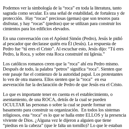
Podemos ver la simbología de la “roca” en toda la literatura, tanto
sagrada como secular. Es una señal de estabilidad, de fortaleza y de
protección. Hay “rocas” preciosas (gemas) que son tesoros para
disfrutar, y hay “rocas” (piedras) que se utilizan para construir los
cimientos para los edificios elevados.
En una conversación con el Apóstol Simón (Pedro), Jesús le pidió
al pescador que declarase quién era Él (Jesús). La respuesta de
Pedro fue “tú eres el Cristo”. Al escuchar esto, Jesús dijo: “Tú eres
Pedro, la Roca, y sobre esta Roca construiré mi Iglesia.”
Los católicos romanos creen que la “roca” ahí era Pedro mismo.
Después de todo, la palabra “petros” significa “roca”. Sienten que
este pasaje fue el comienzo de la autoridad papal. Los protestantes
lo ven de otra manera. Ellos sienten que la “roca” en esa
aseveración fue la declaración de Pedro de que Jesús era el Cristo.
Lo que es importante tener en cuenta es el establecimiento, o
asentamiento, de una ROCA, detrás de la cual se pueden
OCULTAR las personas o sobre la cual se puede formar un
basamento para construir su organización. En todos los sistemas
religiosos, esta “roca” es lo que se halla entre ELLOS y la presencia
viviente de Dios. ¿Alguna vez le dijeron a alguien que tiene
“piedras en la cabeza” (que le falta un tornillo)? Lo que le estaban