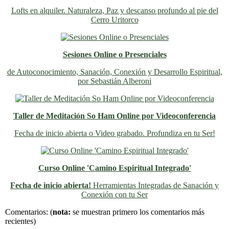
Lofts en alquiler. Naturaleza, Paz y descanso profundo al pie del
Cerro Uritorco
Sesiones Online o Presenciales
de Autoconocimiento, Sanación, Conexión y Desarrollo Espiritual,
por Sebastián Alberoni
Taller de Meditación So Ham Online por Videoconferencia
Fecha de inicio abierta o Video grabado. Profundiza en tu Ser!
Curso Online 'Camino Espiritual Integrado'
Fecha de inicio abierta!
Herramientas Integradas de Sanación y
Conexión con tu Ser
Previo
Siguiente
Comentarios:
(
nota:
se muestran primero los comentarios más
recientes)