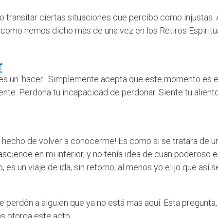
transitar ciertas situaciones que percibo como injustas. 
”, como hemos dicho más de una vez en los Retiros Espiritua
r
no es un 'hacer'. Simplemente acepta que este momento e
ente. Perdona tu incapacidad de perdonar. Siente tu aliento
s el hecho de volver a conocerme! Es como si se tratara d
asciende en mi interior, y no tenía idea de cuan poderoso 
 es un viaje de ida, sin retorno; al menos yo elijo que así se
e perdón a alguien que ya no está mas aquí. Esta pregunta,
s otorga este acto.