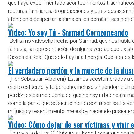
que haya experimentado acontecimientos traumáticos e
rupturas familiares, drogadicciones y otras cosas simi
atención o despertar lástima en los demás. Esas herid
Video: Yo soy Tú - Sarmad Corazoneando
Bellísimo videoclip hecho por Sarmad, que nos habla d
fantasía, la representación de alguna verdad que exist
Dioses es Real. Que solo hay una Energía. Que somos l
El verdadero perdón y la muerte de la ilus
(Por Sebastián Alberoni). Estamos acostumbrados a ver
cierto esfuerzo, y te perdono, incluso sintiéndome un p
perdón es darme cuenta de que no hay ni buenos ni malo
como la parte que se siente herida son ilusorias. Es 
mi juicio y resentimiento, me estoy haciendo prisionero 
Video: Cómo dejar de ser víctimas y vivir 
Entrevista de Eva G. Cribeiro a Jorge Lomar que nos 