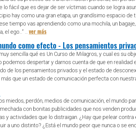
lo fácil que es dejar de ser víctimas cuando se logra as
ncipio hay como una gran etapa, un grandísimo espacio de t
se tiempo vas aprendiendo como una mochila, un bagaje, q
ver más
l ego...” ...
 mundo como efecto - Los pensamientos privad
 muy sencilla qué es Un Curso de Milagros, y cual es su ob
mo podemos despertar y darnos cuenta de que en realidad 
ado de los pensamientos privados y el estado de desconexió
o es más que un estado de comunicación perfecta con nuestra
?
intos miedos, perdón, medios de comunicación, el mundo pare
mechada con bonitas publicidades que nos venden producto
s y actividades que lo distraigan. ¿Hay que pelear contra e
ir a uno distinto? ¿Está el mundo peor que nunca o se enc