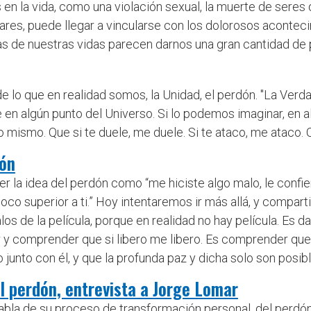
n la vida, como una violación sexual, la muerte de seres
lares, puede llegar a vincularse con los dolorosos aconte
as de nuestras vidas parecen darnos una gran cantidad de 
e lo que en realidad somos, la Unidad, el perdón. "La Ver
e en algún punto del Universo. Si lo podemos imaginar, en a
o mismo. Que si te duele, me duele. Si te ataco, me ataco
ión
 la idea del perdón como “me hiciste algo malo, le confie
oco superior a ti.” Hoy intentaremos ir más allá, y compart
s de la película, porque en realidad no hay película. Es 
ver y comprender que si libero me libero. Es comprender qu
junto con él, y que la profunda paz y dicha solo son posibles
el perdón, entrevista a Jorge Lomar
habla de su proceso de transformación personal, del perd