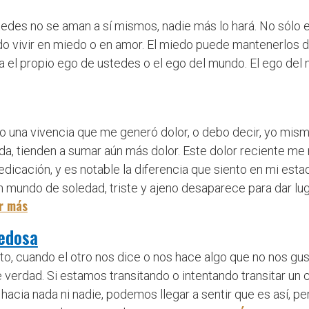
edes no se aman a sí mismos, nadie más lo hará. No sólo 
ndo vivir en miedo o en amor. El miedo puede mantenerlos 
 el propio ego de ustedes o el ego del mundo. El ego del mu
 una vivencia que me generó dolor, o debo decir, yo mismo
a, tienden a sumar aún más dolor. Este dolor reciente me 
cación, y es notable la diferencia que siento en mi estado 
n mundo de soledad, triste y ajeno desaparece para dar lugar
r más
vedosa
icto, cuando el otro nos dice o nos hace algo que no nos g
 verdad. Si estamos transitando o intentando transitar un
cia nada ni nadie, podemos llegar a sentir que es así, p