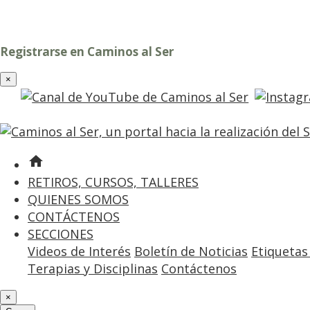
Registrarse en Caminos al Ser
×
home
RETIROS, CURSOS, TALLERES
QUIENES SOMOS
CONTÁCTENOS
SECCIONES
Videos de Interés
Boletín de Noticias
Etiquetas
Terapias y Disciplinas
Contáctenos
×