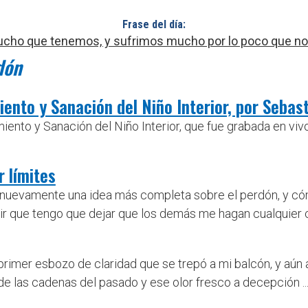
Frase del día:
cho que tenemos, y sufrimos mucho por lo poco que nos
dón
nto y Sanación del Niño Interior, por Sebast
to y Sanación del Niño Interior, que fue grabada en vivo
r límites
s nuevamente una idea más completa sobre el perdón, y cóm
r que tengo que dejar que los demás me hagan cualquier c
rimer esbozo de claridad que se trepó a mi balcón, y aún a
de las cadenas del pasado y ese olor fresco a decepción ..