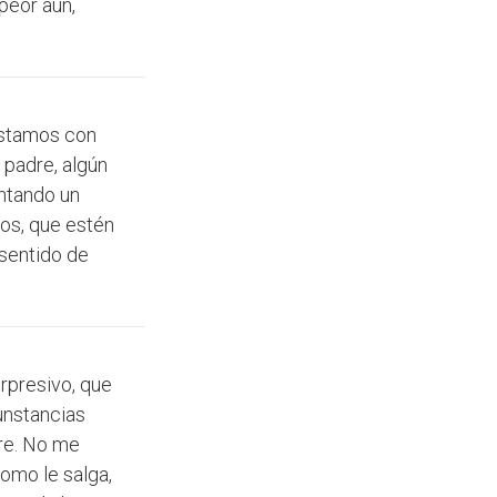
 peor aún,
estamos con
 padre, algún
entando un
os, que estén
 sentido de
rpresivo, que
cunstancias
ire. No me
como le salga,