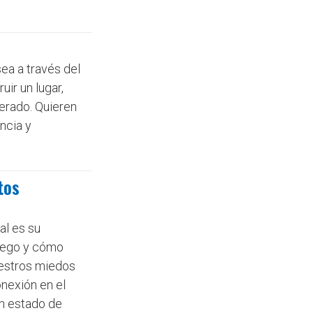
sea a través del
uir un lugar,
perado. Quieren
ncia y
tos
al es su
l ego y cómo
uestros miedos
onexión en el
un estado de