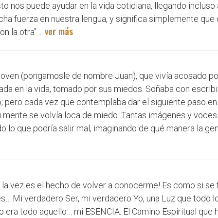
 nos puede ayudar en la vida cotidiana, llegando incluso 
ucha fuerza en nuestra lengua, y significa simplemente que
ver más
 la otra" ...
 joven (pongamosle de nombre Juan), que vivía acosado por 
ada en la vida, tomado por sus miedos. Soñaba con escribir 
o; pero cada vez que contemplaba dar el siguiente paso e
u mente se volvía loca de miedo. Tantas imágenes y voces
odo lo que podría salir mal, imaginando de qué manera la ge
a la vez es el hecho de volver a conocerme! Es como si se 
… Mi verdadero Ser, mi verdadero Yo, una Luz que todo l
so era todo aquello… mi ESENCIA. El Camino Espiritual que h