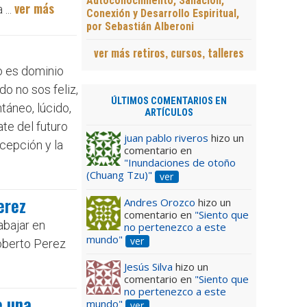
Autoconocimiento, Sanación,
ver más
...
Conexión y Desarrollo Espiritual,
por Sebastián Alberoni
ver más retiros, cursos, talleres
o es dominio
do no sos feliz,
ÚLTIMOS COMENTARIOS EN
ntáneo, lúcido,
ARTÍCULOS
ate del futuro
juan pablo riveros
hizo un
rcepción y la
comentario en
"Inundaciones de otoño
(Chuang Tzu)"
ver
erez
Andres Orozco
hizo un
comentario en
"Siento que
abajar en
no pertenezco a este
mundo"
ver
Roberto Perez
Jesús Silva
hizo un
comentario en
"Siento que
no pertenezco a este
e una
mundo"
ver