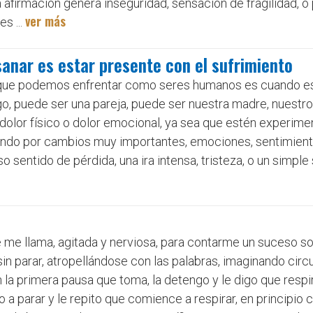
ta afirmación genera inseguridad, sensación de fragilidad, o
ver más
s ...
 sanar es estar presente con el sufrimiento
s que podemos enfrentar como seres humanos es cuando 
o, puede ser una pareja, puede ser nuestra madre, nuestro
a dolor físico o dolor emocional, ya sea que estén experim
sando por cambios muy importantes, emociones, sentimient
 sentido de pérdida, una ira intensa, tristeza, o un simple
e me llama, agitada y nerviosa, para contarme un suceso so
sin parar, atropellándose con las palabras, imaginando cir
 la primera pausa que toma, la detengo y le digo que resp
 a parar y le repito que comience a respirar, en principio 