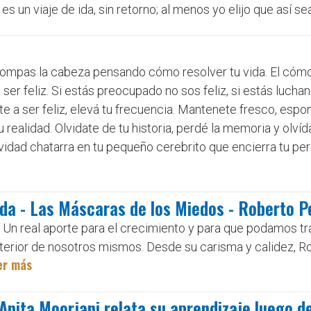
es un viaje de ida, sin retorno; al menos yo elijo que así sea 
e rompas la cabeza pensando cómo resolver tu vida. El cóm
 ser feliz. Si estás preocupado no sos feliz, si estás luchan
ate a ser feliz, elevá tu frecuencia. Mantenete fresco, espo
realidad. Olvidate de tu historia, perdé la memoria y olvíd
ividad chatarra en tu pequeño cerebrito que encierra tu pe
ida - Las Máscaras de los Miedos - Roberto P
 Un real aporte para el crecimiento y para que podamos tr
interior de nosotros mismos. Desde su carisma y calidez, 
er más
 Anita Moorjani relata su aprendizaje luego d