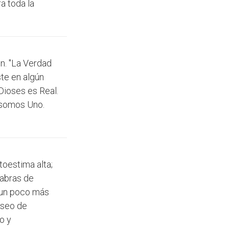
a toda la
ón. "La Verdad
ste en algún
Dioses es Real.
e somos Uno.
toestima alta;
labras de
r un poco más
eseo de
o y