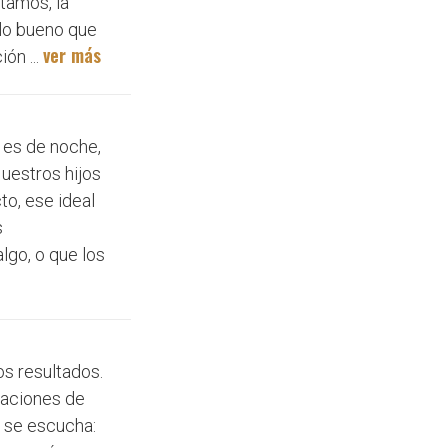
ptamos, la
 lo bueno que
ver más
ón ...
 es de noche,
uestros hijos
o, ese ideal
s
lgo, o que los
os resultados.
uaciones de
o se escucha: