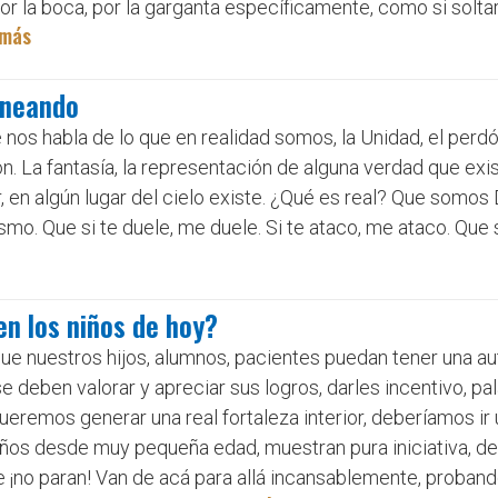
por la boca, por la garganta específicamente, como si soltar
 más
oneando
nos habla de lo que en realidad somos, la Unidad, el perd
. La fantasía, la representación de alguna verdad que exi
, en algún lugar del cielo existe. ¿Qué es real? Que somos 
mo. Que si te duele, me duele. Si te ataco, me ataco. Qu
n los niños de hoy?
e nuestros hijos, alumnos, pacientes puedan tener una au
deben valorar y apreciar sus logros, darles incentivo, pa
queremos generar una real fortaleza interior, deberíamos i
iños desde muy pequeña edad, muestran pura iniciativa, d
 ¡no paran! Van de acá para allá incansablemente, proband