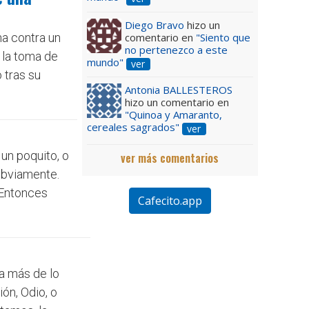
Diego Bravo
hizo un
comentario en
"Siento que
ha contra un
no pertenezco a este
 la toma de
mundo"
ver
 tras su
Antonia BALLESTEROS
hizo un comentario en
"Quinoa y Amaranto,
cereales sagrados"
ver
un poquito, o
ver más comentarios
 obviamente.
 Entonces
Cafecito.app
ea más de lo
ón, Odio, o