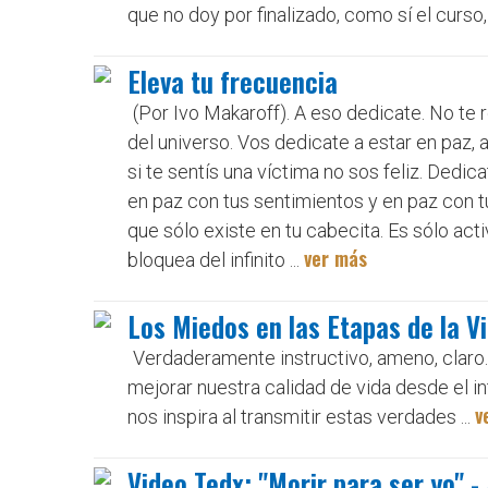
que no doy por finalizado, como sí el curso, 
Eleva tu frecuencia
(Por Ivo Makaroff). A eso dedicate. No t
del universo. Vos dedicate a estar en paz, a
si te sentís una víctima no sos feliz. Dedic
en paz con tus sentimientos y en paz con tu 
que sólo existe en tu cabecita. Es sólo act
ver más
bloquea del infinito ...
Los Miedos en las Etapas de la V
Verdaderamente instructivo, ameno, claro.
mejorar nuestra calidad de vida desde el 
v
nos inspira al transmitir estas verdades ...
Video Tedx: "Morir para ser yo" -