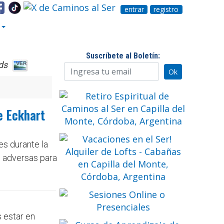
entrar
registro
Suscríbete al Boletín:
ds
e Eckhart
es durante la
s adversas para
 estar en