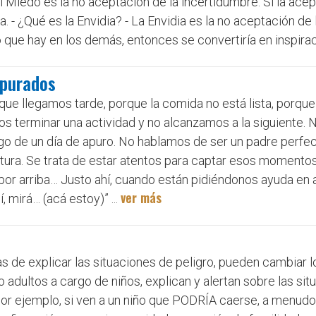
El Miedo es la no aceptación de la incertidumbre. Si la ace
. - ¿Qué es la Envidia? - La Envidia es la no aceptación de
que hay en los demás, entonces se convertiría en inspiraci
apurados
ue llegamos tarde, porque la comida no está lista, porque
terminar una actividad y no alcanzamos a la siguiente. N
o de un día de apuro. No hablamos de ser un padre perfect
ortura. Se trata de estar atentos para captar esos momento
 por arriba… Justo ahí, cuando están pidiéndonos ayuda en a
ver más
 mirá… (acá estoy)” ...
as de explicar las situaciones de peligro, pueden cambiar l
adultos a cargo de niños, explican y alertan sobre las sit
 Por ejemplo, si ven a un niño que PODRÍA caerse, a menud