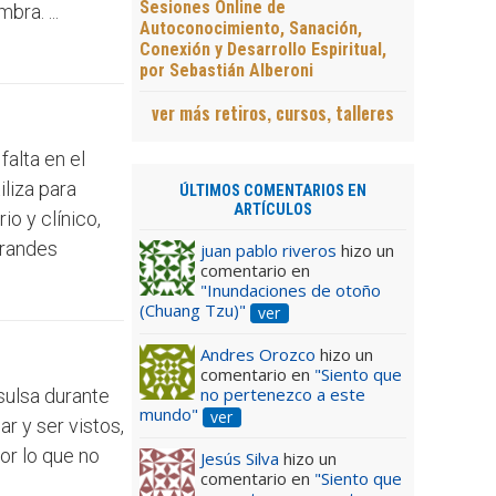
Sesiones Online de
ra. ...
Autoconocimiento, Sanación,
Conexión y Desarrollo Espiritual,
por Sebastián Alberoni
ver más retiros, cursos, talleres
alta en el
liza para
ÚLTIMOS COMENTARIOS EN
ARTÍCULOS
io y clínico,
grandes
juan pablo riveros
hizo un
comentario en
"Inundaciones de otoño
(Chuang Tzu)"
ver
Andres Orozco
hizo un
comentario en
"Siento que
no pertenezco a este
sulsa durante
mundo"
ver
r y ser vistos,
por lo que no
Jesús Silva
hizo un
comentario en
"Siento que