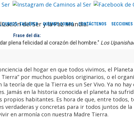
, CURSOS, TALLERES
QUIENES SOMOS
CONTÁCTENOS
SECCIONES
Frase del día:
ar plena felicidad al corazón del hombre."
Los Upanisha
onciencia del hogar en que todos vivimos, el Planeta
Tierra” por muchos pueblos originarios, o el orga
n la teoría de que la Tierra es un Ser Vivo. Ya no hay
 Jamás en la historia conocida el planeta ha sufrid
ual de Caminos al Ser en Capilla del
s propios habitantes. Es hora de que, entre todos,
te, Córdoba, Argentina
s verdaderas y concretas para ir todos juntos de l
pasar unos días inolvidables
ivir en armonía con nuestra Madre Tierra.
n un antes y un después en tu vida