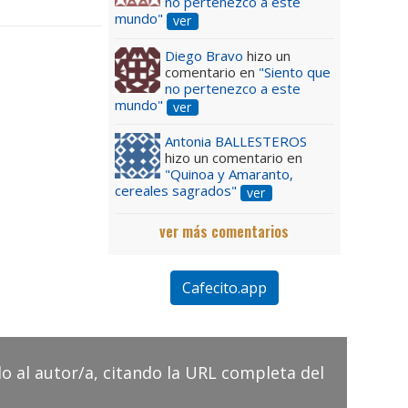
no pertenezco a este
mundo"
ver
Diego Bravo
hizo un
comentario en
"Siento que
no pertenezco a este
mundo"
ver
Antonia BALLESTEROS
hizo un comentario en
"Quinoa y Amaranto,
cereales sagrados"
ver
ver más comentarios
Cafecito.app
do al autor/a, citando la URL completa del