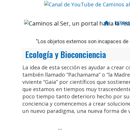
home
RETIROS
"Los objetos externos son incapaces de d
Ecología y Bioconciencia
La idea de esta sección es ayudar a crear c
también llamado “Pachamama” o “la Madre 
viviente “Gaia” por científicos que sostiene
que estamos en tiempos muy trascendentes.
Retiro Espirit
poco tiempo tanto deterioro hecho por su
Mon
conciencia y comencemos a crear solucione
Ven a 
un nuevo paradigma, una nueva forma de v
, que marcará