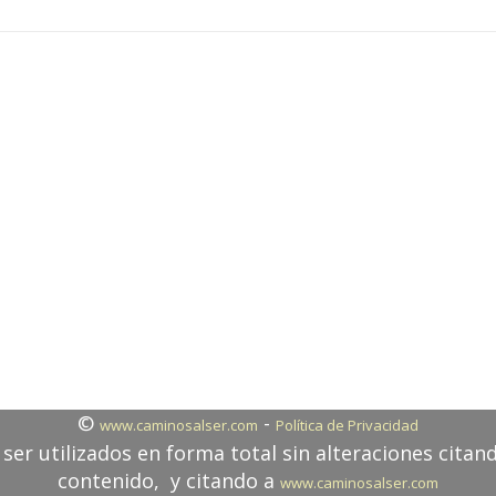
©
-
www.caminosalser.com
Política de Privacidad
ser utilizados en forma total sin alteraciones citan
contenido, y citando a
www.caminosalser.com