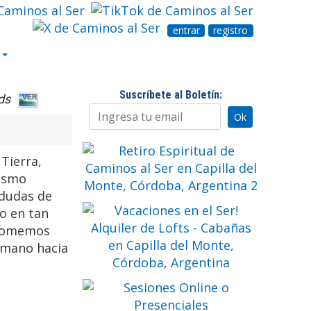
entrar
registro
Suscríbete al Boletín:
ds
 Tierra,
nismo
 dudas de
o en tan
 tomemos
a mano hacia