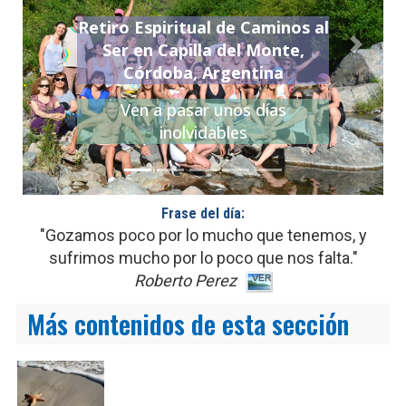
Retiro Espiritual de Caminos al
Ser en Capilla del Monte,
Previo
Siguie
Córdoba, Argentina
Ven a pasar unos días
inolvidables
Frase del día:
"Gozamos poco por lo mucho que tenemos, y
sufrimos mucho por lo poco que nos falta."
Roberto Perez
Más contenidos de esta sección