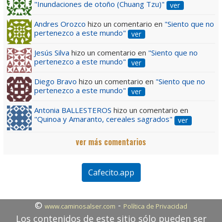
"Inundaciones de otoño (Chuang Tzu)"
ver
Andres Orozco
hizo un comentario en
"Siento que no
pertenezco a este mundo"
ver
Jesús Silva
hizo un comentario en
"Siento que no
pertenezco a este mundo"
ver
Diego Bravo
hizo un comentario en
"Siento que no
pertenezco a este mundo"
ver
Antonia BALLESTEROS
hizo un comentario en
"Quinoa y Amaranto, cereales sagrados"
ver
ver más comentarios
Cafecito.app
©
-
www.caminosalser.com
Política de Privacidad
Los contenidos de este sitio sólo pueden ser